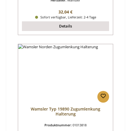
Hersteller:
Wamsler
Regulärer Preis:
32,04 €
Sofort verfügbar, Lieferzeit: 2-4 Tage
Details
Wamsler Typ 19890 Zugumlenkung
Halterung
Produktnummer:
01013818