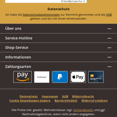
Friendly
Captcha ⇗
Datenschutz
Ich habe die
Datenschutzbestimmungen
zur Kenntnis genommen und die
AGB
gelesen und bin mit ihnen einverstanden.
Über uns
Service-Hotline
Shop-Service
Informationen
Zahlungsarten
Vorkasse
Amazon Pay
PayPal
Apple Pay
Kreditkarte
Datenschutz
Impressum
AGB
Widerrufsrecht
Cookie Einstellungen ändern
Barrierefreiheit
Widerruf erklären
Alle Preise inkl. gesetzl. Mehrwertsteuer zzgl.
Versandkosten
und ggf.
Nachnahmegebühren, wenn nicht anders angegeben.