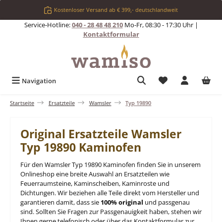
Zum Hauptinhalt springen
Kostenloser Versand ab € 399,- deutschlandweit
Service-Hotline:
040 - 28 48 48 210
Mo-Fr, 08:30 - 17:30 Uhr |
Kontaktformular
Du hast 0 Produkt
Navigation
Startseite
Ersatzteile
Wamsler
Typ 19890
Original Ersatzteile Wamsler
Typ 19890 Kaminofen
Für den Wamsler Typ 19890 Kaminofen finden Sie in unserem
Onlineshop eine breite Auswahl an Ersatzteilen wie
Feuerraumsteine, Kaminscheiben, Kaminroste und
Dichtungen. Wir beziehen alle Teile direkt vom Hersteller und
garantieren damit, dass sie
100% original
und passgenau
sind. Sollten Sie Fragen zur Passgenauigkeit haben, stehen wir
Ihnen gerne telefonisch oder über das Kontaktformular zur