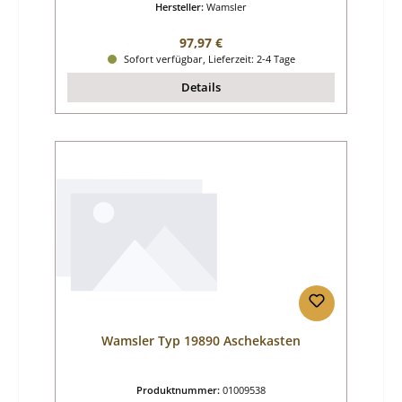
Hersteller:
Wamsler
Regulärer Preis:
97,97 €
Sofort verfügbar, Lieferzeit: 2-4 Tage
Details
Wamsler Typ 19890 Aschekasten
Produktnummer:
01009538