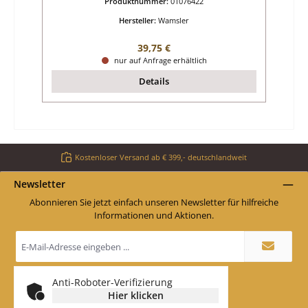
Produktnummer:
01076422
Hersteller:
Wamsler
Regulärer Preis:
39,75 €
nur auf Anfrage erhältlich
Details
Kostenloser Versand ab € 399,- deutschlandweit
Newsletter
Abonnieren Sie jetzt einfach unseren Newsletter für hilfreiche
Informationen und Aktionen.
E-
Mail-
Adresse
*
Anti-Roboter-Verifizierung
Hier klicken