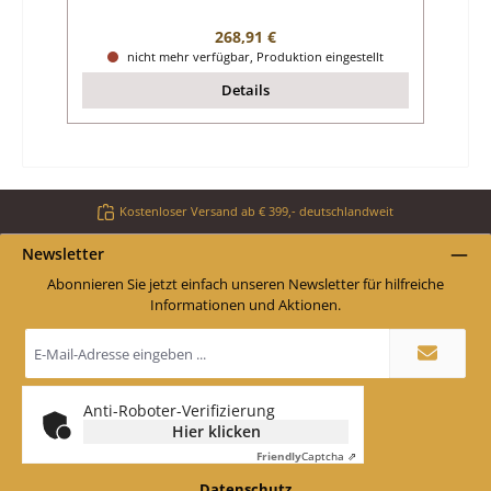
Regulärer Preis:
268,91 €
nicht mehr verfügbar, Produktion eingestellt
Details
Kostenloser Versand ab € 399,- deutschlandweit
Newsletter
Abonnieren Sie jetzt einfach unseren Newsletter für hilfreiche
Informationen und Aktionen.
E-
Mail-
Adresse
*
Anti-Roboter-Verifizierung
Hier klicken
Friendly
Captcha ⇗
Datenschutz