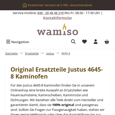
Zum Hauptinhalt springen
Kostenloser Versand ab € 399,- deutschlandweit
Service-Hotline:
040 - 28 48 48 210
Mo-Fr, 08:30 - 17:30 Uhr |
Kontaktformular
Du hast 0 Produkt
Navigation
Startseite
Ersatzteile
Justus
4645-8
Original Ersatzteile Justus 4645-
8 Kaminofen
Für den Justus 4645-8 Kaminofen finden Sie in unserem
Onlineshop eine breite Auswahl an Ersatzteilen wie
Feuerraumsteine, Kaminscheiben, Kaminroste und
Dichtungen. Wir beziehen alle Teile direkt vom Hersteller und
garantieren damit, dass sie
100% original
und passgenau
sind. Sollten Sie Fragen zur Passgenauigkeit haben, stehen wir
Ihnen gerne telefonisch oder über das Kontaktformular zur