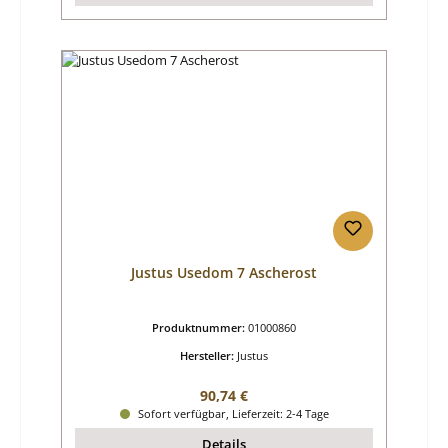
Justus Usedom 7 Ascherost
Produktnummer:
01000860
Hersteller:
Justus
Regulärer Preis:
90,74 €
Sofort verfügbar, Lieferzeit: 2-4 Tage
Details