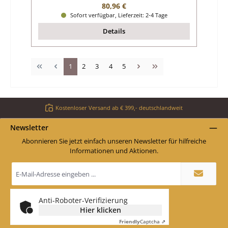
Regulärer Preis:
80,96 €
Sofort verfügbar, Lieferzeit: 2-4 Tage
Details
Seite
Seite
Seite
Seite
Seite
1
2
3
4
5
Kostenloser Versand ab € 399,- deutschlandweit
Newsletter
Abonnieren Sie jetzt einfach unseren Newsletter für hilfreiche
Informationen und Aktionen.
E-
Mail-
Adresse
*
Anti-Roboter-Verifizierung
Hier klicken
Friendly
Captcha ⇗