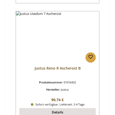
Justus Reno R Ascherost B
Produktnummer:
01016432
Hersteller:
Justus
Regulärer Preis:
90,74 €
Sofort verfügbar, Lieferzeit: 2-4 Tage
Details