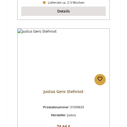
Lieferzeit ca. 2-3 Wochen
Details
Justus Gero Stehrost
Produktnummer:
01039633
Hersteller:
Justus
Regulärer Preis:
74,64 €