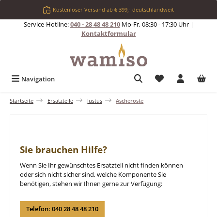
Zum Hauptinhalt springen
Kostenloser Versand ab € 399,- deutschlandweit
Service-Hotline:
040 - 28 48 48 210
Mo-Fr, 08:30 - 17:30 Uhr |
Kontaktformular
Du hast 0 Produkt
Navigation
Startseite
Ersatzteile
Justus
Ascheroste
Sie brauchen Hilfe?
Wenn Sie Ihr gewünschtes Ersatzteil nicht finden können
oder sich nicht sicher sind, welche Komponente Sie
benötigen, stehen wir Ihnen gerne zur Verfügung:
Telefon: 040 28 48 48 210