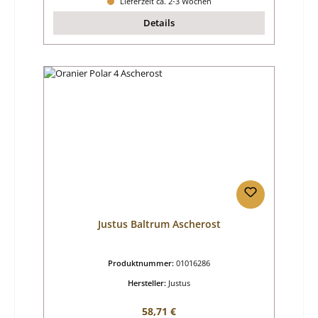
Lieferzeit ca. 2-3 Wochen
Details
Justus Baltrum Ascherost
Produktnummer:
01016286
Hersteller:
Justus
Regulärer Preis:
58,71 €