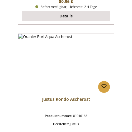
Regulärer Preis:
80,96 €
Sofort verfügbar, Lieferzeit: 2-4 Tage
Details
Justus Rondo Ascherost
Produktnummer:
01016165
Hersteller:
Justus