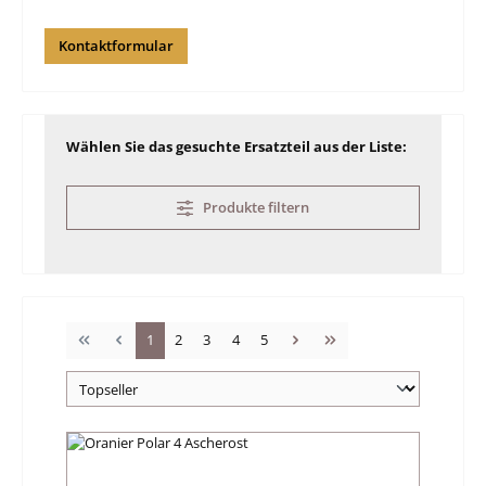
Kontaktformular
Wählen Sie das gesuchte Ersatzteil aus der Liste:
Produkte filtern
Seite
Seite
Seite
Seite
Seite
1
2
3
4
5