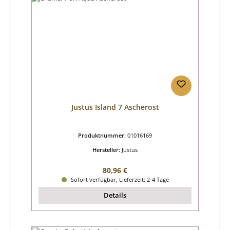
Justus Island 7 Ascherost
Produktnummer:
01016169
Hersteller:
Justus
Regulärer Preis:
80,96 €
Sofort verfügbar, Lieferzeit: 2-4 Tage
Details