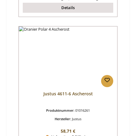
Details
Justus 4611-6 Ascherost
Produktnummer:
01016261
Hersteller:
Justus
Regulärer Preis:
58,71 €