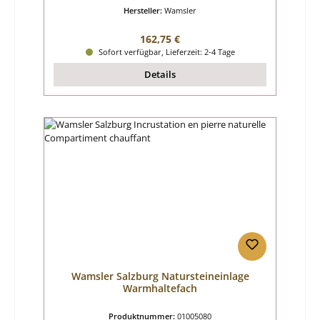
Hersteller:
Wamsler
Regulärer Preis:
162,75 €
Sofort verfügbar, Lieferzeit: 2-4 Tage
Details
Wamsler Salzburg Natursteineinlage
Warmhaltefach
Produktnummer:
01005080