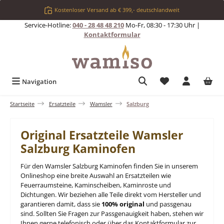
Zum Hauptinhalt springen
Kostenloser Versand ab € 399,- deutschlandweit
Service-Hotline:
040 - 28 48 48 210
Mo-Fr, 08:30 - 17:30 Uhr |
Kontaktformular
Du hast 0 Produkt
Navigation
Startseite
Ersatzteile
Wamsler
Salzburg
Original Ersatzteile Wamsler
Salzburg Kaminofen
Für den Wamsler Salzburg Kaminofen finden Sie in unserem
Onlineshop eine breite Auswahl an Ersatzteilen wie
Feuerraumsteine, Kaminscheiben, Kaminroste und
Dichtungen. Wir beziehen alle Teile direkt vom Hersteller und
garantieren damit, dass sie
100% original
und passgenau
sind. Sollten Sie Fragen zur Passgenauigkeit haben, stehen wir
Ihnen gerne telefonisch oder über das Kontaktformular zur