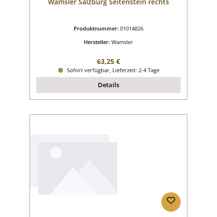
Wamsler Salzburg Seitenstein rechts
Produktnummer:
01014826
Hersteller:
Wamsler
Regulärer Preis:
63,25 €
Sofort verfügbar, Lieferzeit: 2-4 Tage
Details