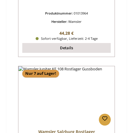
Produktnummer:
01013964
Hersteller:
Wamsler
Regulärer Preis:
44,28 €
Sofort verfügbar, Lieferzeit: 2-4 Tage
Details
Nur 7 auf Lager!
Wamsler Salzburg Rostlager