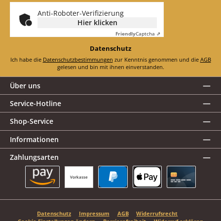
*
Anti-Roboter-Verifizierung
Hier klicken
Friendly
Captcha ⇗
Datenschutz
Ich habe die
Datenschutzbestimmungen
zur Kenntnis genommen und die
AGB
gelesen und bin mit ihnen einverstanden.
Über uns
Service-Hotline
Shop-Service
Informationen
Zahlungsarten
Vorkasse
Amazon Pay
PayPal
Apple Pay
Kreditkarte
Datenschutz
Impressum
AGB
Widerrufsrecht