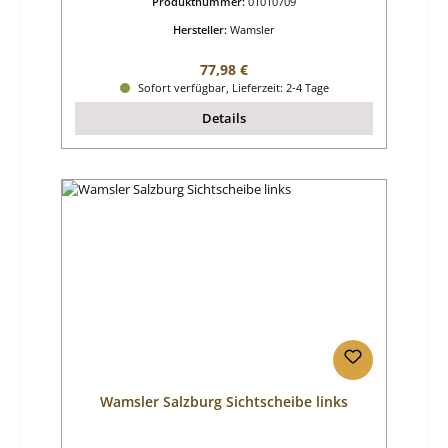
Produktnummer:
01010709
Hersteller:
Wamsler
Regulärer Preis:
77,98 €
Sofort verfügbar, Lieferzeit: 2-4 Tage
Details
Wamsler Salzburg Sichtscheibe links