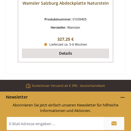
Wamsler Salzburg Abdeckplatte Naturstein
Produktnummer:
01039405
Hersteller:
Wamsler
Regulärer Preis:
327,25 €
Lieferzeit ca. 5-6 Wochen
Details
Kostenloser Versand ab € 399,- deutschlandweit
Newsletter
Abonnieren Sie jetzt einfach unseren Newsletter für hilfreiche
Informationen und Aktionen.
E-
Mail-
Adresse