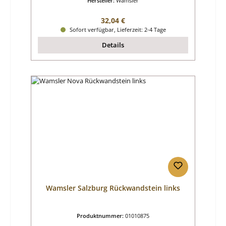
Hersteller:
Wamsler
Regulärer Preis:
32,04 €
Sofort verfügbar, Lieferzeit: 2-4 Tage
Details
Wamsler Salzburg Rückwandstein links
Produktnummer:
01010875