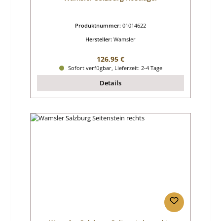
Produktnummer:
01014622
Hersteller:
Wamsler
Regulärer Preis:
126,95 €
Sofort verfügbar, Lieferzeit: 2-4 Tage
Details