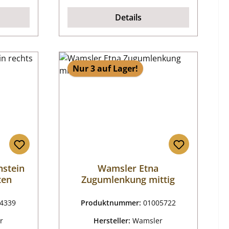
Details
Nur 3 auf Lager!
nstein
Wamsler Etna
ten
Zugumlenkung mittig
4339
Produktnummer:
01005722
r
Hersteller:
Wamsler