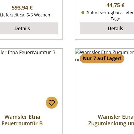
Regulärer P
44,75 €
Regulärer Preis:
593,94 €
Sofort verfügbar, Liefer
Lieferzeit ca. 5-6 Wochen
Tage
Details
Details
Nur 7 auf Lager!
Wamsler Etna
Wamsler Etna
Feuerraumtür B
Zugumlenkung un
rechts