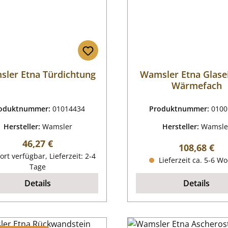
ler Etna Türdichtung
Wamsler Etna Glase
Wärmefach
oduktnummer:
01014434
Produktnummer:
0100
Hersteller:
Wamsler
Hersteller:
Wamsle
Regulärer Preis:
46,27 €
Regulärer P
108,68 €
ort verfügbar, Lieferzeit: 2-4
Lieferzeit ca. 5-6 W
Tage
Details
Details