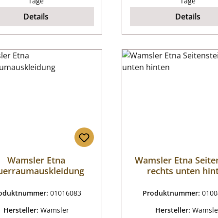
Tage
Tage
Details
Details
Wamsler Etna
Wamsler Etna Seite
uerraumauskleidung
rechts unten hin
oduktnummer:
01016083
Produktnummer:
0100
Hersteller:
Wamsler
Hersteller:
Wamsle