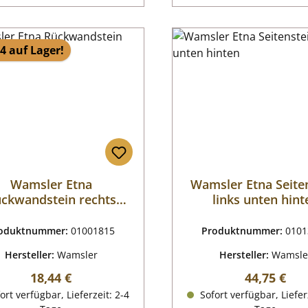
4 auf Lager!
Wamsler Etna
Wamsler Etna Seite
ckwandstein rechts
links unten hint
unten
oduktnummer:
01001815
Produktnummer:
0101
Hersteller:
Wamsler
Hersteller:
Wamsle
Regulärer Preis:
Regulärer P
18,44 €
44,75 €
ort verfügbar, Lieferzeit: 2-4
Sofort verfügbar, Liefer