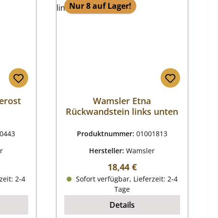
Nur 8 auf Lager!
erost
Wamsler Etna
Rückwandstein links unten
0443
Produktnummer:
01001813
r
Hersteller:
Wamsler
reis:
Regulärer Preis:
18,44 €
zeit: 2-4
Sofort verfügbar, Lieferzeit: 2-4
Tage
Details