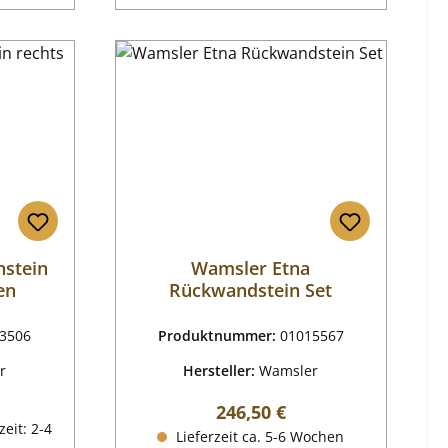
nstein
Wamsler Etna
en
Rückwandstein Set
3506
Produktnummer:
01015567
r
Hersteller:
Wamsler
reis:
Regulärer Preis:
246,50 €
zeit: 2-4
Lieferzeit ca. 5-6 Wochen