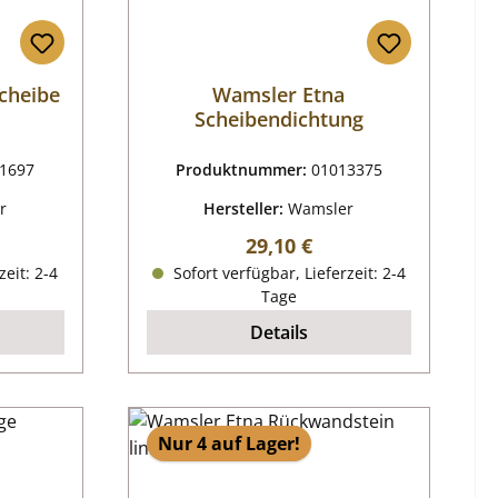
cheibe
Wamsler Etna
Scheibendichtung
1697
Produktnummer:
01013375
r
Hersteller:
Wamsler
reis:
Regulärer Preis:
29,10 €
zeit: 2-4
Sofort verfügbar, Lieferzeit: 2-4
Tage
Details
Nur 4 auf Lager!