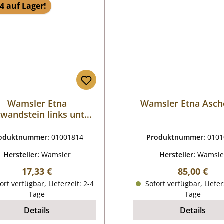
4 auf Lager!
Wamsler Etna
Wamsler Etna Asch
wandstein links unten
mittig
oduktnummer:
01001814
Produktnummer:
0101
Hersteller:
Wamsler
Hersteller:
Wamsle
Regulärer Preis:
Regulärer P
17,33 €
85,00 €
ort verfügbar, Lieferzeit: 2-4
Sofort verfügbar, Liefer
Tage
Tage
Details
Details