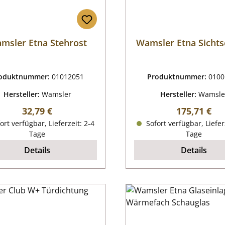
msler Etna Stehrost
Wamsler Etna Sichts
oduktnummer:
01012051
Produktnummer:
0100
Hersteller:
Wamsler
Hersteller:
Wamsle
Regulärer Preis:
Regulärer P
32,79 €
175,71 €
ort verfügbar, Lieferzeit: 2-4
Sofort verfügbar, Liefer
Tage
Tage
Details
Details