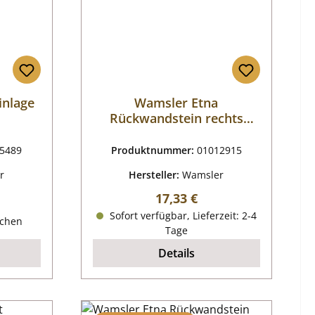
inlage
Wamsler Etna
Rückwandstein rechts
unten mittig
5489
Produktnummer:
01012915
r
Hersteller:
Wamsler
Regulärer Preis:
17,33 €
reis:
Sofort verfügbar, Lieferzeit: 2-4
ochen
Tage
Details