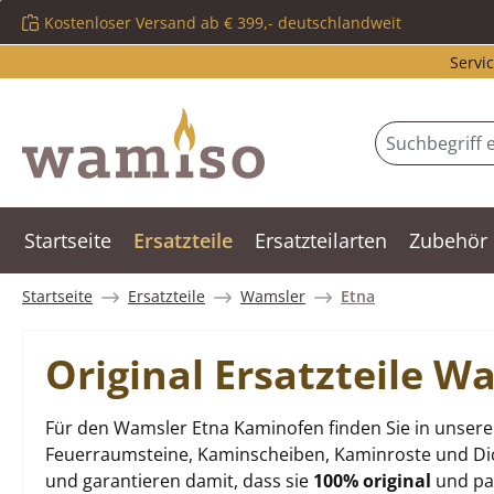
Kostenloser Versand ab € 399,- deutschlandweit
m Hauptinhalt springen
Zur Suche springen
Zur Hauptnavigation springen
Servic
Startseite
Ersatzteile
Ersatzteilarten
Zubehör
Startseite
Ersatzteile
Wamsler
Etna
Original Ersatzteile 
Für den Wamsler Etna Kaminofen finden Sie in unsere
Feuerraumsteine, Kaminscheiben, Kaminroste und Dich
und garantieren damit, dass sie
100% original
und pas