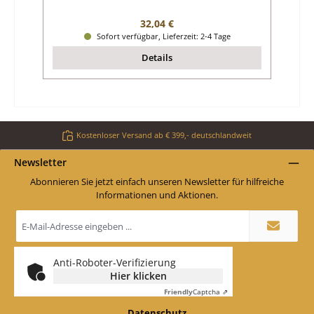
Regulärer Preis:
32,04 €
Sofort verfügbar, Lieferzeit: 2-4 Tage
Details
Kostenloser Versand ab € 399,- deutschlandweit
Newsletter
Abonnieren Sie jetzt einfach unseren Newsletter für hilfreiche
Informationen und Aktionen.
E-
Mail-
Adresse
*
Anti-Roboter-Verifizierung
Hier klicken
Friendly
Captcha ⇗
Datenschutz