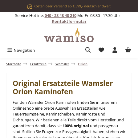
Zum Hauptinhalt springen
Kostenloser Versand ab € 399,- deutschlandweit
Service-Hotline:
040 - 28 48 48 210
Mo-Fr, 08:30 - 17:30 Uhr |
Kontaktformular
Du hast 0 Produkt
Navigation
Startseite
Ersatzteile
Wamsler
Orion
Original Ersatzteile Wamsler
Orion Kaminofen
Für den Wamsler Orion Kaminofen finden Sie in unserem
Onlineshop eine breite Auswahl an Ersatzteilen wie
Feuerraumsteine, Kaminscheiben, Kaminroste und
Dichtungen. Wir beziehen alle Teile direkt vom Hersteller und
garantieren damit, dass sie
100% original
und passgenau
sind. Sollten Sie Fragen zur Passgenauigkeit haben, stehen wir
Ihnen gerne telefonisch oder über das Kontaktformular zur