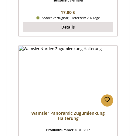
Hersteller:
Wamsler
Regulärer Preis:
17,80 €
Sofort verfügbar, Lieferzeit: 2-4 Tage
Details
Wamsler Panoramic Zugumlenkung
Halterung
Produktnummer:
01013817