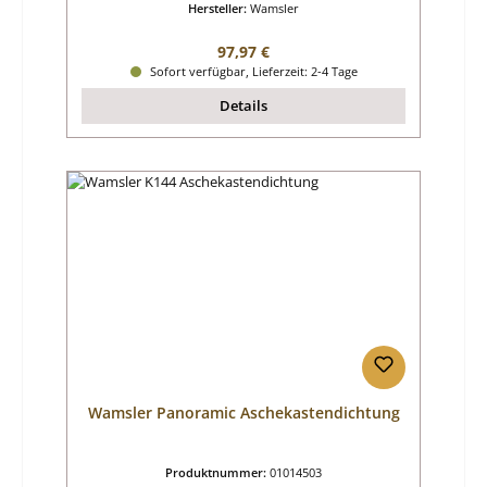
Hersteller:
Wamsler
Regulärer Preis:
97,97 €
Sofort verfügbar, Lieferzeit: 2-4 Tage
Details
Wamsler Panoramic Aschekastendichtung
Produktnummer:
01014503