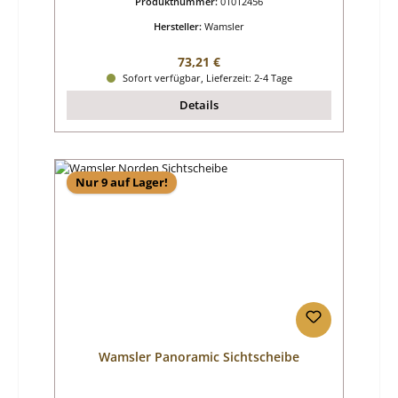
Produktnummer:
01012456
Hersteller:
Wamsler
Regulärer Preis:
73,21 €
Sofort verfügbar, Lieferzeit: 2-4 Tage
Details
Nur 9 auf Lager!
Wamsler Panoramic Sichtscheibe