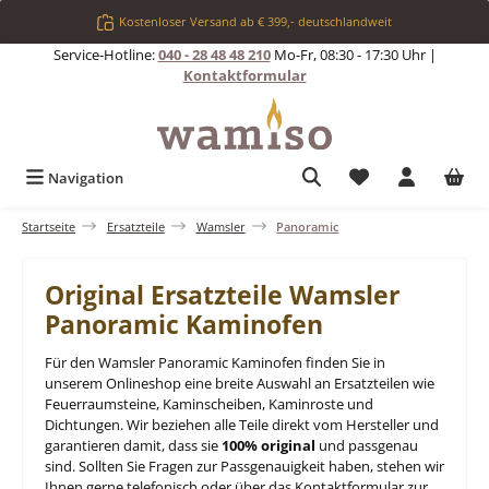
Zum Hauptinhalt springen
Kostenloser Versand ab € 399,- deutschlandweit
Service-Hotline:
040 - 28 48 48 210
Mo-Fr, 08:30 - 17:30 Uhr |
Kontaktformular
Du hast 0 Produkt
Navigation
Startseite
Ersatzteile
Wamsler
Panoramic
Original Ersatzteile Wamsler
Panoramic Kaminofen
Für den Wamsler Panoramic Kaminofen finden Sie in
unserem Onlineshop eine breite Auswahl an Ersatzteilen wie
Feuerraumsteine, Kaminscheiben, Kaminroste und
Dichtungen. Wir beziehen alle Teile direkt vom Hersteller und
garantieren damit, dass sie
100% original
und passgenau
sind. Sollten Sie Fragen zur Passgenauigkeit haben, stehen wir
Ihnen gerne telefonisch oder über das Kontaktformular zur