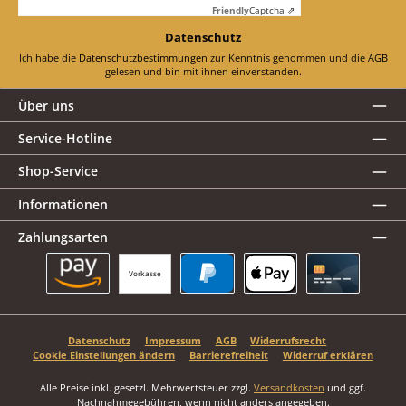
Friendly
Captcha ⇗
Datenschutz
Ich habe die
Datenschutzbestimmungen
zur Kenntnis genommen und die
AGB
gelesen und bin mit ihnen einverstanden.
Über uns
Service-Hotline
Shop-Service
Informationen
Zahlungsarten
Vorkasse
Amazon Pay
PayPal
Apple Pay
Kreditkarte
Datenschutz
Impressum
AGB
Widerrufsrecht
Cookie Einstellungen ändern
Barrierefreiheit
Widerruf erklären
Alle Preise inkl. gesetzl. Mehrwertsteuer zzgl.
Versandkosten
und ggf.
Nachnahmegebühren, wenn nicht anders angegeben.