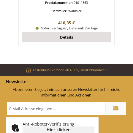
Produktnummer:
01011353
Hersteller:
Wamsler
Regulärer Preis:
410,35 €
Sofort verfügbar, Lieferzeit: 2-4 Tage
Details
Kostenloser Versand ab € 399,- deutschlandweit
Newsletter
Abonnieren Sie jetzt einfach unseren Newsletter für hilfreiche
Informationen und Aktionen.
E-
Mail-
Adresse
*
Anti-Roboter-Verifizierung
Hier klicken