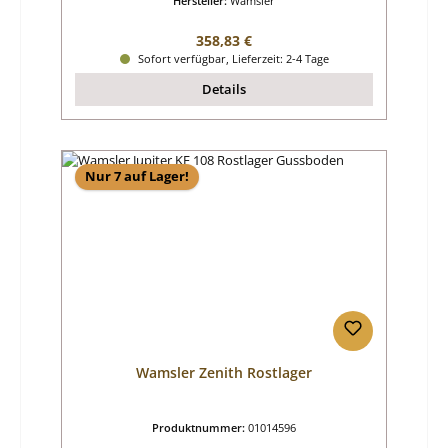
Hersteller:
Wamsler
Regulärer Preis:
358,83 €
Sofort verfügbar, Lieferzeit: 2-4 Tage
Details
Nur 7 auf Lager!
Wamsler Zenith Rostlager
Produktnummer:
01014596