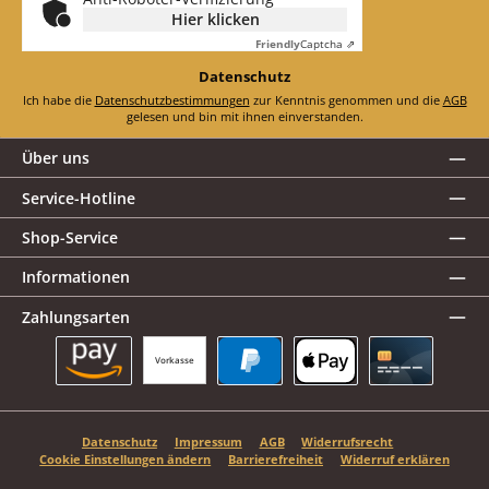
Hier klicken
Friendly
Captcha ⇗
Datenschutz
Ich habe die
Datenschutzbestimmungen
zur Kenntnis genommen und die
AGB
gelesen und bin mit ihnen einverstanden.
Über uns
Service-Hotline
Shop-Service
Informationen
Zahlungsarten
Vorkasse
Amazon Pay
PayPal
Apple Pay
Kreditkarte
Datenschutz
Impressum
AGB
Widerrufsrecht
Cookie Einstellungen ändern
Barrierefreiheit
Widerruf erklären