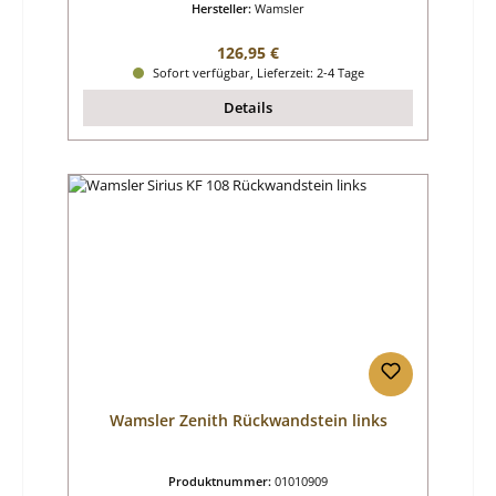
Hersteller:
Wamsler
Regulärer Preis:
126,95 €
Sofort verfügbar, Lieferzeit: 2-4 Tage
Details
Wamsler Zenith Rückwandstein links
Produktnummer:
01010909