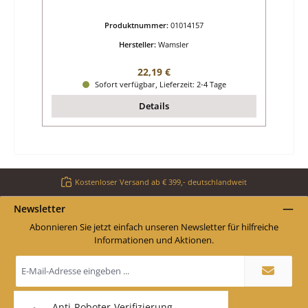
Produktnummer:
01014157
Hersteller:
Wamsler
Regulärer Preis:
22,19 €
Sofort verfügbar, Lieferzeit: 2-4 Tage
Details
Kostenloser Versand ab € 399,- deutschlandweit
Newsletter
Abonnieren Sie jetzt einfach unseren Newsletter für hilfreiche
Informationen und Aktionen.
E-
Mail-
Adresse
*
Anti-Roboter-Verifizierung