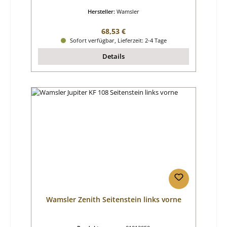
Hersteller:
Wamsler
Regulärer Preis:
68,53 €
Sofort verfügbar, Lieferzeit: 2-4 Tage
Details
Wamsler Zenith Seitenstein links vorne