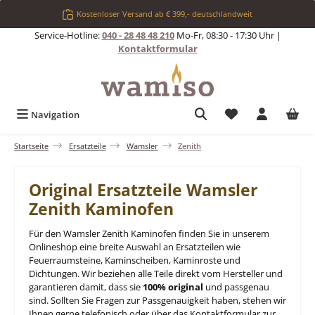
Zum Hauptinhalt springen
Kostenloser Versand ab € 399,- deutschlandweit
Service-Hotline:
040 - 28 48 48 210
Mo-Fr, 08:30 - 17:30 Uhr |
Kontaktformular
Du hast 0 Produkt
Navigation
Startseite
Ersatzteile
Wamsler
Zenith
Original Ersatzteile Wamsler
Zenith Kaminofen
Für den Wamsler Zenith Kaminofen finden Sie in unserem
Onlineshop eine breite Auswahl an Ersatzteilen wie
Feuerraumsteine, Kaminscheiben, Kaminroste und
Dichtungen. Wir beziehen alle Teile direkt vom Hersteller und
garantieren damit, dass sie
100% original
und passgenau
sind. Sollten Sie Fragen zur Passgenauigkeit haben, stehen wir
Ihnen gerne telefonisch oder über das Kontaktformular zur