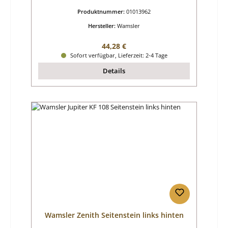
Produktnummer:
01013962
Hersteller:
Wamsler
Regulärer Preis:
44,28 €
Sofort verfügbar, Lieferzeit: 2-4 Tage
Details
Wamsler Zenith Seitenstein links hinten