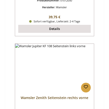
Produktnummer:
01012050
Hersteller:
Wamsler
Regulärer Preis:
39,75 €
Sofort verfügbar, Lieferzeit: 2-4 Tage
Details
Wamsler Zenith Seitenstein rechts vorne