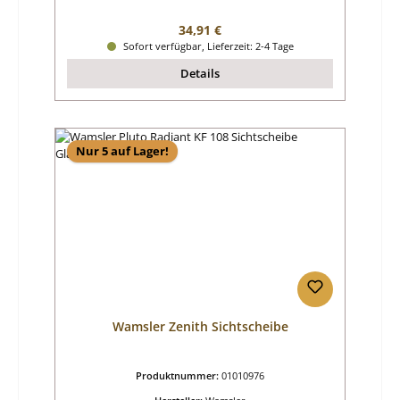
Regulärer Preis:
34,91 €
Sofort verfügbar, Lieferzeit: 2-4 Tage
Details
Nur 5 auf Lager!
Wamsler Zenith Sichtscheibe
Produktnummer:
01010976