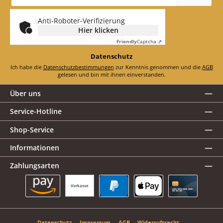
Adresse
*
Anti-Roboter-Verifizierung
Hier klicken
Friendly
Captcha ⇗
Datenschutz
Ich habe die
Datenschutzbestimmungen
zur Kenntnis genommen und die
AGB
gelesen und bin mit ihnen einverstanden.
Über uns
Service-Hotline
Shop-Service
Informationen
Zahlungsarten
Vorkasse
Amazon Pay
PayPal
Apple Pay
Kreditkarte
Datenschutz
Impressum
AGB
Widerrufsrecht