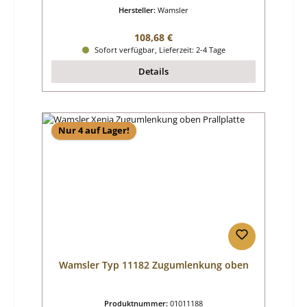
Hersteller:
Wamsler
Regulärer Preis:
108,68 €
Sofort verfügbar, Lieferzeit: 2-4 Tage
Details
Nur 4 auf Lager!
Wamsler Typ 11182 Zugumlenkung oben
Produktnummer:
01011188