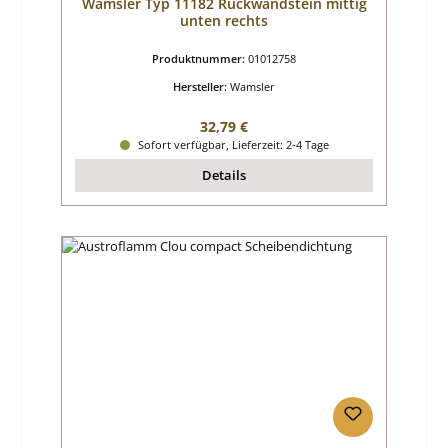
Wamsler Typ 11182 Rückwandstein mittig
unten rechts
Produktnummer:
01012758
Hersteller:
Wamsler
Regulärer Preis:
32,79 €
Sofort verfügbar, Lieferzeit: 2-4 Tage
Details