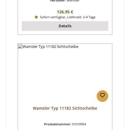
Hersteller:
Wamsler
Regulärer Preis:
126,95 €
Sofort verfügbar, Lieferzeit: 2-4 Tage
Details
Wamsler Typ 11182 Sichtscheibe
Produktnummer:
01010954