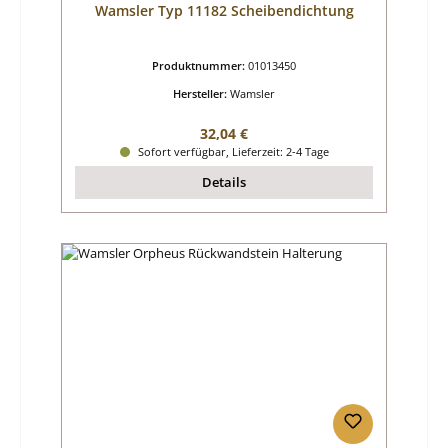
Wamsler Typ 11182 Scheibendichtung
Produktnummer:
01013450
Hersteller:
Wamsler
Regulärer Preis:
32,04 €
Sofort verfügbar, Lieferzeit: 2-4 Tage
Details