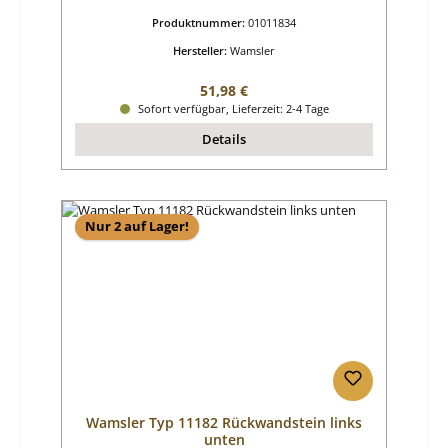
Produktnummer:
01011834
Hersteller:
Wamsler
Regulärer Preis:
51,98 €
Sofort verfügbar, Lieferzeit: 2-4 Tage
Details
Nur 2 auf Lager!
Wamsler Typ 11182 Rückwandstein links
unten