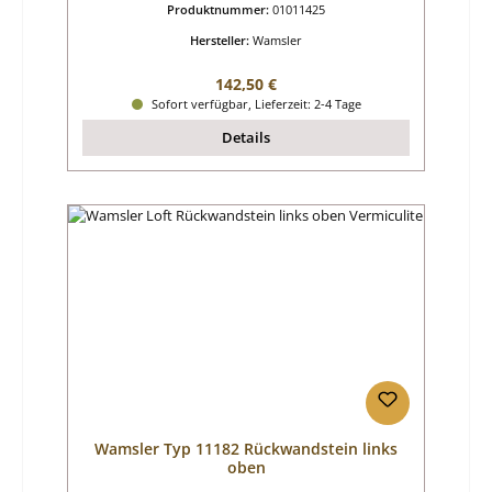
Produktnummer:
01011425
Hersteller:
Wamsler
Regulärer Preis:
142,50 €
Sofort verfügbar, Lieferzeit: 2-4 Tage
Details
Wamsler Typ 11182 Rückwandstein links
oben