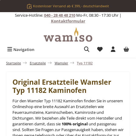
Zum Hauptinhalt springen
Kostenloser Versand ab € 399,- deutschlandweit
Service-Hotline:
040 - 28 48 48 210
Mo-Fr, 08:30 - 17:30 Uhr |
Kontaktformular
Du hast 0 Produkt
Navigation
Startseite
Ersatzteile
Wamsler
Typ 11182
Original Ersatzteile Wamsler
Typ 11182 Kaminofen
Für den Wamsler Typ 11182 Kaminofen finden Sie in unserem
Onlineshop eine breite Auswahl an Ersatzteilen wie
Feuerraumsteine, Kaminscheiben, Kaminroste und
Dichtungen. Wir beziehen alle Teile direkt vom Hersteller und
garantieren damit, dass sie
100% original
und passgenau
sind. Sollten Sie Fragen zur Passgenauigkeit haben, stehen wir
Ihnen gerne telefonisch oder über das Kontaktformular zur