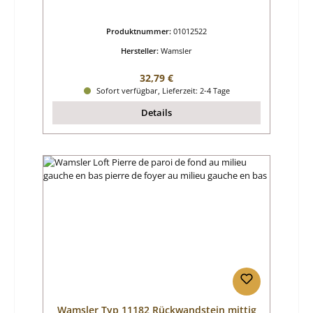
Produktnummer:
01012522
Hersteller:
Wamsler
Regulärer Preis:
32,79 €
Sofort verfügbar, Lieferzeit: 2-4 Tage
Details
Wamsler Typ 11182 Rückwandstein mittig