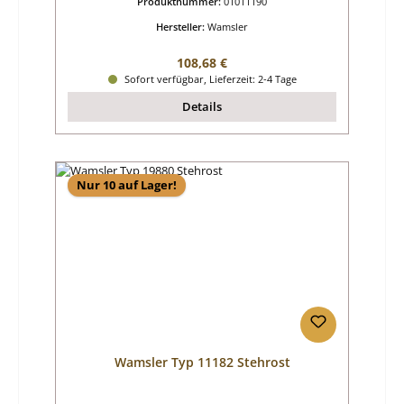
Produktnummer:
01011190
Hersteller:
Wamsler
Regulärer Preis:
108,68 €
Sofort verfügbar, Lieferzeit: 2-4 Tage
Details
Nur 10 auf Lager!
Wamsler Typ 11182 Stehrost