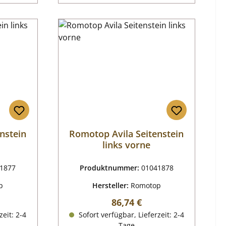
nstein
Romotop Avila Seitenstein
links vorne
1877
Produktnummer:
01041878
p
Hersteller:
Romotop
reis:
Regulärer Preis:
86,74 €
zeit: 2-4
Sofort verfügbar, Lieferzeit: 2-4
Tage