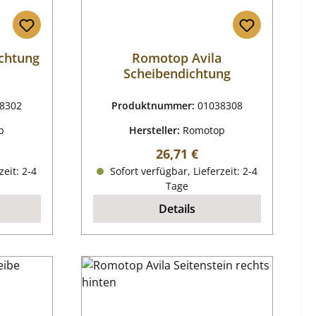
chtung
Romotop Avila
Scheibendichtung
8302
Produktnummer:
01038308
p
Hersteller:
Romotop
reis:
Regulärer Preis:
26,71 €
zeit: 2-4
Sofort verfügbar, Lieferzeit: 2-4
Tage
Details