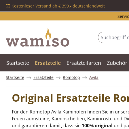
Kostenloser Versand ab € 399,- deutschlandweit
m Hauptinhalt springen
Zur Suche springen
Zur Hauptnavigation springen
Servic
Startseite
Ersatzteile
Ersatzteilarten
Zubehör
Startseite
Ersatzteile
Romotop
Avila
Original Ersatzteile 
Für den Romotop Avila Kaminofen finden Sie in unsere
Feuerraumsteine, Kaminscheiben, Kaminroste und Dich
und garantieren damit, dass sie
100% original
und pas