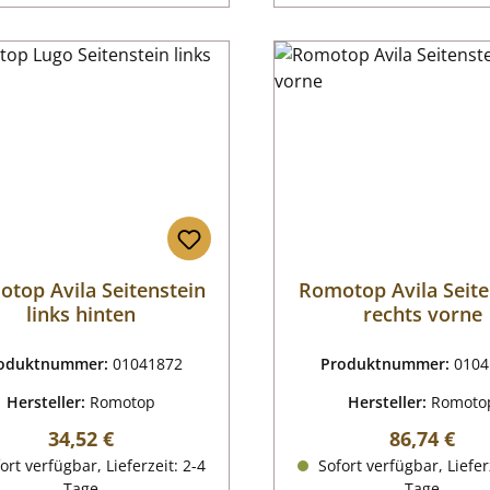
top Avila Seitenstein
Romotop Avila Seite
links hinten
rechts vorne
oduktnummer:
01041872
Produktnummer:
0104
Hersteller:
Romotop
Hersteller:
Romoto
Regulärer Preis:
Regulärer P
34,52 €
86,74 €
ort verfügbar, Lieferzeit: 2-4
Sofort verfügbar, Liefer
Tage
Tage