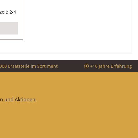
reis:
zeit: 2-4
000 Ersatzteile im Sortiment
+10 Jahre Erfahrung
en und Aktionen.