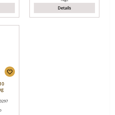
Details
10
ng
3297
p