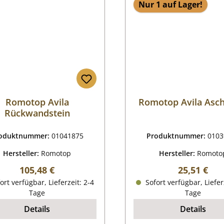
Nur 1 auf Lager!
Romotop Avila
Romotop Avila Asc
Rückwandstein
oduktnummer:
01041875
Produktnummer:
0103
Hersteller:
Romotop
Hersteller:
Romoto
Regulärer Preis:
Regulärer P
105,48 €
25,51 €
ort verfügbar, Lieferzeit: 2-4
Sofort verfügbar, Liefer
Tage
Tage
Details
Details