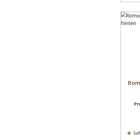
Romo
Pr
Sof