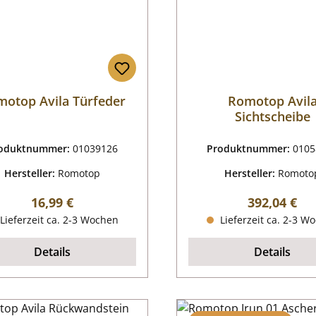
otop Avila Türfeder
Romotop Avil
Sichtscheibe
oduktnummer:
01039126
Produktnummer:
0105
Hersteller:
Romotop
Hersteller:
Romoto
Regulärer Preis:
Regulärer P
16,99 €
392,04 €
Lieferzeit ca. 2-3 Wochen
Lieferzeit ca. 2-3 W
Details
Details