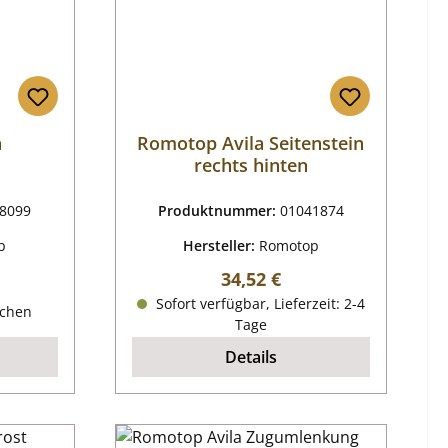
a
Romotop Avila Seitenstein
rechts hinten
8099
Produktnummer:
01041874
p
Hersteller:
Romotop
Regulärer Preis:
34,52 €
reis:
Sofort verfügbar, Lieferzeit: 2-4
ochen
Tage
Details