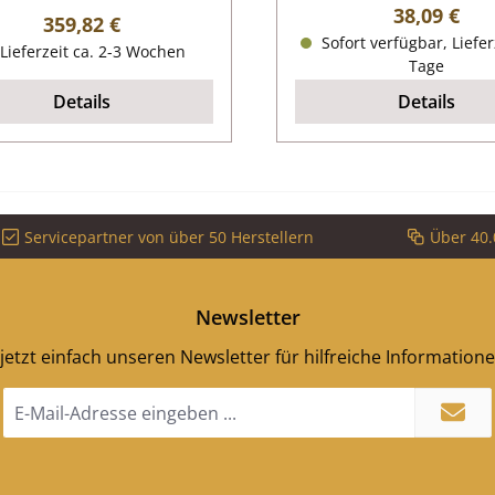
Regulärer P
38,09 €
Regulärer Preis:
359,82 €
Sofort verfügbar, Liefer
Lieferzeit ca. 2-3 Wochen
Tage
Details
Details
Servicepartner von über 50 Herstellern
Über 40.
Newsletter
jetzt einfach unseren Newsletter für hilfreiche Information
E-
Mail-
Adresse
*