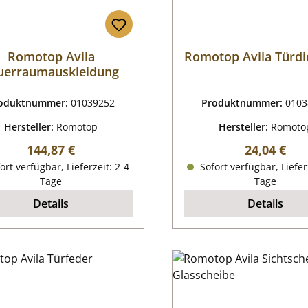
Romotop Avila
Romotop Avila Türdi
uerraumauskleidung
oduktnummer:
01039252
Produktnummer:
0103
Hersteller:
Romotop
Hersteller:
Romoto
Regulärer Preis:
Regulärer P
144,87 €
24,04 €
ort verfügbar, Lieferzeit: 2-4
Sofort verfügbar, Liefer
Tage
Tage
Details
Details