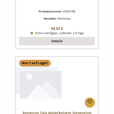
Produktnummer:
01041780
Hersteller:
Romotop
Regulärer Preis:
34,52 €
Sofort verfügbar, Lieferzeit: 2-4 Tage
Details
Nur 1 auf Lager!
Romotop Tala Abdeckplatte Serpentino