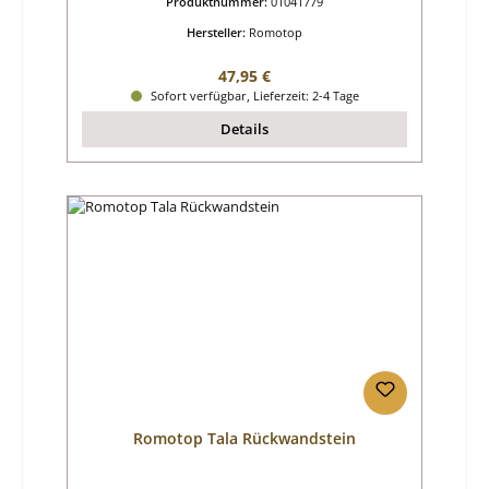
Produktnummer:
01041779
Hersteller:
Romotop
Regulärer Preis:
47,95 €
Sofort verfügbar, Lieferzeit: 2-4 Tage
Details
Romotop Tala Rückwandstein