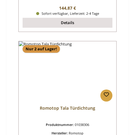
Regulärer Preis:
144,87 €
Sofort verfügbar, Lieferzeit: 2-4 Tage
Details
Nur 2 auf Lager!
Romotop Tala Türdichtung
Produktnummer:
01038306
Hersteller:
Romotop