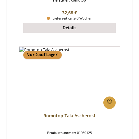
Hersteller:
Romotop
Regulärer Preis:
32,68 €
Lieferzeit ca. 2-3 Wochen
Details
Nur 2 auf Lager!
Romotop Tala Ascherost
Produktnummer:
01039125