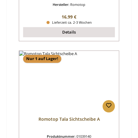
Hersteller:
Romotop
Regulärer Preis:
16,99 €
Lieferzeit ca. 2-3 Wochen
Details
Nur 1 auf Lager!
Romotop Tala Sichtscheibe A
Produktnummer:
01039140