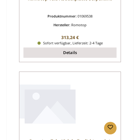
Produktnummer:
01069538
Hersteller:
Romotop
Regulärer Preis:
313,24 €
Sofort verfügbar, Lieferzeit: 2-4 Tage
Details