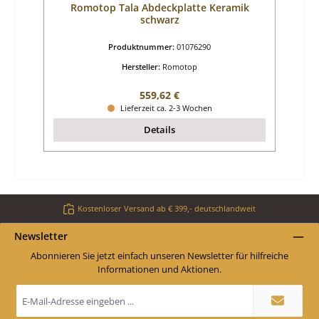
Romotop Tala Abdeckplatte Keramik
schwarz
Produktnummer:
01076290
Hersteller:
Romotop
Regulärer Preis:
559,62 €
Lieferzeit ca. 2-3 Wochen
Details
Kostenloser Versand ab € 399,- deutschlandweit
Newsletter
Abonnieren Sie jetzt einfach unseren Newsletter für hilfreiche
Informationen und Aktionen.
E-
Mail-
Adresse