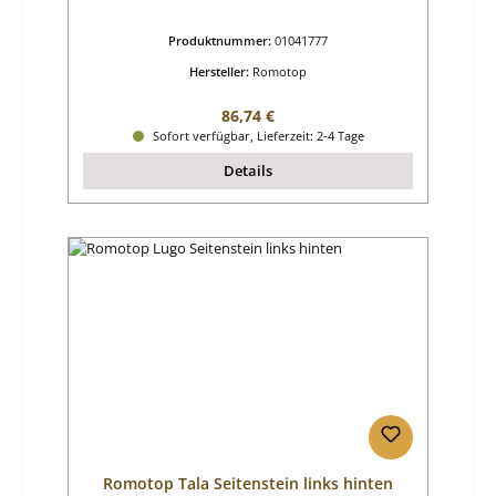
Produktnummer:
01041777
Hersteller:
Romotop
Regulärer Preis:
86,74 €
Sofort verfügbar, Lieferzeit: 2-4 Tage
Details
Romotop Tala Seitenstein links hinten