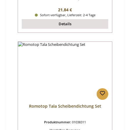
Regulärer Preis:
21,84 €
Sofort verfügbar, Lieferzeit: 2-4 Tage
Details
Romotop Tala Scheibendichtung Set
Produktnummer:
01038311