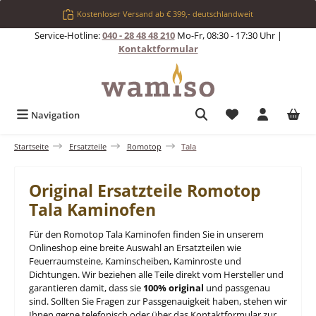
Zum Hauptinhalt springen
Kostenloser Versand ab € 399,- deutschlandweit
Service-Hotline:
040 - 28 48 48 210
Mo-Fr, 08:30 - 17:30 Uhr |
Kontaktformular
Du hast 0 Produkt
Navigation
Startseite
Ersatzteile
Romotop
Tala
Original Ersatzteile Romotop
Tala Kaminofen
Für den Romotop Tala Kaminofen finden Sie in unserem
Onlineshop eine breite Auswahl an Ersatzteilen wie
Feuerraumsteine, Kaminscheiben, Kaminroste und
Dichtungen. Wir beziehen alle Teile direkt vom Hersteller und
garantieren damit, dass sie
100% original
und passgenau
sind. Sollten Sie Fragen zur Passgenauigkeit haben, stehen wir
Ihnen gerne telefonisch oder über das Kontaktformular zur