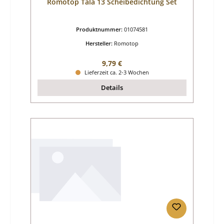
Romotop Tala 13 Scheibedichtung Set
Produktnummer:
01074581
Hersteller:
Romotop
Regulärer Preis:
9,79 €
Lieferzeit ca. 2-3 Wochen
Details