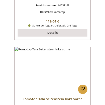
Produktnummer:
01039148
Hersteller:
Romotop
Regulärer Preis:
119,04 €
Sofort verfügbar, Lieferzeit: 2-4 Tage
Details
Romotop Tala Seitenstein links vorne