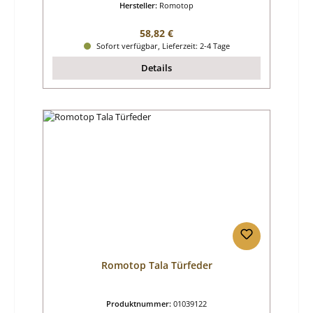
Hersteller:
Romotop
Regulärer Preis:
58,82 €
Sofort verfügbar, Lieferzeit: 2-4 Tage
Details
Romotop Tala Türfeder
Produktnummer:
01039122