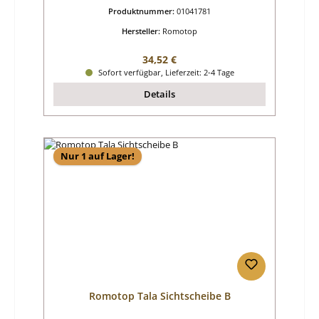
Produktnummer:
01041781
Hersteller:
Romotop
Regulärer Preis:
34,52 €
Sofort verfügbar, Lieferzeit: 2-4 Tage
Details
Nur 1 auf Lager!
Romotop Tala Sichtscheibe B