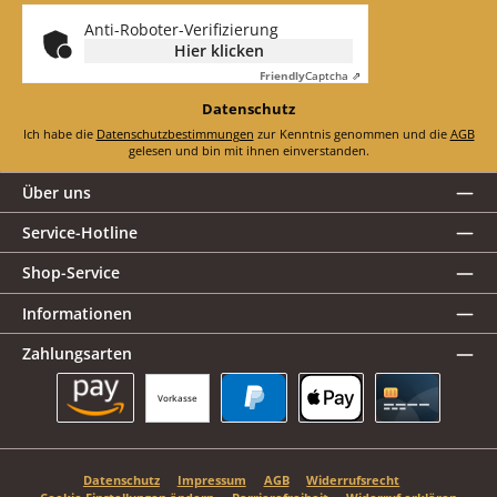
*
Anti-Roboter-Verifizierung
Hier klicken
Friendly
Captcha ⇗
Datenschutz
Ich habe die
Datenschutzbestimmungen
zur Kenntnis genommen und die
AGB
gelesen und bin mit ihnen einverstanden.
Über uns
Service-Hotline
Shop-Service
Informationen
Zahlungsarten
Vorkasse
Amazon Pay
PayPal
Apple Pay
Kreditkarte
Datenschutz
Impressum
AGB
Widerrufsrecht