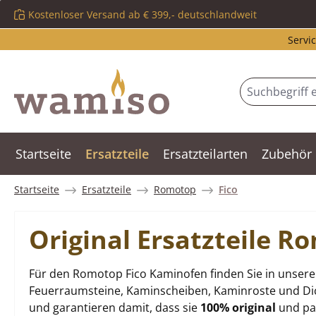
Kostenloser Versand ab € 399,- deutschlandweit
m Hauptinhalt springen
Zur Suche springen
Zur Hauptnavigation springen
Servic
Startseite
Ersatzteile
Ersatzteilarten
Zubehör
Startseite
Ersatzteile
Romotop
Fico
Original Ersatzteile 
Für den Romotop Fico Kaminofen finden Sie in unsere
Feuerraumsteine, Kaminscheiben, Kaminroste und Dich
und garantieren damit, dass sie
100% original
und pas