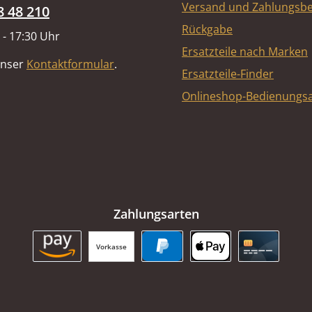
Versand und Zahlungsb
8 48 210
Rückgabe
 - 17:30 Uhr
Ersatzteile nach Marken
unser
Kontaktformular
.
Ersatzteile-Finder
Onlineshop-Bedienungsa
Zahlungsarten
Vorkasse
Amazon Pay
PayPal
Apple Pay
Kreditkart