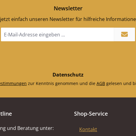
Newsletter
jetzt einfach unseren Newsletter für hilfreiche Information
E-
Mail-
Adresse
*
Datenschutz
estimmungen
zur Kenntnis genommen und die
AGB
gelesen und bi
tline
Shop-Service
ng und Beratung unter:
Kontakt