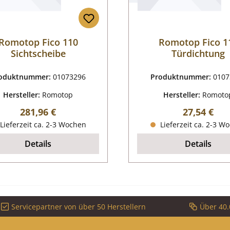
Romotop Fico 110
Romotop Fico 1
Sichtscheibe
Türdichtung
oduktnummer:
01073296
Produktnummer:
0107
Hersteller:
Romotop
Hersteller:
Romoto
Regulärer Preis:
Regulärer P
281,96 €
27,54 €
Lieferzeit ca. 2-3 Wochen
Lieferzeit ca. 2-3 W
Details
Details
Servicepartner von über 50 Herstellern
Über 40.