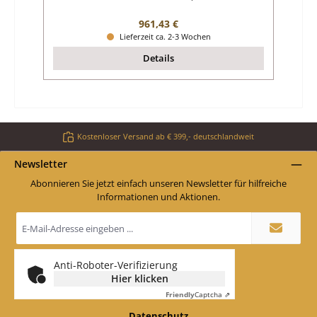
Regulärer Preis:
961,43 €
Lieferzeit ca. 2-3 Wochen
Details
Kostenloser Versand ab € 399,- deutschlandweit
Newsletter
Abonnieren Sie jetzt einfach unseren Newsletter für hilfreiche
Informationen und Aktionen.
E-
Mail-
Adresse
*
Anti-Roboter-Verifizierung
Hier klicken
Friendly
Captcha ⇗
Datenschutz