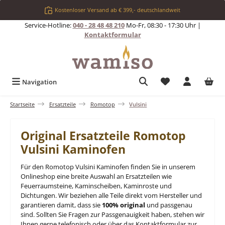
Zum Hauptinhalt springen
Kostenloser Versand ab € 399,- deutschlandweit
Service-Hotline:
040 - 28 48 48 210
Mo-Fr, 08:30 - 17:30 Uhr |
Kontaktformular
Du hast 0 Produkt
Navigation
Startseite
Ersatzteile
Romotop
Vulsini
Original Ersatzteile Romotop
Vulsini Kaminofen
Für den Romotop Vulsini Kaminofen finden Sie in unserem
Onlineshop eine breite Auswahl an Ersatzteilen wie
Feuerraumsteine, Kaminscheiben, Kaminroste und
Dichtungen. Wir beziehen alle Teile direkt vom Hersteller und
garantieren damit, dass sie
100% original
und passgenau
sind. Sollten Sie Fragen zur Passgenauigkeit haben, stehen wir
Ihnen gerne telefonisch oder über das Kontaktformular zur