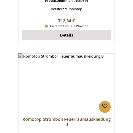
Produktnummer:
01069514
Hersteller:
Romotop
Regulärer Preis:
712,34 €
Lieferzeit ca. 2-3 Wochen
Details
Romotop Stromboli Feuerraumauskleidung
B