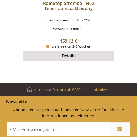
Romotop Stromboli N02
Feuerraumauskleidung
Produktnummer:
01077261
Hersteller:
Romotop
Regulärer Preis:
159,12 €
Lieferzeit ca. 2-3 Wochen
Details
Kostenloser Versand ab € 399,- deutschlandweit
Newsletter
Abonnieren Sie jetzt einfach unseren Newsletter für hilfreiche
Informationen und Aktionen.
E-
Mail-
Adresse