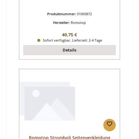
Produktnummer:
01065872
Hersteller:
Romotop
Regulärer Preis:
40,75 €
Sofort verfügbar, Lieferzeit: 2-4 Tage
Details
Romotop Stromboli Seitenverkleidung