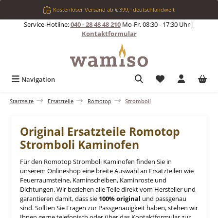
Zum Hauptinhalt springen
Kostenloser Versand ab € 399,- deutschlandweit
Service-Hotline:
040 - 28 48 48 210
Mo-Fr, 08:30 - 17:30 Uhr |
Kontaktformular
Du hast 0 Produkt
Navigation
Startseite
Ersatzteile
Romotop
Stromboli
Original Ersatzteile Romotop
Stromboli Kaminofen
Für den Romotop Stromboli Kaminofen finden Sie in
unserem Onlineshop eine breite Auswahl an Ersatzteilen wie
Feuerraumsteine, Kaminscheiben, Kaminroste und
Dichtungen. Wir beziehen alle Teile direkt vom Hersteller und
garantieren damit, dass sie
100% original
und passgenau
sind. Sollten Sie Fragen zur Passgenauigkeit haben, stehen wir
Ihnen gerne telefonisch oder über das Kontaktformular zur