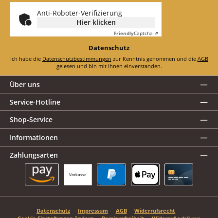
*
Anti-Roboter-Verifizierung
Hier klicken
Friendly
Captcha ⇗
Datenschutz
Ich habe die
Datenschutzbestimmungen
zur Kenntnis genommen und die
AGB
gelesen und bin mit ihnen einverstanden.
Über uns
Service-Hotline
Shop-Service
Informationen
Zahlungsarten
Vorkasse
Amazon Pay
PayPal
Apple Pay
Kreditkarte
Datenschutz
Impressum
AGB
Widerrufsrecht