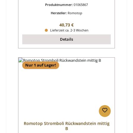
Produktnummer:
01065867
Hersteller:
Romotop
Regulärer Preis:
40,73 €
Lieferzeit ca. 2-3 Wochen
Details
Nur 1 auf Lager!
Romotop Stromboli Rückwandstein mittig
B