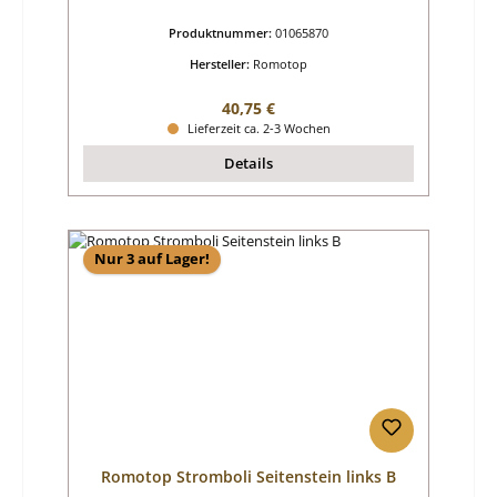
Produktnummer:
01065870
Hersteller:
Romotop
Regulärer Preis:
40,75 €
Lieferzeit ca. 2-3 Wochen
Details
Nur 3 auf Lager!
Romotop Stromboli Seitenstein links B