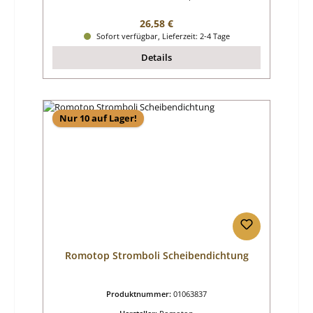
Regulärer Preis:
26,58 €
Sofort verfügbar, Lieferzeit: 2-4 Tage
Details
Nur 10 auf Lager!
Romotop Stromboli Scheibendichtung
Produktnummer:
01063837