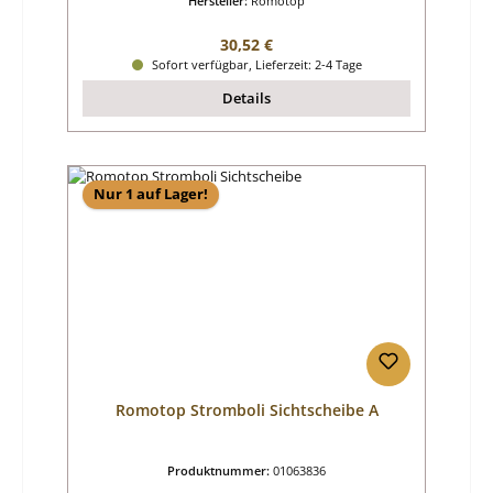
Hersteller:
Romotop
Regulärer Preis:
30,52 €
Sofort verfügbar, Lieferzeit: 2-4 Tage
Details
Nur 1 auf Lager!
Romotop Stromboli Sichtscheibe A
Produktnummer:
01063836