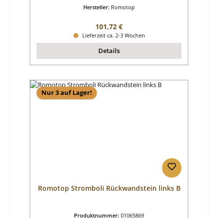
Hersteller:
Romotop
Regulärer Preis:
101,72 €
Lieferzeit ca. 2-3 Wochen
Details
Nur 3 auf Lager!
Romotop Stromboli Rückwandstein links B
Produktnummer:
01065869