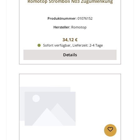
Romotop Stromboli N03 Zugumlenkung
Produktnummer:
01076152
Hersteller:
Romotop
Regulärer Preis:
34,12 €
Sofort verfügbar, Lieferzeit: 2-4 Tage
Details