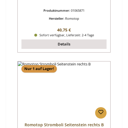
Produktnummer:
01065871
Hersteller:
Romotop
Regulärer Preis:
40,75 €
Sofort verfügbar, Lieferzeit: 2-4 Tage
Details
Nur 1 auf Lager!
Romotop Stromboli Seitenstein rechts B