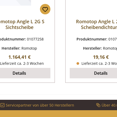
motop Angle L 2G S
Romotop Angle L 
Sichtscheibe
Scheibendichtu
oduktnummer:
01077258
Produktnummer:
0107
Hersteller:
Romotop
Hersteller:
Romoto
Regulärer Preis:
Regulärer P
1.164,41 €
19,16 €
Lieferzeit ca. 2-3 Wochen
Lieferzeit ca. 2-3 W
Details
Details
Servicepartner von über 50 Herstellern
Über 40.