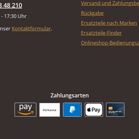
Versand und Zahlungsb
8 48 210
Rückgabe
 - 17:30 Uhr
Ersatzteile nach Marken
unser
Kontaktformular
.
Ersatzteile-Finder
Onlineshop-Bedienungsa
Zahlungsarten
Vorkasse
Amazon Pay
PayPal
Apple Pay
Kreditkart