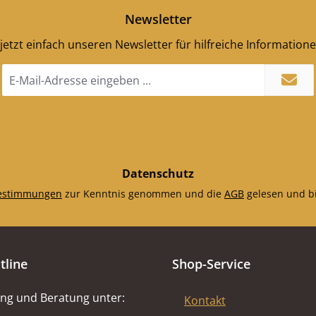
Newsletter
jetzt einfach unseren Newsletter für hilfreiche Information
E-
Mail-
Adresse
*
Datenschutz
estimmungen
zur Kenntnis genommen und die
AGB
gelesen und bi
tline
Shop-Service
ng und Beratung unter:
Kontakt