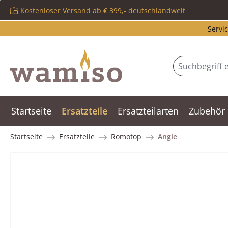
Kostenloser Versand ab € 399,- deutschlandweit
m Hauptinhalt springen
Zur Suche springen
Zur Hauptnavigation springen
Servic
Startseite
Ersatzteile
Ersatzteilarten
Zubehör
Startseite
Ersatzteile
Romotop
Angle