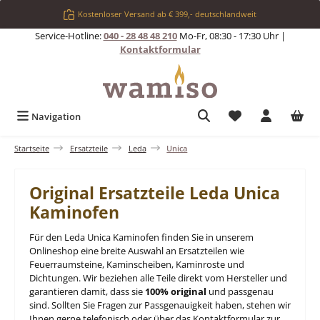
Zum Hauptinhalt springen
Kostenloser Versand ab € 399,- deutschlandweit
Service-Hotline:
040 - 28 48 48 210
Mo-Fr, 08:30 - 17:30 Uhr |
Kontaktformular
Du hast 0 Produkt
Navigation
Startseite
Ersatzteile
Leda
Unica
Original Ersatzteile Leda Unica
Kaminofen
Für den Leda Unica Kaminofen finden Sie in unserem
Onlineshop eine breite Auswahl an Ersatzteilen wie
Feuerraumsteine, Kaminscheiben, Kaminroste und
Dichtungen. Wir beziehen alle Teile direkt vom Hersteller und
garantieren damit, dass sie
100% original
und passgenau
sind. Sollten Sie Fragen zur Passgenauigkeit haben, stehen wir
Ihnen gerne telefonisch oder über das Kontaktformular zur