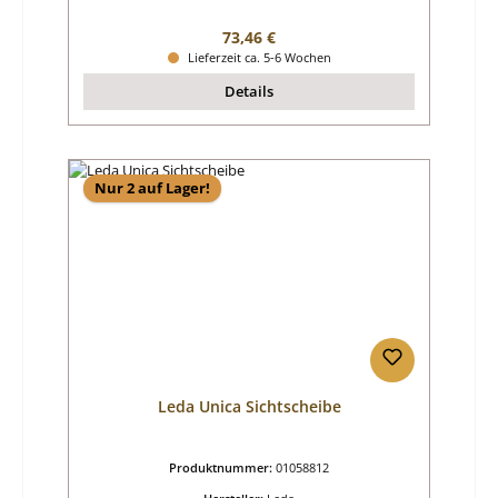
Regulärer Preis:
73,46 €
Lieferzeit ca. 5-6 Wochen
Details
Nur 2 auf Lager!
Leda Unica Sichtscheibe
Produktnummer:
01058812