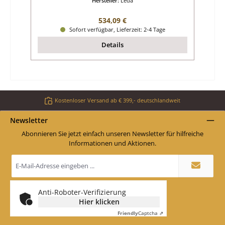
Hersteller:
Leda
Regulärer Preis:
534,09 €
Sofort verfügbar, Lieferzeit: 2-4 Tage
Details
Kostenloser Versand ab € 399,- deutschlandweit
Newsletter
Abonnieren Sie jetzt einfach unseren Newsletter für hilfreiche
Informationen und Aktionen.
E-
Mail-
Adresse
*
Anti-Roboter-Verifizierung
Hier klicken
Friendly
Captcha ⇗