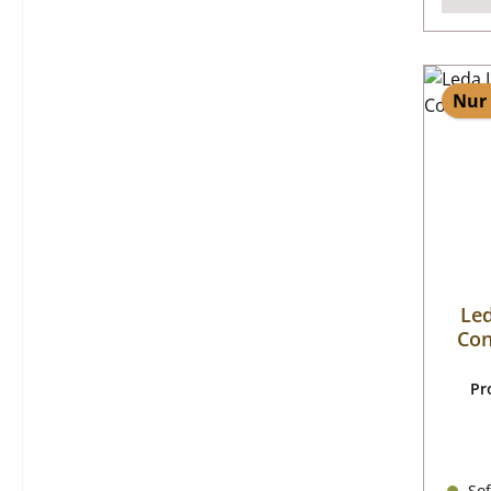
Nur 
Led
Con
Pr
Sof