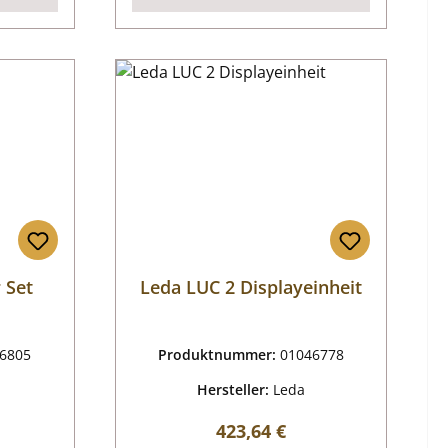
 Set
Leda LUC 2 Displayeinheit
6805
Produktnummer:
01046778
Hersteller:
Leda
reis:
Regulärer Preis:
423,64 €