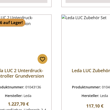
6 auf Lager!
a LUC 2 Unterdruck-
Leda LUC Zubehör
troller Grundversion
oduktnummer:
01043136
Produktnummer:
0104
Hersteller:
Leda
Hersteller:
Leda
Regulärer Preis:
1.227,70 €
Regulärer P
117,10 €
ort verfügbar, Lieferzeit: 2-4