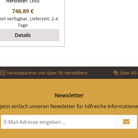
Hersteller:
Leda
Regulärer Preis:
746,89 €
ort verfügbar, Lieferzeit: 2-4
Tage
Details
Servicepartner von über 50 Herstellern
Über 40.
Newsletter
jetzt einfach unseren Newsletter für hilfreiche Information
E-
Mail-
Adresse
*