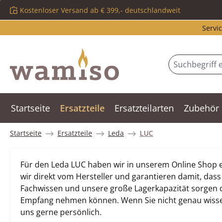
Kostenloser Versand ab € 399,- deutschlandweit
m Hauptinhalt springen
Zur Suche springen
Zur Hauptnavigation springen
Servic
Startseite
Ersatzteile
Ersatzteilarten
Zubehör
Startseite
Ersatzteile
Leda
LUC
Für den Leda LUC haben wir in unserem Online Shop ei
wir direkt vom Hersteller und garantieren damit, dass
Fachwissen und unsere große Lagerkapazität sorgen daf
Empfang nehmen können. Wenn Sie nicht genau wissen, 
uns gerne persönlich.