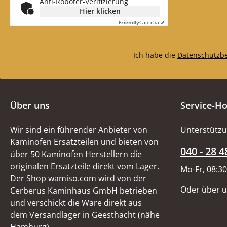
Anti-Roboter-Verifizierung
Hier klicken
Friendly
Captcha ⇗
Ich habe die
Datenschutzb
Über uns
Service-Ho
Wir sind ein führender Anbieter von
Unterstützu
Kaminofen Ersatzteilen und bieten von
040 - 28 4
über 50 Kaminofen Herstellern die
originalen Ersatzteile direkt vom Lager.
Mo-Fr, 08:30
Der Shop wamiso.com wird von der
Oder über 
Cerberus Kaminhaus GmbH betrieben
und verschickt die Ware direkt aus
dem Versandlager in Geesthacht (nähe