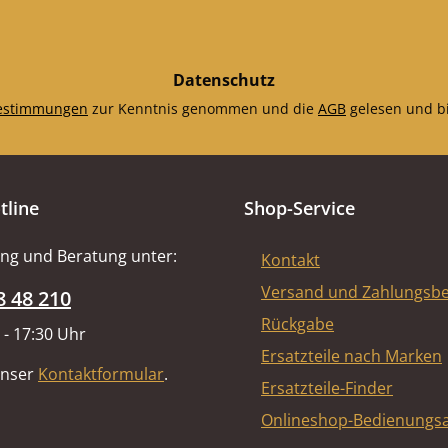
Datenschutz
estimmungen
zur Kenntnis genommen und die
AGB
gelesen und bi
tline
Shop-Service
ng und Beratung unter:
Kontakt
Versand und Zahlungsb
8 48 210
Rückgabe
 - 17:30 Uhr
Ersatzteile nach Marken
unser
Kontaktformular
.
Ersatzteile-Finder
Onlineshop-Bedienungsa