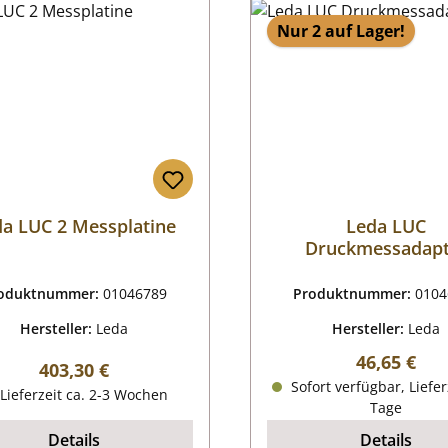
Nur 2 auf Lager!
a LUC 2 Messplatine
Leda LUC
Druckmessadapt
oduktnummer:
01046789
Produktnummer:
0104
Hersteller:
Leda
Hersteller:
Leda
Regulärer P
46,65 €
Regulärer Preis:
403,30 €
Sofort verfügbar, Liefer
Lieferzeit ca. 2-3 Wochen
Tage
Details
Details