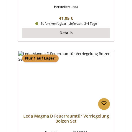
Hersteller:
Leda
Regulärer Preis:
41,05 €
Sofort verfügbar, Lieferzeit: 2-4 Tage
Details
Nur 1 auf Lager!
Leda Magma D Feuerraumtür Verriegelung
Bolzen Set