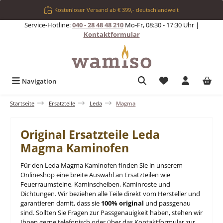
Zum Hauptinhalt springen
Kostenloser Versand ab € 399,- deutschlandweit
Service-Hotline:
040 - 28 48 48 210
Mo-Fr, 08:30 - 17:30 Uhr |
Kontaktformular
Du hast 0 Produkt
Navigation
Startseite
Ersatzteile
Leda
Magma
Original Ersatzteile Leda
Magma Kaminofen
Für den Leda Magma Kaminofen finden Sie in unserem
Onlineshop eine breite Auswahl an Ersatzteilen wie
Feuerraumsteine, Kaminscheiben, Kaminroste und
Dichtungen. Wir beziehen alle Teile direkt vom Hersteller und
garantieren damit, dass sie
100% original
und passgenau
sind. Sollten Sie Fragen zur Passgenauigkeit haben, stehen wir
Ihnen gerne telefonisch oder über das Kontaktformular zur