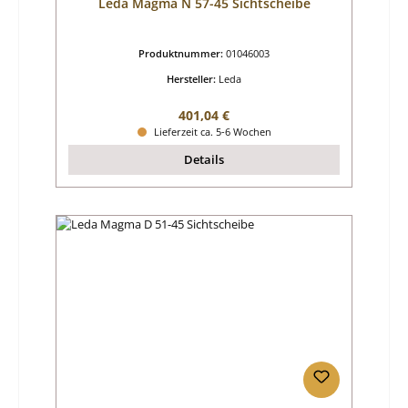
Leda Magma N 57-45 Sichtscheibe
Produktnummer:
01046003
Hersteller:
Leda
Regulärer Preis:
401,04 €
Lieferzeit ca. 5-6 Wochen
Details