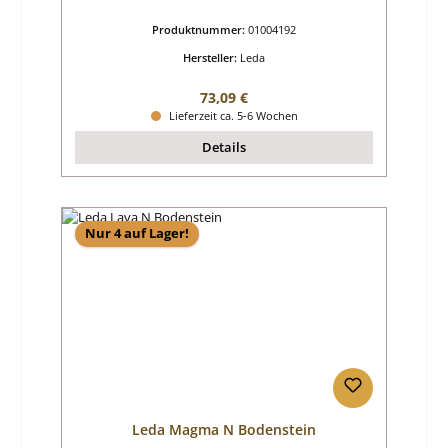
Produktnummer:
01004192
Hersteller:
Leda
Regulärer Preis:
73,09 €
Lieferzeit ca. 5-6 Wochen
Details
Nur 4 auf Lager!
Leda Magma N Bodenstein