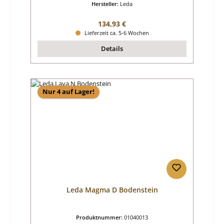
Hersteller:
Leda
Regulärer Preis:
134,93 €
Lieferzeit ca. 5-6 Wochen
Details
Nur 4 auf Lager!
Leda Magma D Bodenstein
Produktnummer:
01040013