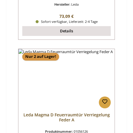
Hersteller:
Leda
Regulärer Preis:
73,09 €
Sofort verfügbar, Lieferzeit: 2-4 Tage
Details
Nur 2 auf Lager!
Leda Magma D Feuerraumtür Verriegelung
Feder A
Produktnummer:
01056126