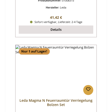
Produktnummer:
01008315
Hersteller:
Leda
Regulärer Preis:
41,42 €
Sofort verfügbar, Lieferzeit: 2-4 Tage
Details
Nur 1 auf Lager!
Leda Magma N Feuerraumtür Verriegelung
Bolzen Set