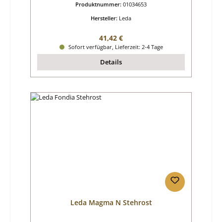
Produktnummer:
01034653
Hersteller:
Leda
Regulärer Preis:
41,42 €
Sofort verfügbar, Lieferzeit: 2-4 Tage
Details
Leda Magma N Stehrost