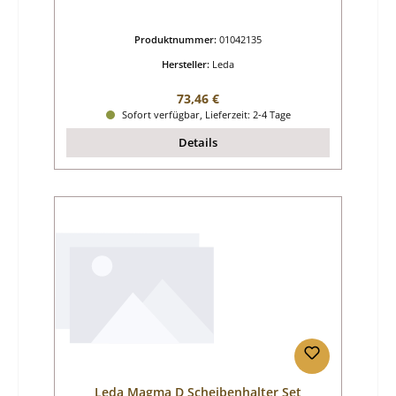
Produktnummer:
01042135
Hersteller:
Leda
Regulärer Preis:
73,46 €
Sofort verfügbar, Lieferzeit: 2-4 Tage
Details
Leda Magma D Scheibenhalter Set