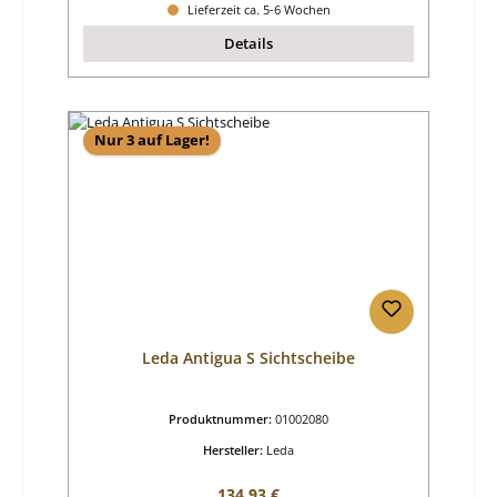
Lieferzeit ca. 5-6 Wochen
Details
Nur 3 auf Lager!
Leda Antigua S Sichtscheibe
Produktnummer:
01002080
Hersteller:
Leda
Regulärer Preis:
134,93 €