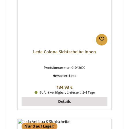
Leda Colona Sichtscheibe innen
Produktnummer:
01043699
Hersteller:
Leda
Regulärer Preis:
134,93 €
Sofort verfügbar, Lieferzeit: 2-4 Tage
Details
Nur 3 auf Lager!