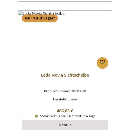
Nur 1 auf Lager!
Leda Novia Sichtscheibe
Produktnummer:
01003620
Hersteller:
Leda
Regulärer Preis:
466,63 €
Sofort verfügbar, Lieferzeit: 2-4 Tage
Details