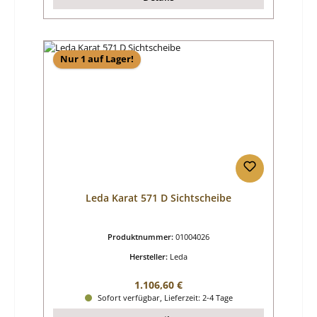
Nur 1 auf Lager!
Leda Karat 571 D Sichtscheibe
Produktnummer:
01004026
Hersteller:
Leda
Regulärer Preis:
1.106,60 €
Sofort verfügbar, Lieferzeit: 2-4 Tage