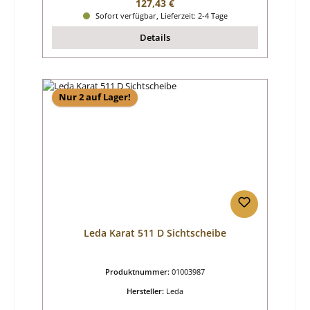
Regulärer Preis:
127,43 €
Sofort verfügbar, Lieferzeit: 2-4 Tage
Details
Nur 2 auf Lager!
Leda Karat 511 D Sichtscheibe
Produktnummer:
01003987
Hersteller:
Leda