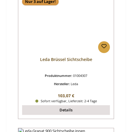
Nur 3 auf Lager!
Leda Brüssel Sichtscheibe
Produktnummer:
01004307
Hersteller:
Leda
Regulärer Preis:
103,07 €
Sofort verfügbar, Lieferzeit: 2-4 Tage
Details