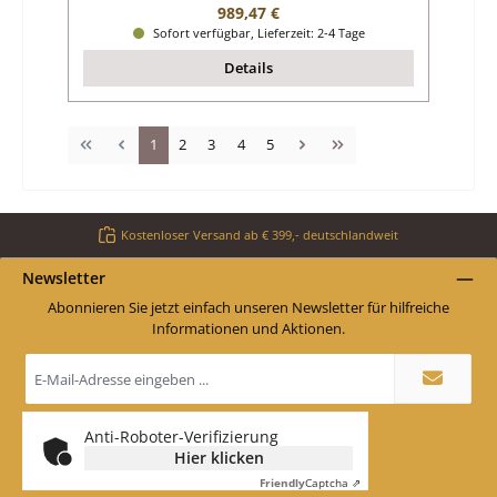
Regulärer Preis:
989,47 €
Sofort verfügbar, Lieferzeit: 2-4 Tage
Details
Seite
Seite
Seite
Seite
Seite
1
2
3
4
5
Kostenloser Versand ab € 399,- deutschlandweit
Newsletter
Abonnieren Sie jetzt einfach unseren Newsletter für hilfreiche
Informationen und Aktionen.
E-
Mail-
Adresse
*
Anti-Roboter-Verifizierung
Hier klicken
Friendly
Captcha ⇗