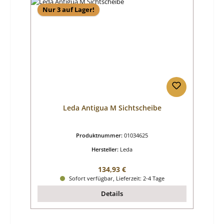
Nur 3 auf Lager!
Leda Antigua M Sichtscheibe
Produktnummer:
01034625
Hersteller:
Leda
Regulärer Preis:
134,93 €
Sofort verfügbar, Lieferzeit: 2-4 Tage
Details