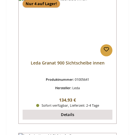
Nur 4 auf Lager!
Leda Granat 900 Sichtscheibe innen
Produktnummer:
01005641
Hersteller:
Leda
Regulärer Preis:
134,93 €
Sofort verfügbar, Lieferzeit: 2-4 Tage
Details