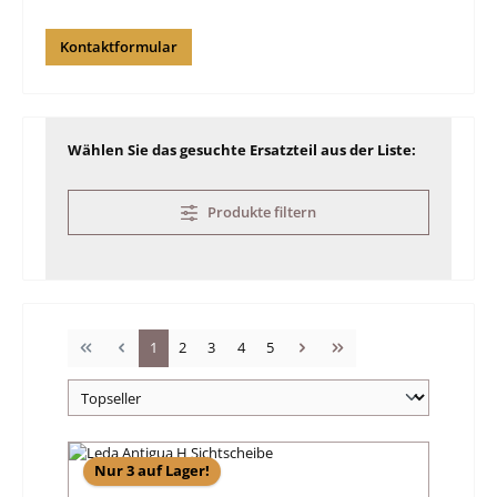
Kontaktformular
Wählen Sie das gesuchte Ersatzteil aus der Liste:
Produkte filtern
Seite
Seite
Seite
Seite
Seite
1
2
3
4
5
Nur 3 auf Lager!