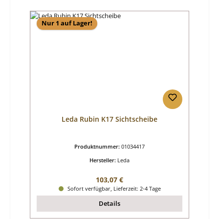
Nur 1 auf Lager!
Leda Rubin K17 Sichtscheibe
Produktnummer:
01034417
Hersteller:
Leda
Regulärer Preis:
103,07 €
Sofort verfügbar, Lieferzeit: 2-4 Tage
Details