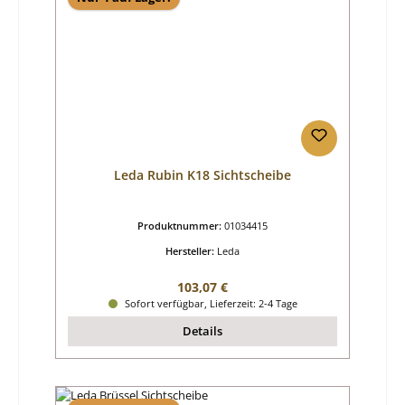
Leda Rubin K18 Sichtscheibe
Produktnummer:
01034415
Hersteller:
Leda
Regulärer Preis:
103,07 €
Sofort verfügbar, Lieferzeit: 2-4 Tage
Details