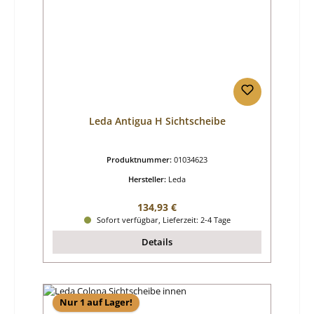
Leda Antigua H Sichtscheibe
Produktnummer:
01034623
Hersteller:
Leda
Regulärer Preis:
134,93 €
Sofort verfügbar, Lieferzeit: 2-4 Tage
Details
Nur 1 auf Lager!