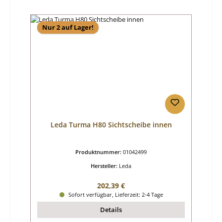
Nur 2 auf Lager!
Leda Turma H80 Sichtscheibe innen
Produktnummer:
01042499
Hersteller:
Leda
Regulärer Preis:
202,39 €
Sofort verfügbar, Lieferzeit: 2-4 Tage
Details