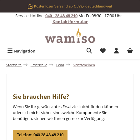
Zum Hauptinhalt springen
Kostenloser Versand ab € 399,- deutschlandweit
Service-Hotline:
040 - 28 48 48 210
Mo-Fr, 08:30 - 17:30 Uhr |
Kontaktformular
Du hast 0 Produkt
Navigation
Startseite
Ersatzteile
Leda
Sichtscheiben
Sie brauchen Hilfe?
Wenn Sie Ihr gewünschtes Ersatzteil nicht finden können
oder sich nicht sicher sind, welche Komponente Sie
benötigen, stehen wir Ihnen gerne zur Verfügung:
Telefon: 040 28 48 48 210