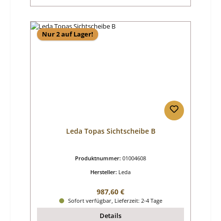
Nur 2 auf Lager!
Leda Topas Sichtscheibe B
Produktnummer:
01004608
Hersteller:
Leda
Regulärer Preis:
987,60 €
Sofort verfügbar, Lieferzeit: 2-4 Tage
Details