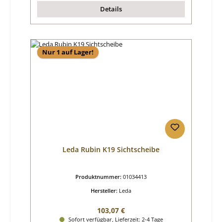
Details
Nur 1 auf Lager!
Leda Rubin K19 Sichtscheibe
Produktnummer:
01034413
Hersteller:
Leda
Regulärer Preis:
103,07 €
Sofort verfügbar, Lieferzeit: 2-4 Tage