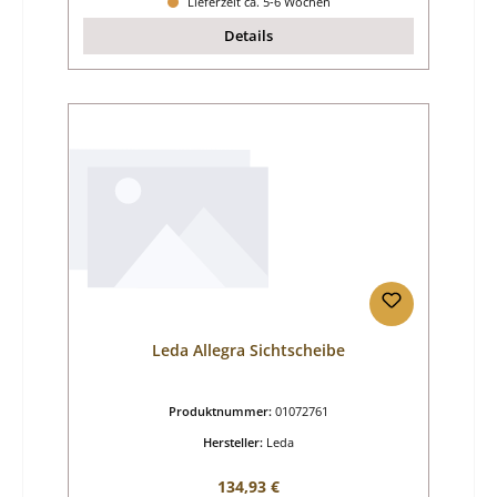
Lieferzeit ca. 5-6 Wochen
Details
Leda Allegra Sichtscheibe
Produktnummer:
01072761
Hersteller:
Leda
Regulärer Preis:
134,93 €