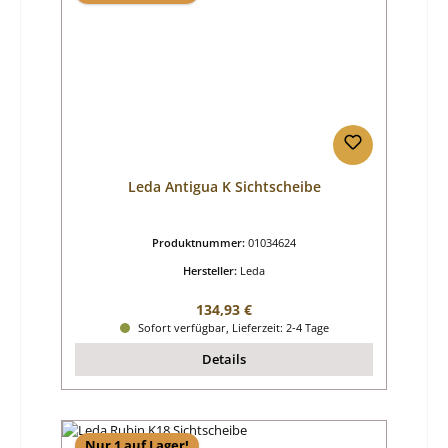
Leda Antigua K Sichtscheibe
Produktnummer:
01034624
Hersteller:
Leda
Regulärer Preis:
134,93 €
Sofort verfügbar, Lieferzeit: 2-4 Tage
Details
Nur 1 auf Lager!