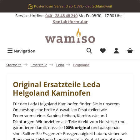
Zum Hauptinhalt springen
Kostenloser Versand ab € 399,- deutschlandweit
Service-Hotline:
040 - 28 48 48 210
Mo-Fr, 08:30 - 17:30 Uhr |
Kontaktformular
Du hast 0 Produkt
Navigation
Startseite
Ersatzteile
Leda
Helgoland
Original Ersatzteile Leda
Helgoland Kaminofen
Für den Leda Helgoland Kaminofen finden Sie in unserem
Onlineshop eine breite Auswahl an Ersatzteilen wie
Feuerraumsteine, Kaminscheiben, Kaminroste und
Dichtungen. Wir beziehen alle Teile direkt vom Hersteller und
garantieren damit, dass sie
100% original
und passgenau
sind. Sollten Sie Fragen zur Passgenauigkeit haben, stehen wir
Ihnen gerne telefonisch oder über das Kontaktformular zur