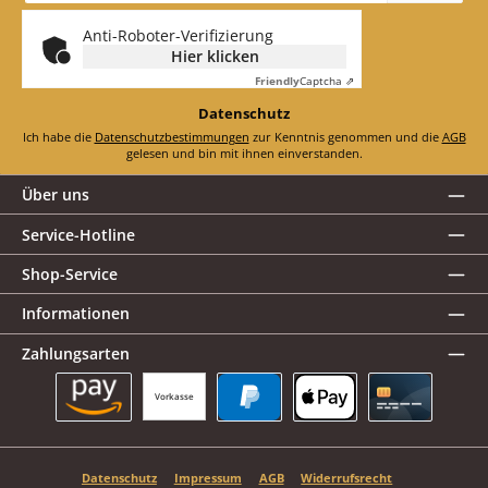
*
Anti-Roboter-Verifizierung
Hier klicken
Friendly
Captcha ⇗
Datenschutz
Ich habe die
Datenschutzbestimmungen
zur Kenntnis genommen und die
AGB
gelesen und bin mit ihnen einverstanden.
Über uns
Service-Hotline
Shop-Service
Informationen
Zahlungsarten
Vorkasse
Amazon Pay
PayPal
Apple Pay
Kreditkarte
Datenschutz
Impressum
AGB
Widerrufsrecht