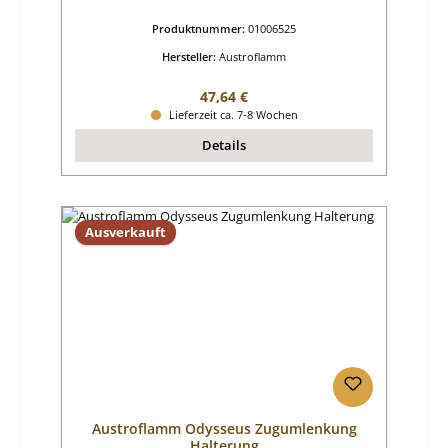
Produktnummer:
01006525
Hersteller:
Austroflamm
Regulärer Preis:
47,64 €
Lieferzeit ca. 7-8 Wochen
Details
Ausverkauft
Austroflamm Odysseus Zugumlenkung
Halterung