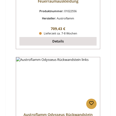
Feuerraumauskleidung
Produktnummer:
01022556
Hersteller:
Austroflamm
Regulärer Preis:
709,43 €
Lieferzeit ca. 7-8 Wochen
Details
Austroflamm Odysseus Rückwandstein