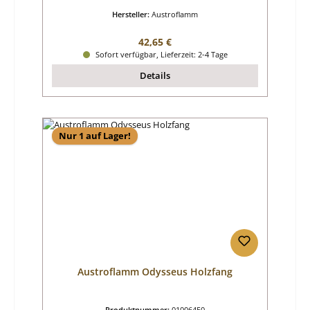
Hersteller:
Austroflamm
Regulärer Preis:
42,65 €
Sofort verfügbar, Lieferzeit: 2-4 Tage
Details
Nur 1 auf Lager!
Austroflamm Odysseus Holzfang
Produktnummer:
01006450