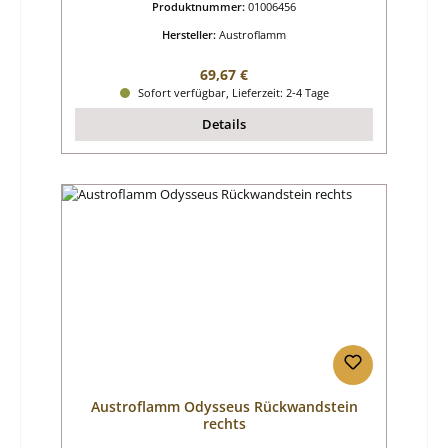
Produktnummer:
01006456
Hersteller:
Austroflamm
Regulärer Preis:
69,67 €
Sofort verfügbar, Lieferzeit: 2-4 Tage
Details
Austroflamm Odysseus Rückwandstein
rechts