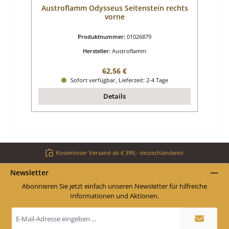
Austroflamm Odysseus Seitenstein rechts
vorne
Produktnummer:
01026879
Hersteller:
Austroflamm
Regulärer Preis:
62,56 €
Sofort verfügbar, Lieferzeit: 2-4 Tage
Details
Kostenloser Versand ab € 399,- deutschlandweit
Newsletter
Abonnieren Sie jetzt einfach unseren Newsletter für hilfreiche
Informationen und Aktionen.
E-
Mail-
Adresse