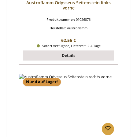
Austroflamm Odysseus Seitenstein links
vorne
Produktnummer:
01026876
Hersteller:
Austroflamm
Regulärer Preis:
62,56 €
Sofort verfügbar, Lieferzeit: 2-4 Tage
Details
Nur 4 auf Lager!