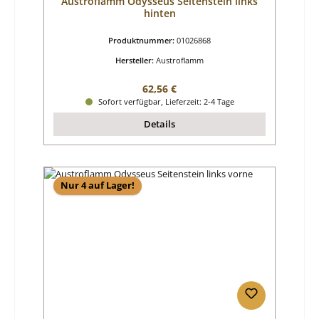
Austroflamm Odysseus Seitenstein links
hinten
Produktnummer:
01026868
Hersteller:
Austroflamm
Regulärer Preis:
62,56 €
Sofort verfügbar, Lieferzeit: 2-4 Tage
Details
Nur 4 auf Lager!