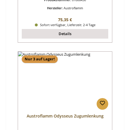
Hersteller:
Austroflamm
Regulärer Preis:
75,35 €
Sofort verfügbar, Lieferzeit: 2-4 Tage
Details
Nur 3 auf Lager!
Austroflamm Odysseus Zugumlenkung