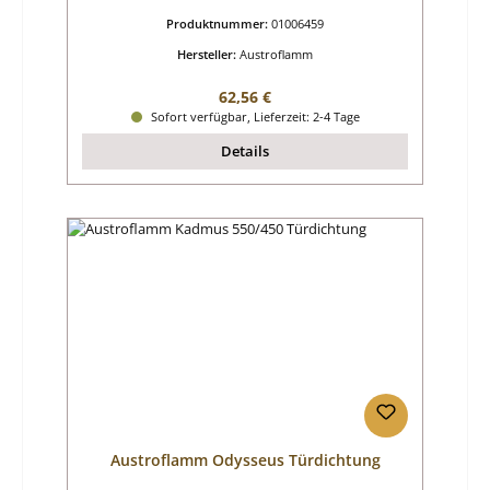
Produktnummer:
01006459
Hersteller:
Austroflamm
Regulärer Preis:
62,56 €
Sofort verfügbar, Lieferzeit: 2-4 Tage
Details
Austroflamm Odysseus Türdichtung