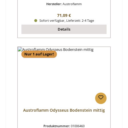
Hersteller:
Austroflamm
Regulärer Preis:
71,09 €
Sofort verfügbar, Lieferzeit: 2-4 Tage
Details
Nur 1 auf Lager!
Austroflamm Odysseus Bodenstein mittig
Produktnummer:
01006460