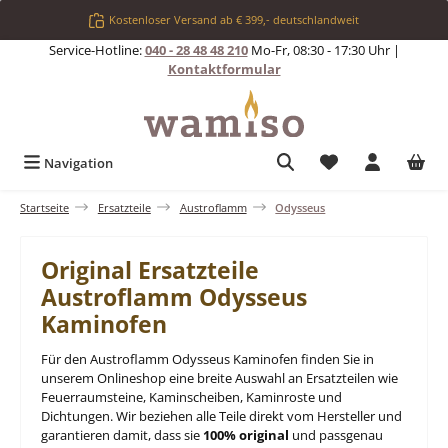
Zum Hauptinhalt springen
Kostenloser Versand ab € 399,- deutschlandweit
Service-Hotline:
040 - 28 48 48 210
Mo-Fr, 08:30 - 17:30 Uhr |
Kontaktformular
Du hast 0 Produkt
Navigation
Startseite
Ersatzteile
Austroflamm
Odysseus
Original Ersatzteile
Austroflamm Odysseus
Kaminofen
Für den Austroflamm Odysseus Kaminofen finden Sie in
unserem Onlineshop eine breite Auswahl an Ersatzteilen wie
Feuerraumsteine, Kaminscheiben, Kaminroste und
Dichtungen. Wir beziehen alle Teile direkt vom Hersteller und
garantieren damit, dass sie
100% original
und passgenau