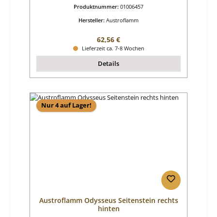
Produktnummer:
01006457
Hersteller:
Austroflamm
Regulärer Preis:
62,56 €
Lieferzeit ca. 7-8 Wochen
Details
Nur 4 auf Lager!
Austroflamm Odysseus Seitenstein rechts
hinten