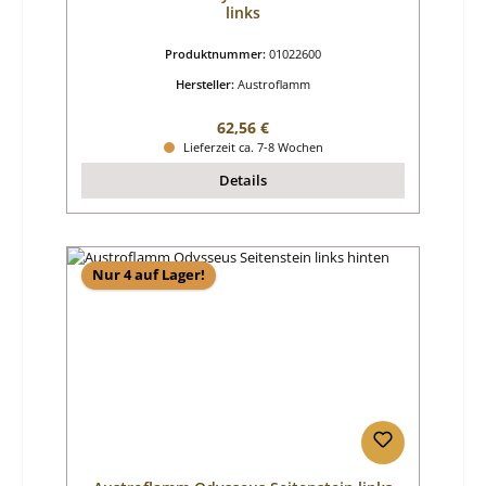
links
Produktnummer:
01022600
Hersteller:
Austroflamm
Regulärer Preis:
62,56 €
Lieferzeit ca. 7-8 Wochen
Details
Nur 4 auf Lager!