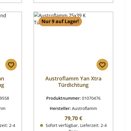
Nur 9 auf Lager!
an
Austroflamm Yan Xtra
ng
Türdichtung
9558
Produktnummer:
01070476
amm
Hersteller:
Austroflamm
reis:
Regulärer Preis:
79,70 €
zeit: 2-4
Sofort verfügbar, Lieferzeit: 2-4