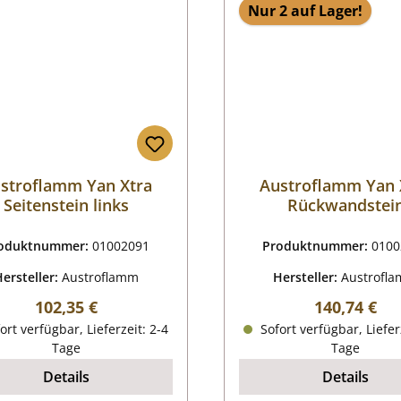
Nur 2 auf Lager!
stroflamm Yan Xtra
Austroflamm Yan 
Seitenstein links
Rückwandstei
oduktnummer:
01002091
Produktnummer:
0100
Hersteller:
Austroflamm
Hersteller:
Austrofl
Regulärer Preis:
Regulärer P
102,35 €
140,74 €
ort verfügbar, Lieferzeit: 2-4
Sofort verfügbar, Liefer
Tage
Tage
Details
Details