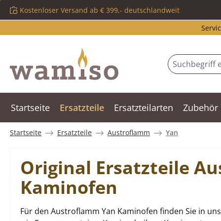
Kostenloser Versand ab € 399,- deutschlandweit
m Hauptinhalt springen
Zur Suche springen
Zur Hauptnavigation springen
Servic
Startseite
Ersatzteile
Ersatzteilarten
Zubehör
Startseite
Ersatzteile
Austroflamm
Yan
Original Ersatzteile 
Kaminofen
Für den Austroflamm Yan Kaminofen finden Sie in uns