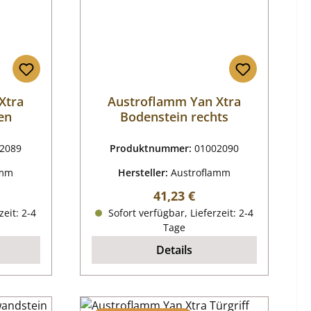
Xtra
Austroflamm Yan Xtra
en
Bodenstein rechts
2089
Produktnummer:
01002090
amm
Hersteller:
Austroflamm
reis:
Regulärer Preis:
41,23 €
zeit: 2-4
Sofort verfügbar, Lieferzeit: 2-4
Tage
Details