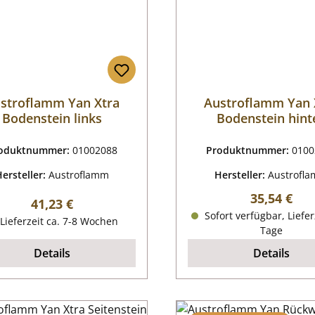
stroflamm Yan Xtra
Austroflamm Yan 
Bodenstein links
Bodenstein hint
oduktnummer:
01002088
Produktnummer:
0100
Hersteller:
Austroflamm
Hersteller:
Austrofl
Regulärer P
35,54 €
Regulärer Preis:
41,23 €
Sofort verfügbar, Liefer
Lieferzeit ca. 7-8 Wochen
Tage
Details
Details