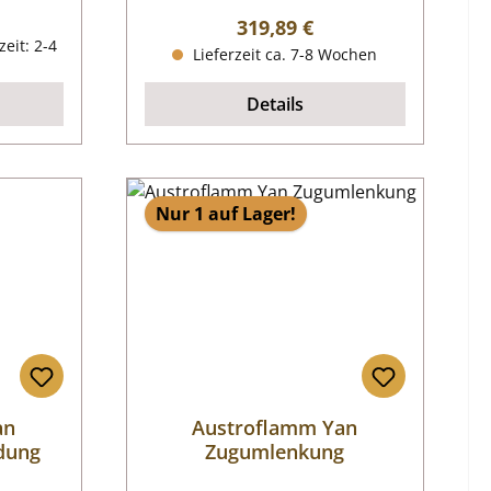
reis:
Regulärer Preis:
319,89 €
zeit: 2-4
Lieferzeit ca. 7-8 Wochen
Details
Nur 1 auf Lager!
an
Austroflamm Yan
dung
Zugumlenkung