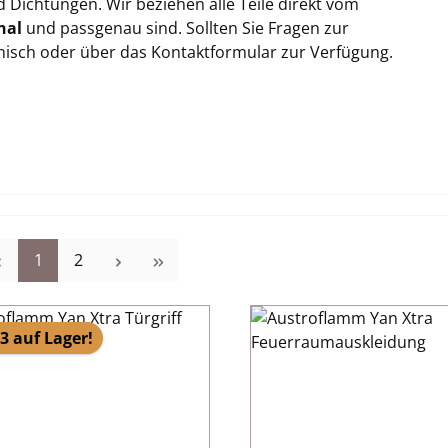
Dichtungen. Wir beziehen alle Teile direkt vom
nal
und passgenau sind. Sollten Sie Fragen zur
onisch oder über das Kontaktformular zur Verfügung.
Seite
Seite
1
2
3 auf Lager!