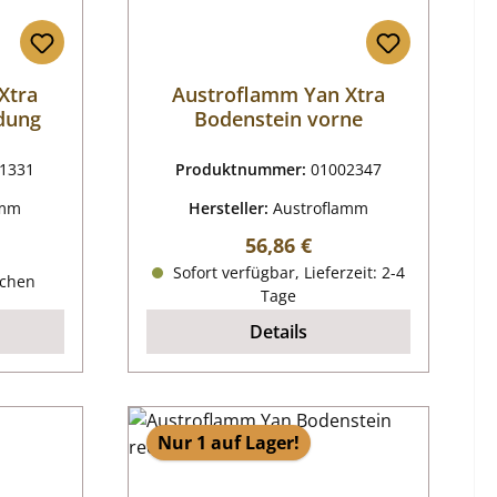
Xtra
Austroflamm Yan Xtra
dung
Bodenstein vorne
1331
Produktnummer:
01002347
amm
Hersteller:
Austroflamm
Regulärer Preis:
56,86 €
reis:
Sofort verfügbar, Lieferzeit: 2-4
ochen
Tage
Details
Nur 1 auf Lager!