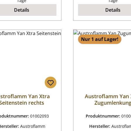
Tage
Tage
Details
Details
Nur 1 auf Lager!
stroflamm Yan Xtra
Austroflamm Yan 
Seitenstein rechts
Zugumlenkun
oduktnummer:
01002093
Produktnummer:
0100
Hersteller:
Austroflamm
Hersteller:
Austrofl