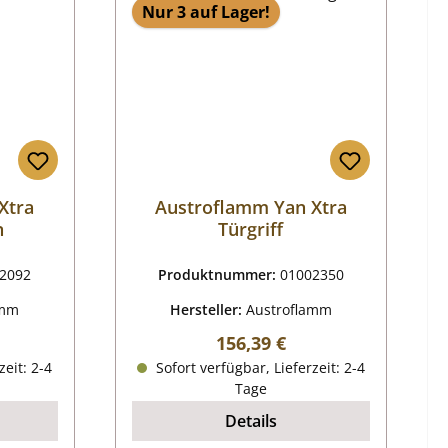
Nur 3 auf Lager!
Xtra
Austroflamm Yan Xtra
n
Türgriff
2092
Produktnummer:
01002350
amm
Hersteller:
Austroflamm
reis:
Regulärer Preis:
156,39 €
zeit: 2-4
Sofort verfügbar, Lieferzeit: 2-4
Tage
Details