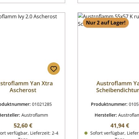
Nur 2 auf Lager!
stroflamm Yan Xtra
Austroflamm Y
Ascherost
Scheibendichtu
oduktnummer:
01021285
Produktnummer:
0105
Hersteller:
Austroflamm
Hersteller:
Austrofl
Regulärer Preis:
Regulärer P
52,60 €
41,94 €
ort verfügbar, Lieferzeit: 2-4
Sofort verfügbar, Liefer