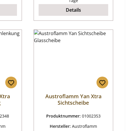
Tage
Details
Xtra
Austroflamm Yan Xtra
g
Sichtscheibe
2348
Produktnummer:
01002353
amm
Hersteller:
Austroflamm