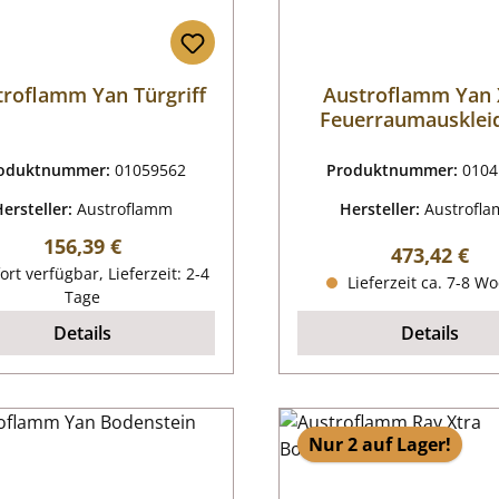
troflamm Yan Türgriff
Austroflamm Yan 
Feuerraumausklei
oduktnummer:
01059562
Produktnummer:
0104
Hersteller:
Austroflamm
Hersteller:
Austrofl
Regulärer Preis:
156,39 €
Regulärer P
473,42 €
ort verfügbar, Lieferzeit: 2-4
Lieferzeit ca. 7-8 W
Tage
Details
Details
Nur 2 auf Lager!