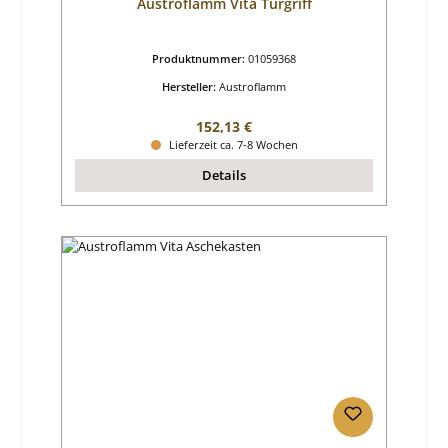
Austroflamm Vita Türgriff
Produktnummer:
01059368
Hersteller:
Austroflamm
Regulärer Preis:
152,13 €
Lieferzeit ca. 7-8 Wochen
Details