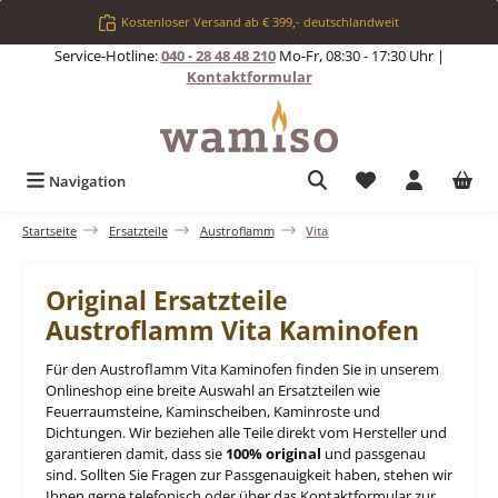
Zum Hauptinhalt springen
Kostenloser Versand ab € 399,- deutschlandweit
Service-Hotline:
040 - 28 48 48 210
Mo-Fr, 08:30 - 17:30 Uhr |
Kontaktformular
Du hast 0 Produkt
Navigation
Startseite
Ersatzteile
Austroflamm
Vita
Original Ersatzteile
Austroflamm Vita Kaminofen
Für den Austroflamm Vita Kaminofen finden Sie in unserem
Onlineshop eine breite Auswahl an Ersatzteilen wie
Feuerraumsteine, Kaminscheiben, Kaminroste und
Dichtungen. Wir beziehen alle Teile direkt vom Hersteller und
garantieren damit, dass sie
100% original
und passgenau
sind. Sollten Sie Fragen zur Passgenauigkeit haben, stehen wir
Ihnen gerne telefonisch oder über das Kontaktformular zur