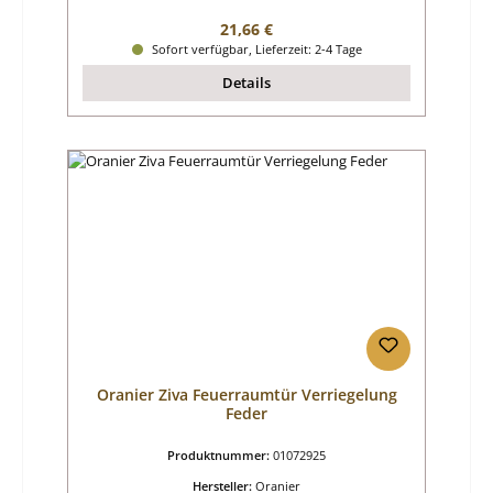
Regulärer Preis:
21,66 €
Sofort verfügbar, Lieferzeit: 2-4 Tage
Details
Oranier Ziva Feuerraumtür Verriegelung
Feder
Produktnummer:
01072925
Hersteller:
Oranier