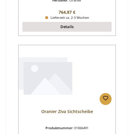
Hersteller:
Oranier
Regulärer Preis:
764,87 €
Lieferzeit ca. 2-3 Wochen
Details
Oranier Ziva Sichtscheibe
Produktnummer:
01066491