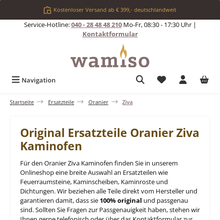
Zum Hauptinhalt springen
Kostenloser Versand ab € 399,- deutschlandweit
Service-Hotline:
040 - 28 48 48 210
Mo-Fr, 08:30 - 17:30 Uhr |
Kontaktformular
Du hast 0 Produkt
Navigation
Startseite
Ersatzteile
Oranier
Ziva
Original Ersatzteile Oranier Ziva
Kaminofen
Für den Oranier Ziva Kaminofen finden Sie in unserem
Onlineshop eine breite Auswahl an Ersatzteilen wie
Feuerraumsteine, Kaminscheiben, Kaminroste und
Dichtungen. Wir beziehen alle Teile direkt vom Hersteller und
garantieren damit, dass sie
100% original
und passgenau
sind. Sollten Sie Fragen zur Passgenauigkeit haben, stehen wir
Ihnen gerne telefonisch oder über das Kontaktformular zur