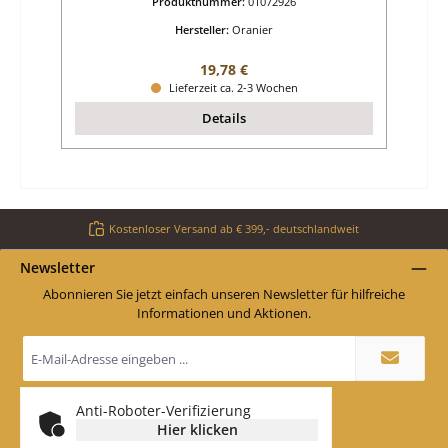
Produktnummer:
01072926
Hersteller:
Oranier
Regulärer Preis:
19,78 €
Lieferzeit ca. 2-3 Wochen
Details
Kostenloser Versand ab € 399,- deutschlandweit
Newsletter
Abonnieren Sie jetzt einfach unseren Newsletter für hilfreiche
Informationen und Aktionen.
E-
Mail-
Adresse
*
Anti-Roboter-Verifizierung
Hier klicken