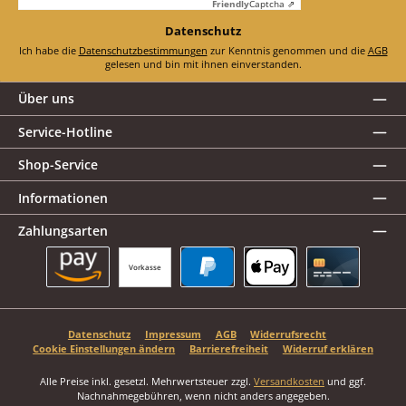
Friendly
Captcha ⇗
Datenschutz
Ich habe die
Datenschutzbestimmungen
zur Kenntnis genommen und die
AGB
gelesen und bin mit ihnen einverstanden.
Über uns
Service-Hotline
Shop-Service
Informationen
Zahlungsarten
Vorkasse
Amazon Pay
PayPal
Apple Pay
Kreditkarte
Datenschutz
Impressum
AGB
Widerrufsrecht
Cookie Einstellungen ändern
Barrierefreiheit
Widerruf erklären
Alle Preise inkl. gesetzl. Mehrwertsteuer zzgl.
Versandkosten
und ggf.
Nachnahmegebühren, wenn nicht anders angegeben.