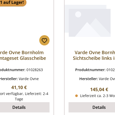
1 auf Lager!
rde Ovne Bornholm
Varde Ovne Born
tageset Glasscheibe
Sichtscheibe links 
oduktnummer:
01028263
Produktnummer:
0102
Hersteller:
Varde Ovne
Hersteller:
Varde Ov
Regulärer Preis:
41,10 €
Regulärer P
145,04 €
ort verfügbar, Lieferzeit: 2-4
Lieferzeit ca. 2-3 W
Tage
Details
Details