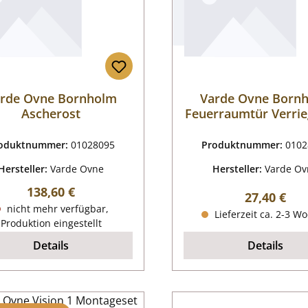
rde Ovne Bornholm
Varde Ovne Born
Ascherost
Feuerraumtür Verrie
Feder
oduktnummer:
01028095
Produktnummer:
0102
Hersteller:
Varde Ovne
Hersteller:
Varde Ov
Regulärer Preis:
138,60 €
Regulärer P
27,40 €
nicht mehr verfügbar,
Lieferzeit ca. 2-3 W
Produktion eingestellt
Details
Details