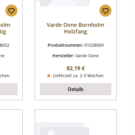
holm
Varde Ovne Bornholm
tig
Holzfang
8052
Produktnummer:
01028069
ne
Hersteller:
Varde Ovne
reis:
Regulärer Preis:
82,19 €
ochen
Lieferzeit ca. 2-3 Wochen
Details