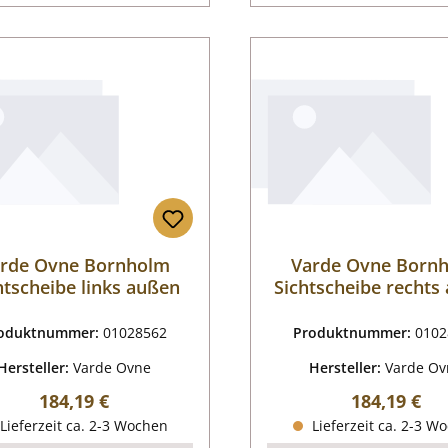
rde Ovne Bornholm
Varde Ovne Born
htscheibe links außen
Sichtscheibe rechts
oduktnummer:
01028562
Produktnummer:
0102
Hersteller:
Varde Ovne
Hersteller:
Varde Ov
Regulärer Preis:
Regulärer P
184,19 €
184,19 €
Lieferzeit ca. 2-3 Wochen
Lieferzeit ca. 2-3 W