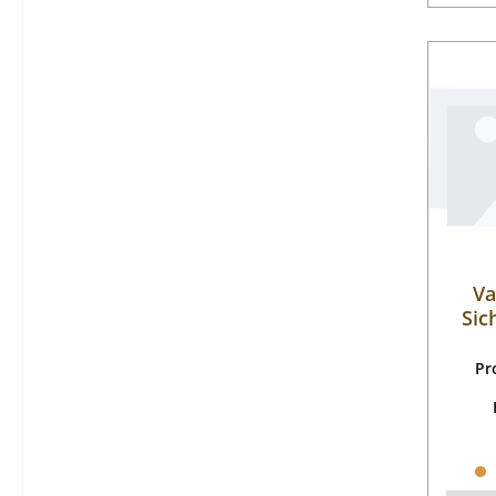
Va
Sic
Pr