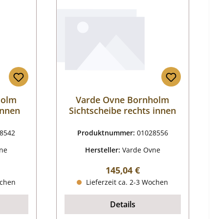
holm
Varde Ovne Bornholm
innen
Sichtscheibe rechts innen
8542
Produktnummer:
01028556
ne
Hersteller:
Varde Ovne
reis:
Regulärer Preis:
145,04 €
ochen
Lieferzeit ca. 2-3 Wochen
Details