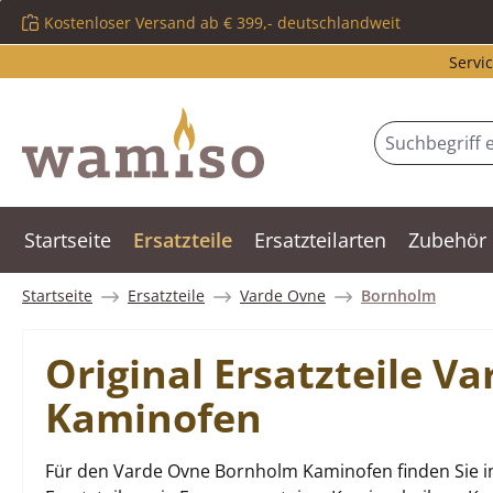
Kostenloser Versand ab € 399,- deutschlandweit
m Hauptinhalt springen
Zur Suche springen
Zur Hauptnavigation springen
Servic
Startseite
Ersatzteile
Ersatzteilarten
Zubehör
Startseite
Ersatzteile
Varde Ovne
Bornholm
Original Ersatzteile 
Kaminofen
Für den Varde Ovne Bornholm Kaminofen finden Sie i