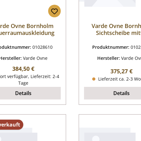
rde Ovne Bornholm
Varde Ovne Born
uerraumauskleidung
Sichtscheibe mit
oduktnummer:
01028610
Produktnummer:
0102
Hersteller:
Varde Ovne
Hersteller:
Varde Ov
Regulärer Preis:
384,50 €
Regulärer P
375,27 €
ort verfügbar, Lieferzeit: 2-4
Lieferzeit ca. 2-3 W
Tage
Details
Details
verkauft