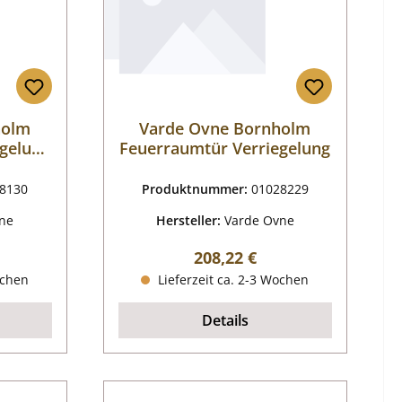
holm
Varde Ovne Bornholm
gelung
Feuerraumtür Verriegelung
8130
Produktnummer:
01028229
ne
Hersteller:
Varde Ovne
reis:
Regulärer Preis:
208,22 €
ochen
Lieferzeit ca. 2-3 Wochen
Details