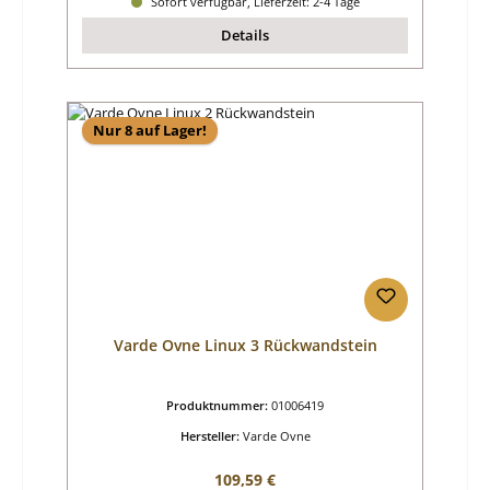
Sofort verfügbar, Lieferzeit: 2-4 Tage
Details
Nur 8 auf Lager!
Varde Ovne Linux 3 Rückwandstein
Produktnummer:
01006419
Hersteller:
Varde Ovne
Regulärer Preis:
109,59 €