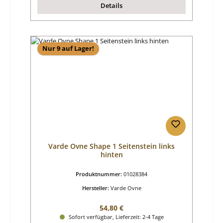
Details
Nur 9 auf Lager!
Varde Ovne Shape 1 Seitenstein links
hinten
Produktnummer:
01028384
Hersteller:
Varde Ovne
Regulärer Preis:
54,80 €
Sofort verfügbar, Lieferzeit: 2-4 Tage