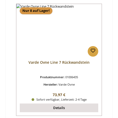
Nur 8 auf Lager!
Varde Ovne Line 7 Rückwandstein
Produktnummer:
01006435
Hersteller:
Varde Ovne
Regulärer Preis:
73,97 €
Sofort verfügbar, Lieferzeit: 2-4 Tage
Details