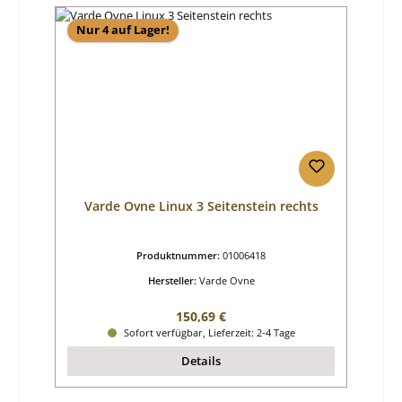
Nur 4 auf Lager!
Varde Ovne Linux 3 Seitenstein rechts
Produktnummer:
01006418
Hersteller:
Varde Ovne
Regulärer Preis:
150,69 €
Sofort verfügbar, Lieferzeit: 2-4 Tage
Details