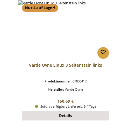
Nur 4 auf Lager!
Varde Ovne Linux 3 Seitenstein links
Produktnummer:
01006417
Hersteller:
Varde Ovne
Regulärer Preis:
150,69 €
Sofort verfügbar, Lieferzeit: 2-4 Tage
Details