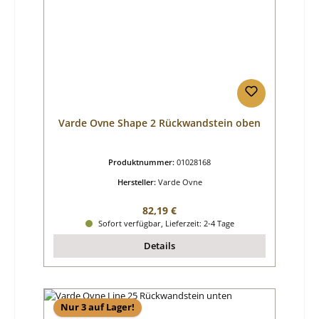
Varde Ovne Shape 2 Rückwandstein oben
Produktnummer:
01028168
Hersteller:
Varde Ovne
Regulärer Preis:
82,19 €
Sofort verfügbar, Lieferzeit: 2-4 Tage
Details
Nur 3 auf Lager!