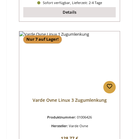
Sofort verfügbar, Lieferzeit: 2-4 Tage
Details
Nur 7 auf Lager!
Varde Ovne Linux 3 Zugumlenkung
Produktnummer:
01006426
Hersteller:
Varde Ovne
Regulärer Preis:
128,77 €