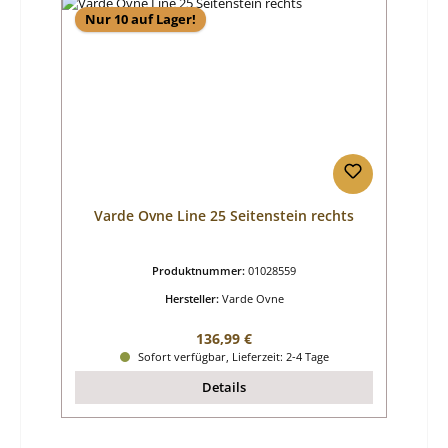
Nur 10 auf Lager!
Varde Ovne Line 25 Seitenstein rechts
Produktnummer:
01028559
Hersteller:
Varde Ovne
Regulärer Preis:
136,99 €
Sofort verfügbar, Lieferzeit: 2-4 Tage
Details