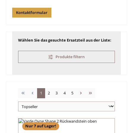
Kontaktformular
Wählen Sie das gesuchte Ersatzteil aus der Liste:
Produkte filtern
Seite
Seite
Seite
Seite
Seite
1
2
3
4
5
Nur 7 auf Lager!