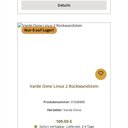
Details
Nur 8 auf Lager!
Varde Ovne Linux 2 Rückwandstein
Produktnummer:
01028408
Hersteller:
Varde Ovne
Regulärer Preis:
109,59 €
Sofort verfügbar, Lieferzeit: 2-4 Tage