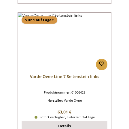
Nur 1 auf Lager!
Varde Ovne Line 7 Seitenstein links
Produktnummer:
01006428
Hersteller:
Varde Ovne
Regulärer Preis:
63,01 €
Sofort verfügbar, Lieferzeit: 2-4 Tage
Details