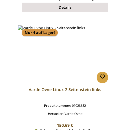
Details
Nur 4 auf Lager!
Varde Ovne Linux 2 Seitenstein links
Produktnummer:
01028652
Hersteller:
Varde Ovne
Regulärer Preis:
150,69 €