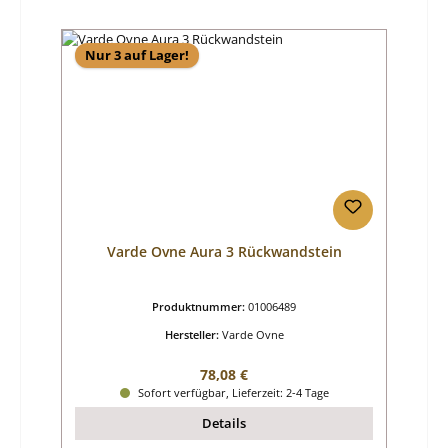
Nur 3 auf Lager!
Varde Ovne Aura 3 Rückwandstein
Produktnummer:
01006489
Hersteller:
Varde Ovne
Regulärer Preis:
78,08 €
Sofort verfügbar, Lieferzeit: 2-4 Tage
Details