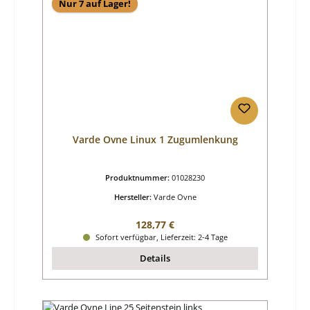
Nur 7 auf Lager!
Varde Ovne Linux 1 Zugumlenkung
Produktnummer:
01028230
Hersteller:
Varde Ovne
Regulärer Preis:
128,77 €
Sofort verfügbar, Lieferzeit: 2-4 Tage
Details