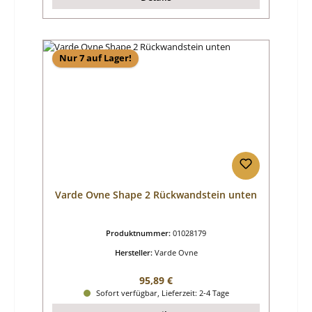
Nur 7 auf Lager!
Varde Ovne Shape 2 Rückwandstein unten
Produktnummer:
01028179
Hersteller:
Varde Ovne
Regulärer Preis:
95,89 €
Sofort verfügbar, Lieferzeit: 2-4 Tage