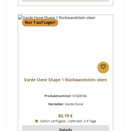
Nur 7 auf Lager!
Varde Ovne Shape 1 Rückwandstein oben
Produktnummer:
01028166
Hersteller:
Varde Ovne
Regulärer Preis:
82,19 €
Sofort verfügbar, Lieferzeit: 2-4 Tage
Details