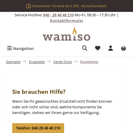
Zum Hauptinhalt springen
Kostenloser Versand ab € 399,- deutschlandweit
Service-Hotline:
040 - 28 48 48 210
Mo-Fr, 08:30 - 17:30 Uhr |
Kontaktformular
Du hast 0 Produkt
Navigation
Startseite
Ersatzteile
Varde Ovne
Einzelsteine
Sie brauchen Hilfe?
Wenn Sie Ihr gewünschtes Ersatzteil nicht finden können
oder sich nicht sicher sind, welche Komponente Sie
benötigen, stehen wir Ihnen gerne zur Verfügung:
Telefon: 040 28 48 48 210