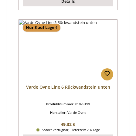
Details
Nur 3 auf Lager!
Varde Ovne Line 6 Rückwandstein unten
Produktnummer:
01028199
Hersteller:
Varde Ovne
Regulärer Preis:
49,32 €
Sofort verfügbar, Lieferzeit: 2-4 Tage