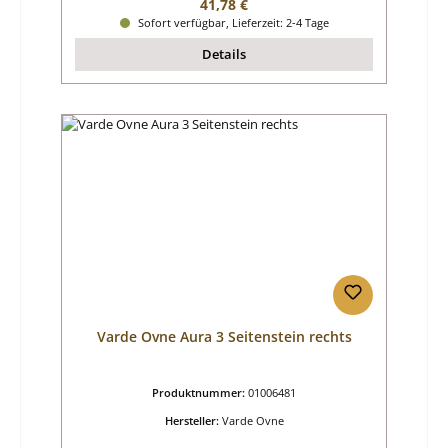
Regulärer Preis:
41,78 €
Sofort verfügbar, Lieferzeit: 2-4 Tage
Details
Varde Ovne Aura 3 Seitenstein rechts
Produktnummer:
01006481
Hersteller:
Varde Ovne