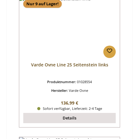
Nur 9 auf Lager!
Varde Ovne Line 25 Seitenstein links
Produktnummer:
01028554
Hersteller:
Varde Ovne
Regulärer Preis:
136,99 €
Sofort verfügbar, Lieferzeit: 2-4 Tage
Details