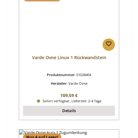
Varde Ovne Linux 1 Rückwandstein
Produktnummer:
01028404
Hersteller:
Varde Ovne
Regulärer Preis:
109,59 €
Sofort verfügbar, Lieferzeit: 2-4 Tage
Details
Nur 4 auf Lager!