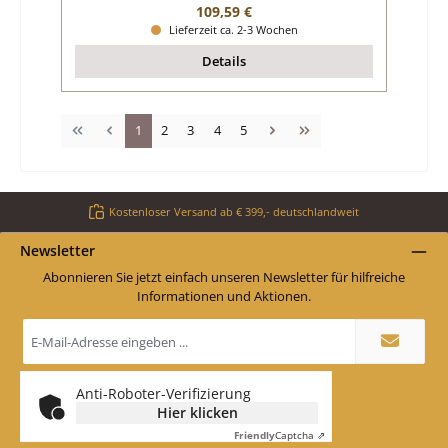
Regulärer Preis:
109,59 €
Lieferzeit ca. 2-3 Wochen
Details
Seite
Seite
Seite
Seite
Seite
1
2
3
4
5
Kostenloser Versand ab € 399,- deutschlandweit
Newsletter
Abonnieren Sie jetzt einfach unseren Newsletter für hilfreiche
Informationen und Aktionen.
E-
Mail-
Adresse
*
Anti-Roboter-Verifizierung
Hier klicken
Friendly
Captcha ⇗