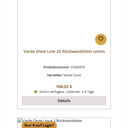
Varde Ovne Line 25 Rückwandstein unten
Produktnummer:
01028379
Hersteller:
Varde Ovne
Regulärer Preis:
104,52 €
Sofort verfügbar, Lieferzeit: 2-4 Tage
Details
Nur 8 auf Lager!