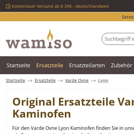
Kostenloser Versand ab € 399,- deutschlandweit
m Hauptinhalt springen
Zur Suche springen
Zur Hauptnavigation springen
Servic
Startseite
Ersatzteile
Ersatzteilarten
Zubehör
Startseite
Ersatzteile
Varde Ovne
Lyon
Original Ersatzteile V
Kaminofen
Für den Varde Ovne Lyon Kaminofen finden Sie in uns