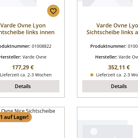
Varde Ovne Lyon
Varde Ovne Ly
htscheibe links innen
Sichtscheibe links
oduktnummer:
01008822
Produktnummer:
0100
Hersteller:
Varde Ovne
Hersteller:
Varde Ov
Regulärer Preis:
Regulärer P
177,29 €
352,11 €
Lieferzeit ca. 2-3 Wochen
Lieferzeit ca. 2-3 W
Details
Details
1 auf Lager!