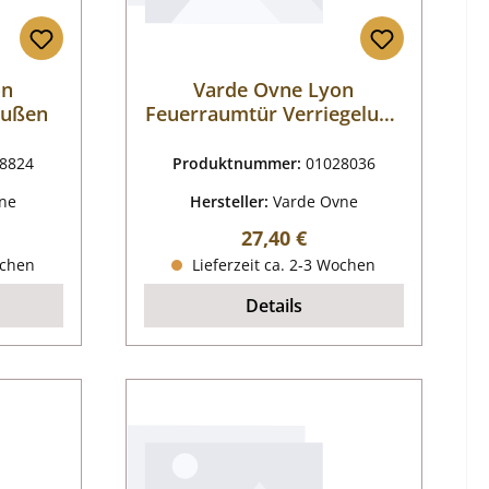
on
Varde Ovne Lyon
 außen
Feuerraumtür Verriegelung
Feder
8824
Produktnummer:
01028036
ne
Hersteller:
Varde Ovne
reis:
Regulärer Preis:
27,40 €
ochen
Lieferzeit ca. 2-3 Wochen
Details