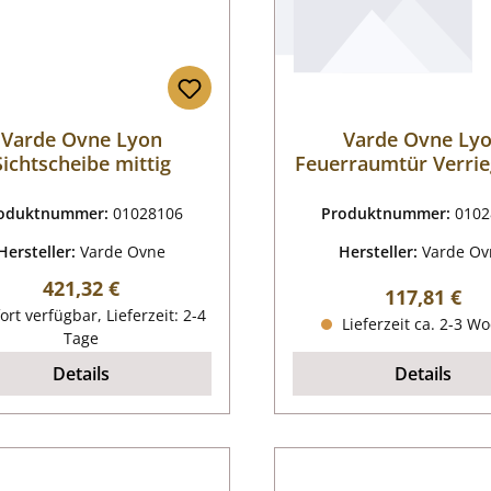
Varde Ovne Lyon
Varde Ovne Ly
Sichtscheibe mittig
Feuerraumtür Verrie
oduktnummer:
01028106
Produktnummer:
0102
Hersteller:
Varde Ovne
Hersteller:
Varde Ov
Regulärer Preis:
421,32 €
Regulärer P
117,81 €
ort verfügbar, Lieferzeit: 2-4
Lieferzeit ca. 2-3 W
Tage
Details
Details