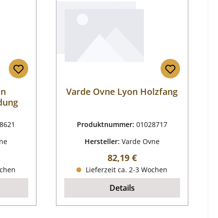
on
Varde Ovne Lyon Holzfang
dung
8621
Produktnummer:
01028717
ne
Hersteller:
Varde Ovne
reis:
Regulärer Preis:
82,19 €
ochen
Lieferzeit ca. 2-3 Wochen
Details