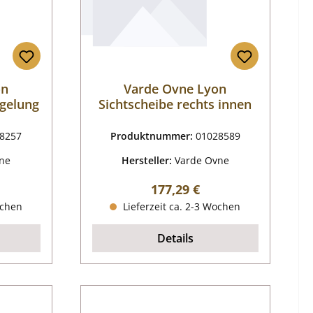
on
Varde Ovne Lyon
gelung
Sichtscheibe rechts innen
8257
Produktnummer:
01028589
ne
Hersteller:
Varde Ovne
reis:
Regulärer Preis:
177,29 €
ochen
Lieferzeit ca. 2-3 Wochen
Details