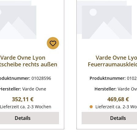
Varde Ovne Lyon
Varde Ovne Ly
tscheibe rechts außen
Feuerraumausklei
oduktnummer:
01028596
Produktnummer:
0102
Hersteller:
Varde Ovne
Hersteller:
Varde Ov
Regulärer Preis:
Regulärer P
352,11 €
469,68 €
Lieferzeit ca. 2-3 Wochen
Lieferzeit ca. 2-3 W
Details
Details