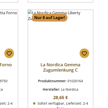
Nur 8 auf Lager!
Forno
La Nordica Gemma
Zugumlenkung C
9750
Produktnummer:
01020164
ca
Hersteller:
La Nordica
reis:
Regulärer Preis:
28,65 €
zeit: 2-4
Sofort verfügbar, Lieferzeit: 2-4