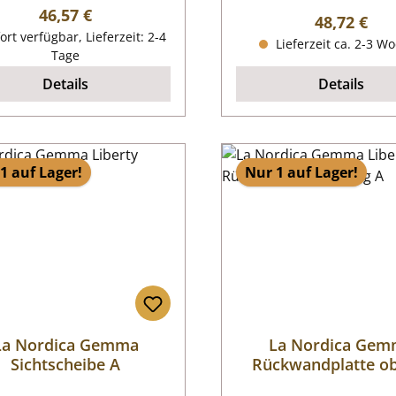
Regulärer Preis:
46,57 €
Regulärer P
48,72 €
ort verfügbar, Lieferzeit: 2-4
Lieferzeit ca. 2-3 W
Tage
Details
Details
1 auf Lager!
Nur 1 auf Lager!
La Nordica Gemma
La Nordica Ge
Sichtscheibe A
Rückwandplatte o