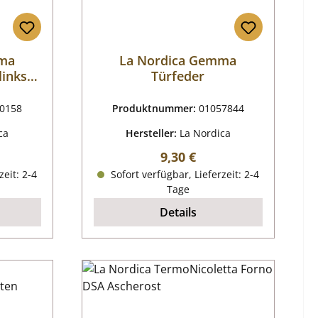
mma
La Nordica Gemma
links
Türfeder
rdeaux
0158
Produktnummer:
01057844
ca
Hersteller:
La Nordica
reis:
Regulärer Preis:
9,30 €
zeit: 2-4
Sofort verfügbar, Lieferzeit: 2-4
Tage
Details