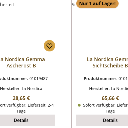
Nur 1 auf Lager!
La Nordica Gemma
La Nordica Ge
Ascherost B
Sichtscheibe 
oduktnummer:
01019487
Produktnummer:
0101
Hersteller:
La Nordica
Hersteller:
La Nordi
Regulärer Preis:
Regulärer P
28,65 €
65,66 €
ort verfügbar, Lieferzeit: 2-4
Sofort verfügbar, Liefer
Tage
Tage
Details
Details