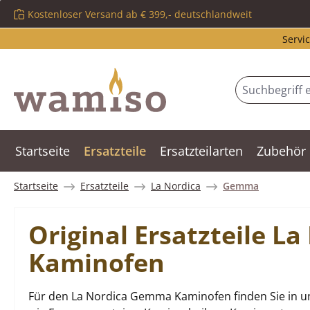
Kostenloser Versand ab € 399,- deutschlandweit
m Hauptinhalt springen
Zur Suche springen
Zur Hauptnavigation springen
Servic
Startseite
Ersatzteile
Ersatzteilarten
Zubehör
Startseite
Ersatzteile
La Nordica
Gemma
Original Ersatzteile 
Kaminofen
Für den La Nordica Gemma Kaminofen finden Sie in un