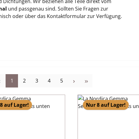
Dichtungen. Wir beziehen alle Teile direkt vom
nal
und passgenau sind. Sollten Sie Fragen zur
onisch oder über das Kontaktformular zur Verfügung.
Seite
Seite
Seite
Seite
Seite
1
2
3
4
5
8 auf Lager!
Nur 8 auf Lager!