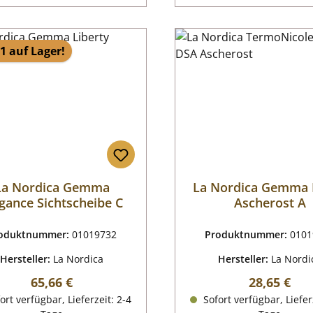
1 auf Lager!
La Nordica Gemma
La Nordica Gemma 
gance Sichtscheibe C
Ascherost A
oduktnummer:
01019732
Produktnummer:
0101
Hersteller:
La Nordica
Hersteller:
La Nordi
Regulärer Preis:
Regulärer P
65,66 €
28,65 €
ort verfügbar, Lieferzeit: 2-4
Sofort verfügbar, Liefer