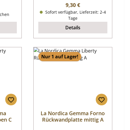
Regulärer Preis:
9,30 €
reis:
Sofort verfügbar, Lieferzeit: 2-4
ochen
Tage
Details
Nur 1 auf Lager!
mma
La Nordica Gemma Forno
ben C
Rückwandplatte mittig A