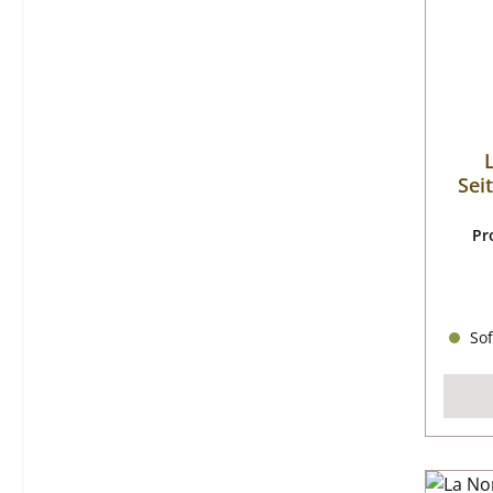
Sei
obe
Pr
Sof