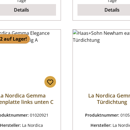
Tage
Tage
Details
Details
2 auf Lager!
La Nordica Gemma
La Nordica Ge
enplatte links unten C
Türdichtung
oduktnummer:
01020921
Produktnummer:
0105
Hersteller:
La Nordica
Hersteller:
La Nordi