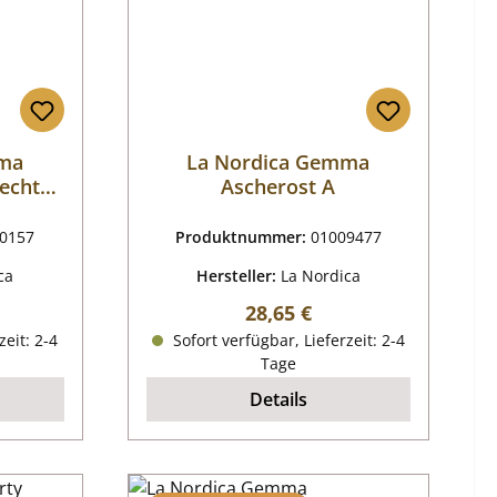
mma
La Nordica Gemma
rechts
Ascherost A
rdeaux
0157
Produktnummer:
01009477
ca
Hersteller:
La Nordica
reis:
Regulärer Preis:
28,65 €
zeit: 2-4
Sofort verfügbar, Lieferzeit: 2-4
Tage
Details