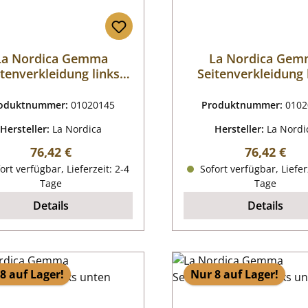
La Nordica Gemma
La Nordica Ge
itenverkleidung links
Seitenverkleidung 
n Elegance Bordeaux
unten Elegance Bo
oduktnummer:
01020145
Produktnummer:
0102
Hersteller:
La Nordica
Hersteller:
La Nordi
Regulärer Preis:
Regulärer P
76,42 €
76,42 €
ort verfügbar, Lieferzeit: 2-4
Sofort verfügbar, Liefer
Tage
Tage
Details
Details
8 auf Lager!
Nur 8 auf Lager!