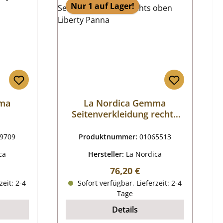
Nur 1 auf Lager!
mma
La Nordica Gemma
B
Seitenverkleidung rechts
oben Liberty Pergamena
9709
Produktnummer:
01065513
ca
Hersteller:
La Nordica
reis:
Regulärer Preis:
76,20 €
zeit: 2-4
Sofort verfügbar, Lieferzeit: 2-4
Tage
Details