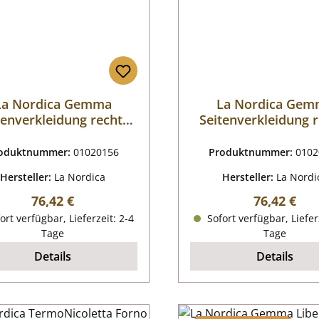
La Nordica Gemma
La Nordica Ge
tenverkleidung rechts
Seitenverkleidung 
n Elegance Bordeaux
unten Elegance Bo
oduktnummer:
01020156
Produktnummer:
0102
Hersteller:
La Nordica
Hersteller:
La Nordi
Regulärer Preis:
Regulärer P
76,42 €
76,42 €
ort verfügbar, Lieferzeit: 2-4
Sofort verfügbar, Liefer
Tage
Tage
Details
Details