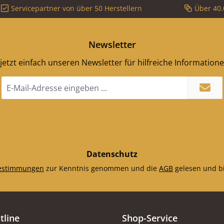
Servicepartner von über 50 Herstellern
Über 40.
Newsletter
jetzt einfach unseren Newsletter für hilfreiche Information
E-
Mail-
Adresse
*
Datenschutz
estimmungen
zur Kenntnis genommen und die
AGB
gelesen und bi
tline
Shop-Service