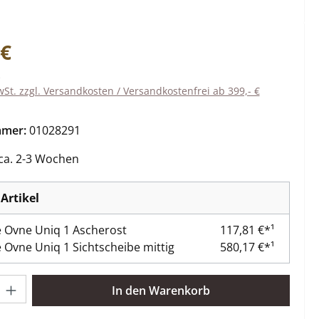
eis:
 €
wSt. zzgl. Versandkosten / Versandkostenfrei ab 399,- €
mmer:
01028291
 ca. 2-3 Wochen
Artikel
 Ovne Uniq 1 Ascherost
117,81 €*¹
 Ovne Uniq 1 Sichtscheibe mittig
580,17 €*¹
l: Gib den gewünschten Wert ein oder benutze die Schaltflächen 
In den Warenkorb