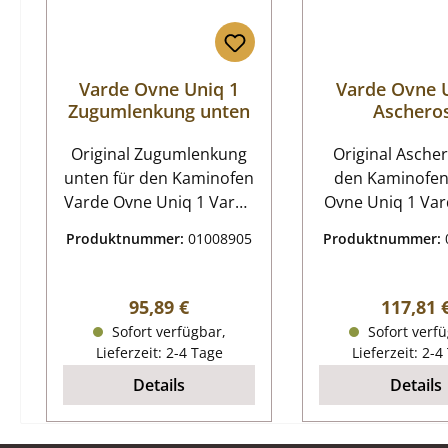
Varde Ovne Uniq 1
Varde Ovne 
Zugumlenkung unten
Aschero
Original Zugumlenkung
Original Ascheros
unten für den Kaminofen
den Kaminofen
Varde Ovne Uniq 1 Varde
Ovne Uniq 1 Varde Ovne
Ovne Uniq 1
Uniq 1 Asche
Produktnummer:
01008905
Produktnummer:
Zugumlenkung unten
Eckdaten: Rost, Ofenrost
Eckdaten:
Durchmesser 
Rauchgasumlenkung,
Stärke 13 mm M
Regulärer Preis:
Reguläre
95,89 €
117,81 
Flammenschild
Guss
Sofort verfügbar,
Sofort verfü
Vermiculitestein Maße
Lieferzeit: 2-4 Tage
Lieferzeit: 2-4
(B/L/H) 151 mm x
Details
Details
202/382 mm x 22 mm
Material Vermiculite