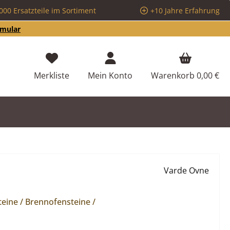
000 Ersatzteile im Sortiment
+10 Jahre Erfahrung
rmular
Du hast 0 Produkte auf dem Merkzettel
Merkliste
Mein Konto
Warenkorb
0,00 €
Varde Ovne
eine / Brennofensteine /