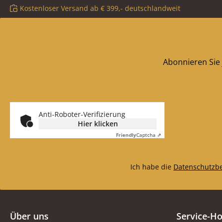
Kostenloser Versand ab € 399,- deutschlandweit
Abonnieren Sie 
Anti-Roboter-Verifizierung
Hier klicken
Friendly
Captcha ⇗
Ich habe die
Datenschutzb
Über uns
Service-Ho