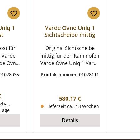
Uniq 1
Varde Ovne Uniq 1
st
Sichtscheibe mittig
t für
Original Sichtscheibe
 Varde
mittig für den Kaminofen
Varde Ovne Uniq 1 Varde
rost
Ovne Uniq 1 Sichtscheibe
01028035
Produktnummer:
01028111
mittig Eckdaten:
195 mm
Glasscheibe, Türglas
aterial
Maße (B/L/H) 357 mm x
r Preis:
€
Regulärer Preis:
580,17 €
441 mm x 5 mm
gbar,
Lieferzeit ca. 2-3 Wochen
Bogenlänge 370 mm
 Tage
Material Glas Form
Details
gebogen hitzebeständig