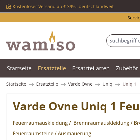
Kostenloser Versand ab € 399,- deutschlandweit
m Hauptinhalt springen
Zur Suche springen
Zur Hauptnavigation springen
Servic
Startseite
Ersatzteile
Ersatzteilarten
Zubehör
Startseite
Ersatzteile
Varde Ovne
Uniq
Uniq 1
Varde Ovne Uniq 1 Fe
Feuerraumauskleidung / Brennraumauskleidung / Bren
Feuerraumsteine / Ausmauerung