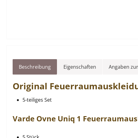
Beschreibung
Eigenschaften
Angaben zur
Original
Feuerraumauskleid
5-teiliges Set
Varde Ovne
Uniq
1
Feuerraumaus
5 Stück