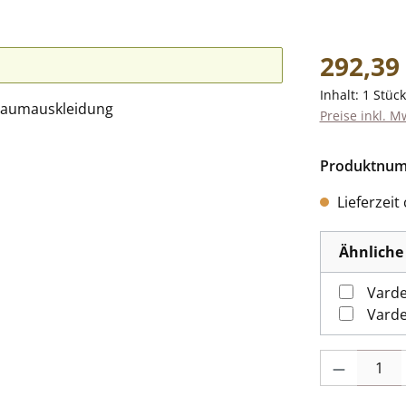
Regulärer Pr
292,39
Inhalt:
1 Stück
Preise inkl. M
Produktnu
Lieferzeit
Ähnliche 
Varde
Varde
Produkt Anzah