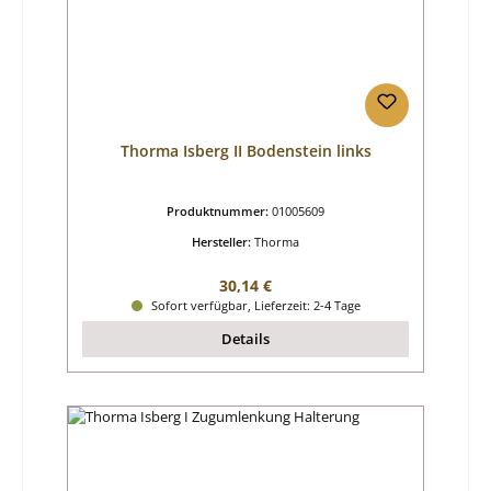
Thorma Isberg II Bodenstein links
Produktnummer:
01005609
Hersteller:
Thorma
Regulärer Preis:
30,14 €
Sofort verfügbar, Lieferzeit: 2-4 Tage
Details