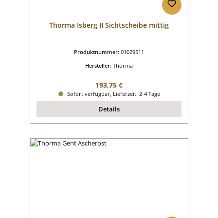
Thorma Isberg II Sichtscheibe mittig
Produktnummer:
01029511
Hersteller:
Thorma
Regulärer Preis:
193,75 €
Sofort verfügbar, Lieferzeit: 2-4 Tage
Details