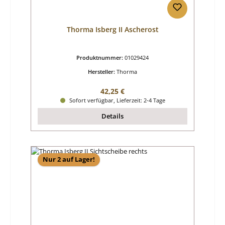
Thorma Isberg II Ascherost
Produktnummer:
01029424
Hersteller:
Thorma
Regulärer Preis:
42,25 €
Sofort verfügbar, Lieferzeit: 2-4 Tage
Details
Nur 2 auf Lager!