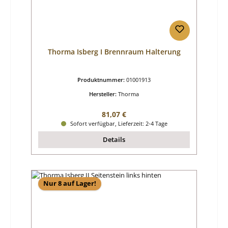
Thorma Isberg I Brennraum Halterung
Produktnummer:
01001913
Hersteller:
Thorma
Regulärer Preis:
81,07 €
Sofort verfügbar, Lieferzeit: 2-4 Tage
Details
Nur 8 auf Lager!