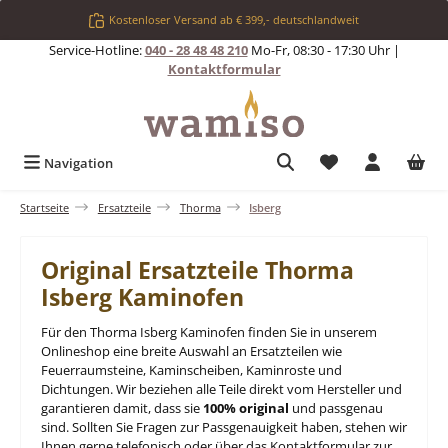
Zum Hauptinhalt springen
Kostenloser Versand ab € 399,- deutschlandweit
Service-Hotline:
040 - 28 48 48 210
Mo-Fr, 08:30 - 17:30 Uhr |
Kontaktformular
Du hast 0 Produkt
Navigation
Startseite
Ersatzteile
Thorma
Isberg
Original Ersatzteile Thorma
Isberg Kaminofen
Für den Thorma Isberg Kaminofen finden Sie in unserem
Onlineshop eine breite Auswahl an Ersatzteilen wie
Feuerraumsteine, Kaminscheiben, Kaminroste und
Dichtungen. Wir beziehen alle Teile direkt vom Hersteller und
garantieren damit, dass sie
100% original
und passgenau
sind. Sollten Sie Fragen zur Passgenauigkeit haben, stehen wir
Ihnen gerne telefonisch oder über das Kontaktformular zur