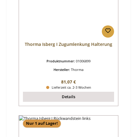
Thorma Isberg I Zugumlenkung Halterung
Produktnummer:
01006899
Hersteller:
Thorma
Regulärer Preis:
81,07 €
Lieferzeit ca. 2-3 Wochen
Details
Nur 1 auf Lager!