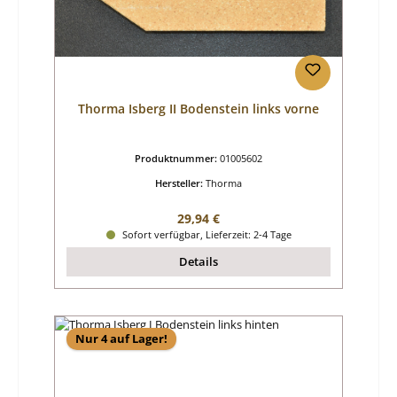
Thorma Isberg II Bodenstein links vorne
Produktnummer:
01005602
Hersteller:
Thorma
Regulärer Preis:
29,94 €
Sofort verfügbar, Lieferzeit: 2-4 Tage
Details
Nur 4 auf Lager!