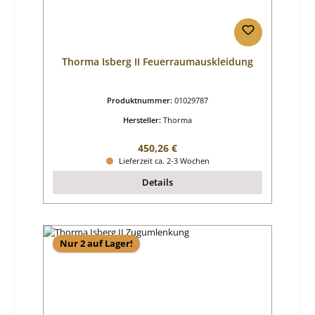
Thorma Isberg II Feuerraumauskleidung
Produktnummer:
01029787
Hersteller:
Thorma
Regulärer Preis:
450,26 €
Lieferzeit ca. 2-3 Wochen
Details
Nur 2 auf Lager!