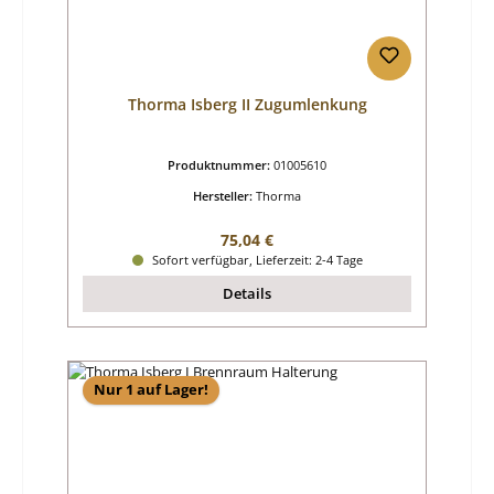
Thorma Isberg II Zugumlenkung
Produktnummer:
01005610
Hersteller:
Thorma
Regulärer Preis:
75,04 €
Sofort verfügbar, Lieferzeit: 2-4 Tage
Details
Nur 1 auf Lager!