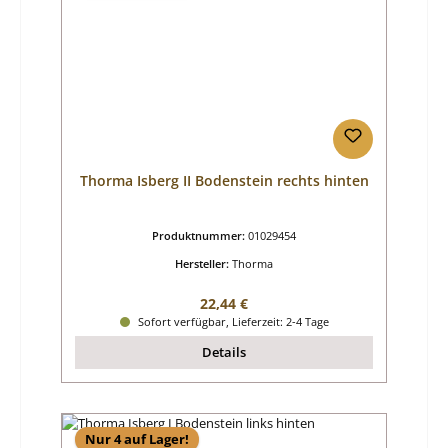
Thorma Isberg II Bodenstein rechts hinten
Produktnummer:
01029454
Hersteller:
Thorma
Regulärer Preis:
22,44 €
Sofort verfügbar, Lieferzeit: 2-4 Tage
Details
Nur 4 auf Lager!