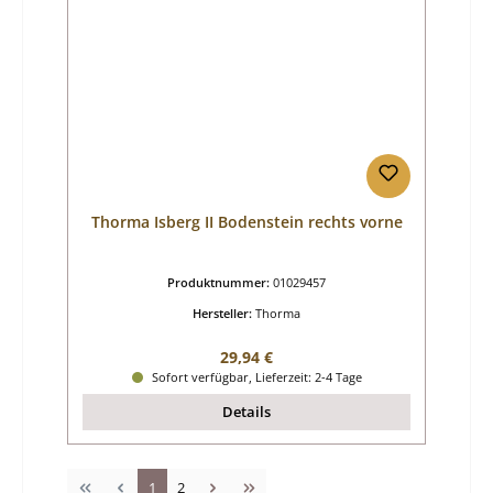
Thorma Isberg II Bodenstein rechts vorne
Produktnummer:
01029457
Hersteller:
Thorma
Regulärer Preis:
29,94 €
Sofort verfügbar, Lieferzeit: 2-4 Tage
Details
Seite
Seite
1
2