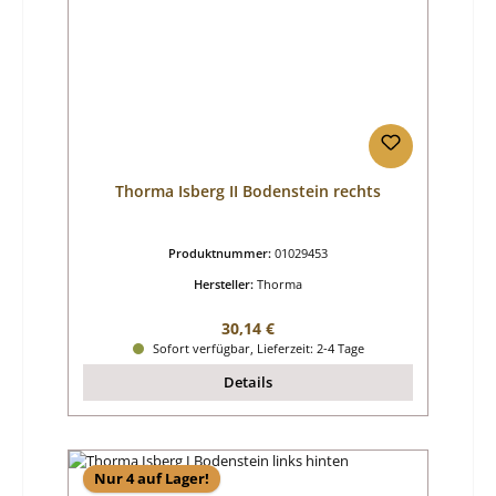
Thorma Isberg II Bodenstein rechts
Produktnummer:
01029453
Hersteller:
Thorma
Regulärer Preis:
30,14 €
Sofort verfügbar, Lieferzeit: 2-4 Tage
Details
Nur 4 auf Lager!