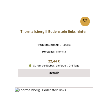
Thorma Isberg II Bodenstein links hinten
Produktnummer:
01005603
Hersteller:
Thorma
Regulärer Preis:
22,44 €
Sofort verfügbar, Lieferzeit: 2-4 Tage
Details