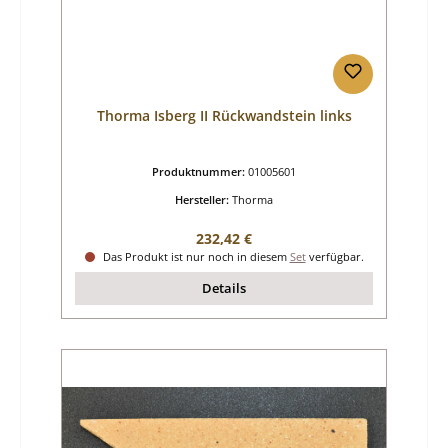
Thorma Isberg II Rückwandstein links
Produktnummer:
01005601
Hersteller:
Thorma
Regulärer Preis:
232,42 €
Das Produkt ist nur noch in diesem
Set
verfügbar.
Details