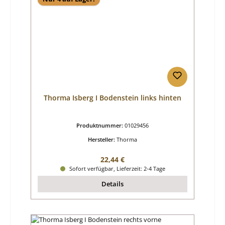
Thorma Isberg I Bodenstein links hinten
Produktnummer:
01029456
Hersteller:
Thorma
Regulärer Preis:
22,44 €
Sofort verfügbar, Lieferzeit: 2-4 Tage
Details