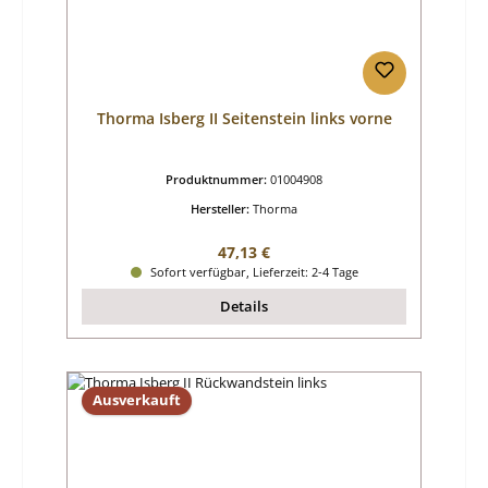
Thorma Isberg II Seitenstein links vorne
Produktnummer:
01004908
Hersteller:
Thorma
Regulärer Preis:
47,13 €
Sofort verfügbar, Lieferzeit: 2-4 Tage
Details
Ausverkauft