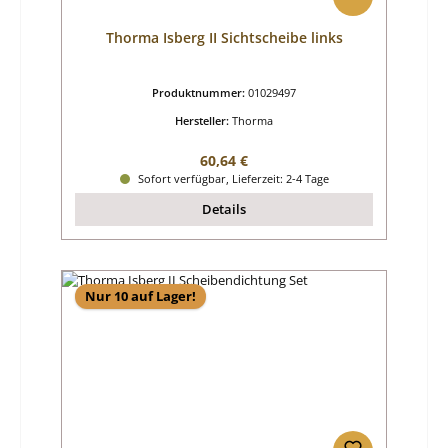
Thorma Isberg II Sichtscheibe links
Produktnummer:
01029497
Hersteller:
Thorma
Regulärer Preis:
60,64 €
Sofort verfügbar, Lieferzeit: 2-4 Tage
Details
Nur 10 auf Lager!