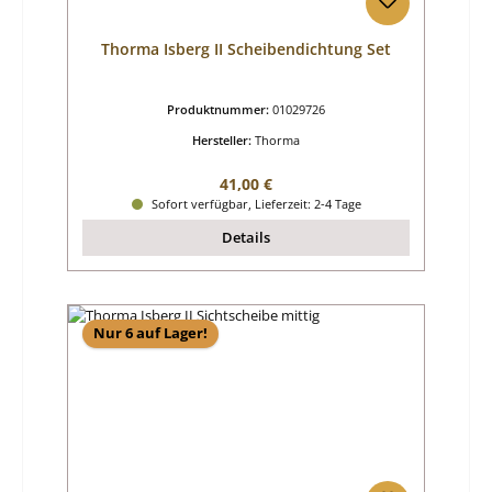
Thorma Isberg II Scheibendichtung Set
Produktnummer:
01029726
Hersteller:
Thorma
Regulärer Preis:
41,00 €
Sofort verfügbar, Lieferzeit: 2-4 Tage
Details
Nur 6 auf Lager!