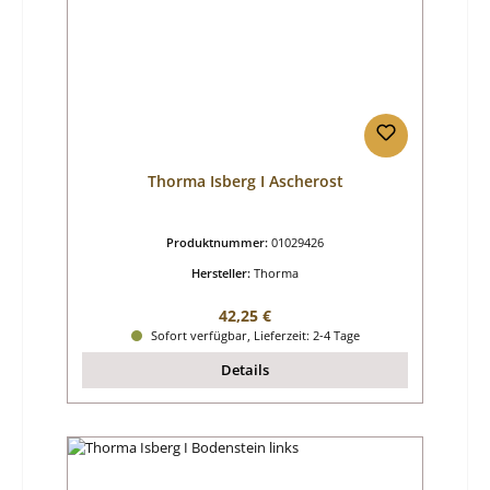
Thorma Isberg I Ascherost
Produktnummer:
01029426
Hersteller:
Thorma
Regulärer Preis:
42,25 €
Sofort verfügbar, Lieferzeit: 2-4 Tage
Details