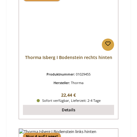
Thorma Isberg I Bodenstein rechts hinten
Produktnummer:
01029455
Hersteller:
Thorma
Regulärer Preis:
22,44 €
Sofort verfügbar, Lieferzeit: 2-4 Tage
Details
Nur 4 auf Lager!