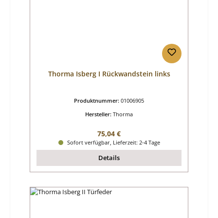
Thorma Isberg I Rückwandstein links
Produktnummer:
01006905
Hersteller:
Thorma
Regulärer Preis:
75,04 €
Sofort verfügbar, Lieferzeit: 2-4 Tage
Details