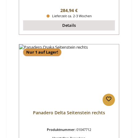
Regulärer Preis:
284,94 €
Lieferzeit ca. 2-3 Wochen
Details
Nur 1 auf Lager!
Panadero Delta Seitenstein rechts
Produktnummer:
01047712