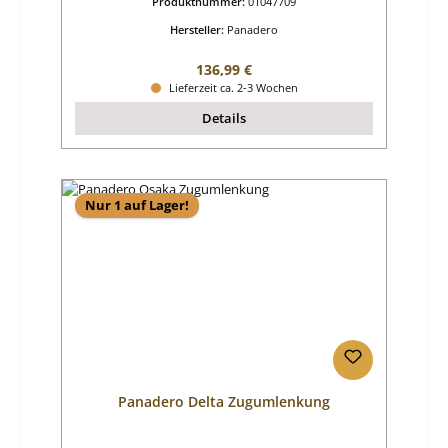
Produktnummer:
01047709
Hersteller:
Panadero
Regulärer Preis:
136,99 €
Lieferzeit ca. 2-3 Wochen
Details
Nur 1 auf Lager!
Panadero Delta Zugumlenkung