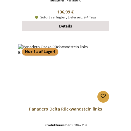
Hersteller:
Panadero
Regulärer Preis:
136,99 €
Sofort verfügbar, Lieferzeit: 2-4 Tage
Details
Nur 1 auf Lager!
Panadero Delta Rückwandstein links
Produktnummer:
01047719