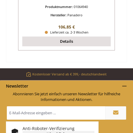
Produktnummer:
01064940
Hersteller:
Panadero
Regulärer Preis:
106,85 €
Lieferzeit ca. 2-3 Wochen
Details
Kostenloser Versand ab € 399,- deutschlandweit
Newsletter
Abonnieren Sie jetzt einfach unseren Newsletter für hilfreiche
Informationen und Aktionen.
E-
Mail-
Adresse
*
Anti-Roboter-Verifizierung