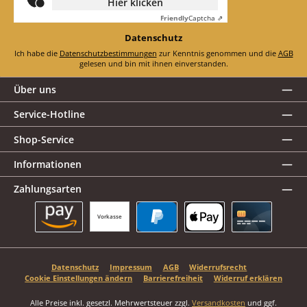
Hier klicken
Friendly
Captcha ⇗
Datenschutz
Ich habe die
Datenschutzbestimmungen
zur Kenntnis genommen und die
AGB
gelesen und bin mit ihnen einverstanden.
Über uns
Service-Hotline
Shop-Service
Informationen
Zahlungsarten
Vorkasse
Amazon Pay
PayPal
Apple Pay
Kreditkarte
Datenschutz
Impressum
AGB
Widerrufsrecht
Cookie Einstellungen ändern
Barrierefreiheit
Widerruf erklären
Alle Preise inkl. gesetzl. Mehrwertsteuer zzgl.
Versandkosten
und ggf.