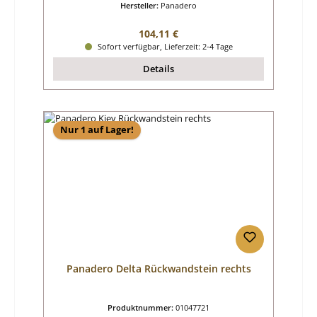
Hersteller:
Panadero
Regulärer Preis:
104,11 €
Sofort verfügbar, Lieferzeit: 2-4 Tage
Details
Nur 1 auf Lager!
Panadero Delta Rückwandstein rechts
Produktnummer:
01047721