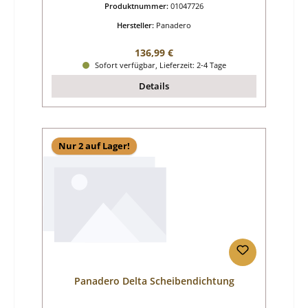
Produktnummer:
01047726
Hersteller:
Panadero
Regulärer Preis:
136,99 €
Sofort verfügbar, Lieferzeit: 2-4 Tage
Details
Nur 2 auf Lager!
Panadero Delta Scheibendichtung