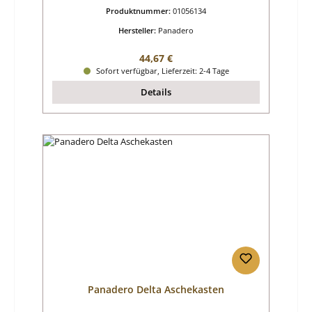
Produktnummer:
01056134
Hersteller:
Panadero
Regulärer Preis:
44,67 €
Sofort verfügbar, Lieferzeit: 2-4 Tage
Details
Panadero Delta Aschekasten