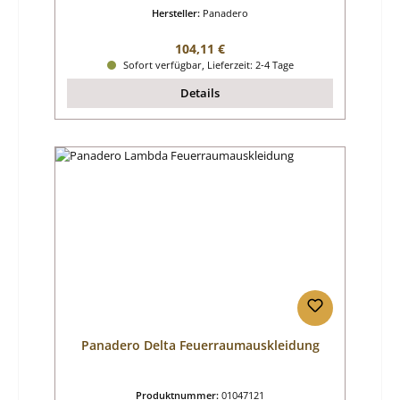
Hersteller:
Panadero
Regulärer Preis:
104,11 €
Sofort verfügbar, Lieferzeit: 2-4 Tage
Details
Panadero Delta Feuerraumauskleidung
Produktnummer:
01047121