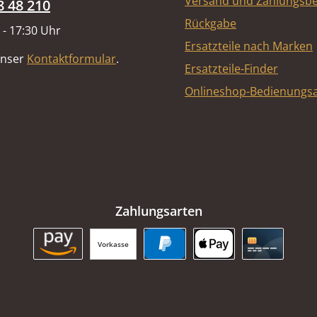
Versand und Zahlungsb
8 48 210
Rückgabe
 - 17:30 Uhr
Ersatzteile nach Marken
unser
Kontaktformular
.
Ersatzteile-Finder
Onlineshop-Bedienungsa
Zahlungsarten
Vorkasse
Amazon Pay
PayPal
Apple Pay
Kreditkart