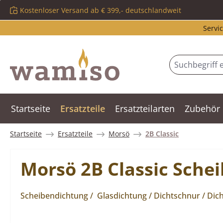
Kostenloser Versand ab € 399,- deutschlandweit
m Hauptinhalt springen
Zur Suche springen
Zur Hauptnavigation springen
Servic
Startseite
Ersatzteile
Ersatzteilarten
Zubehör
Startseite
Ersatzteile
Morsö
2B Classic
Morsö 2B Classic Sche
Scheibendichtung / Glasdichtung / Dichtschnur / Dic