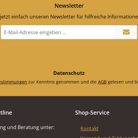
Newsletter
jetzt einfach unseren Newsletter für hilfreiche Information
E-
Mail-
Adresse
*
Datenschutz
estimmungen
zur Kenntnis genommen und die
AGB
gelesen und bi
tline
Shop-Service
ng und Beratung unter:
Kontakt