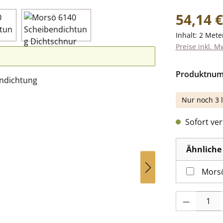
Regulärer Pr
54,14 €
Inhalt:
2 Mete
Preise inkl. M
Produktnu
Nur noch 3 l
Sofort verf
Ähnliche 
Morsö
Produkt Anzah