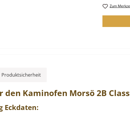
Zum Merkzet
 Produktsicherheit
ür den Kaminofen
Morsö
2B
Class
ng
Eckdaten: