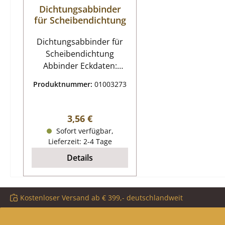
Dichtungsabbinder
für Scheibendichtung
Dichtungsabbinder für
Scheibendichtung
Abbinder Eckdaten:
Verhindert das
Produktnummer:
01003273
Ausfransen der
Dichtungsenden. Maße
100 x 25 mm pro Steifen
Regulärer Preis:
3,56 €
feuerfester Abbinder
Sofort verfügbar,
Farbe schwarz 2 Streifen
Lieferzeit: 2-4 Tage
Details
Kostenloser Versand ab € 399,- deutschlandweit