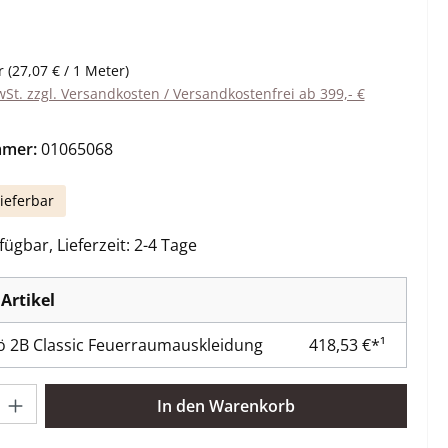
eis:
r
(27,07 € / 1 Meter)
wSt. zzgl. Versandkosten / Versandkostenfrei ab 399,- €
mmer:
01065068
ieferbar
ügbar, Lieferzeit: 2-4 Tage
Artikel
 2B Classic Feuerraumauskleidung
418,53 €*¹
l: Gib den gewünschten Wert ein oder benutze die Schaltflächen 
In den Warenkorb