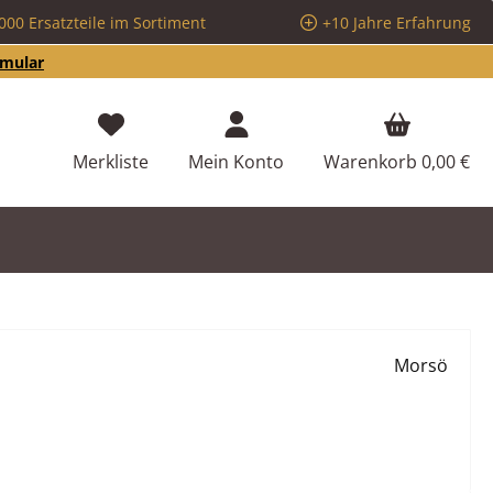
000 Ersatzteile im Sortiment
+10 Jahre Erfahrung
rmular
Du hast 0 Produkte auf dem Merkzettel
Merkliste
Mein Konto
Warenkorb
0,00 €
Morsö