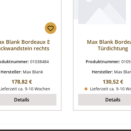
x Blank Bordeaux E
Max Blank Borde
ckwandstein rechts
Türdichtung
oduktnummer:
01038484
Produktnummer:
0105
Hersteller:
Max Blank
Hersteller:
Max Bla
Regulärer Preis:
Regulärer P
178,82 €
130,52 €
ieferzeit ca. 9-10 Wochen
Lieferzeit ca. 9-10 
Details
Details