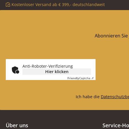
Kostenloser Versand ab € 399,- deutschlandweit
Abonnieren Sie 
Anti-Roboter-Verifizierung
Hier klicken
Friendly
Captcha ⇗
Ich habe die
Datenschutzb
Über uns
Service-Ho