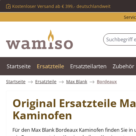
Kostenloser Versand ab € 399,- deutschlandweit
m Hauptinhalt springen
Zur Suche springen
Zur Hauptnavigation springen
Servic
Startseite
Ersatzteile
Ersatzteilarten
Zubehör
Startseite
Ersatzteile
Max Blank
Bordeaux
Original Ersatzteile 
Kaminofen
Für den Max Blank Bordeaux Kaminofen finden Sie in 