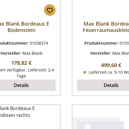
x Blank Bordeaux E
Max Blank Bordea
Bodenstein
Feuerraumausklei
oduktnummer:
01038374
Produktnummer:
0103
Hersteller:
Max Blank
Hersteller:
Max Bla
Regulärer Preis:
178,82 €
Regulärer P
499,60 €
ort verfügbar, Lieferzeit: 2-4
Lieferzeit ca. 9-10 
Tage
Details
Details