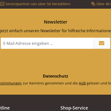
Servicepartner von über 50 Herstellern
Über 40.
Newsletter
jetzt einfach unseren Newsletter für hilfreiche Information
E-
Mail-
Adresse
*
Datenschutz
estimmungen
zur Kenntnis genommen und die
AGB
gelesen und bi
tline
Shop-Service