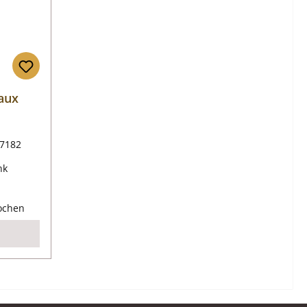
aux
7182
nk
reis:
Wochen