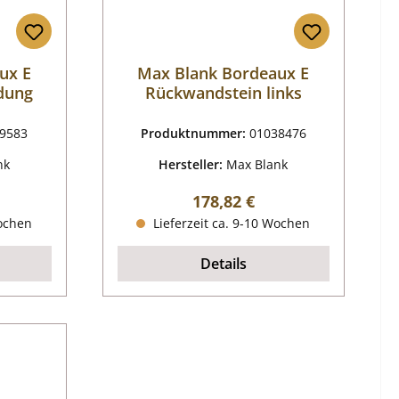
ux E
Max Blank Bordeaux E
dung
Rückwandstein links
9583
Produktnummer:
01038476
nk
Hersteller:
Max Blank
reis:
Regulärer Preis:
178,82 €
Wochen
Lieferzeit ca. 9-10 Wochen
Details