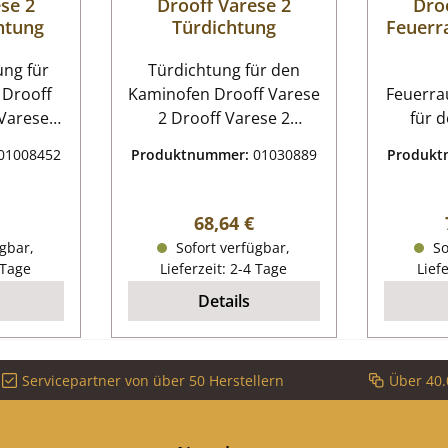
se 2
Drooff Varese 2
Dro
htung
Türdichtung
Feuerr
 für
Türdichtung für den
 Drooff
Kaminofen Drooff Varese
Feuerra
2 Drooff Varese 2
für 
htung
Türdichtung Eckdaten:
Drooff Var
01008452
Produktnummer:
01030889
Produk
:
Türband, Dichtung
Drooff 
htung
Kordeldichtung Länge
zwei A
aße 14 x
2,50 m Durchmesser 12
s
er Preis:
Regulärer Preis:
68,64 €
2,7 m
mm
Bo
gbar,
Sofort verfügbar,
So
end
unt
 Tage
Lieferzeit: 2-4 Tage
Lief
htung
Erfahr
Details
aße 8 x
diese 
,65 m
dem 
end
beste
Servicepartner von über 50 Herstellern
Über 40.
Gussmul
teiliges
2 Feuer