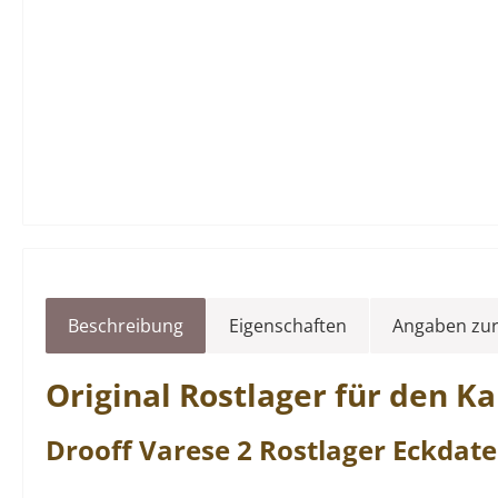
Beschreibung
Eigenschaften
Angaben zur
Original
Rostlager
für den K
Drooff
Varese
2
Rostlager
Eckdate