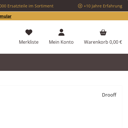
000 Ersatzteile im Sortiment
+10 Jahre Erfahrung
rmular
Du hast 0 Produkte auf dem Merkzettel
Merkliste
Mein Konto
Warenkorb
0,00 €
Drooff