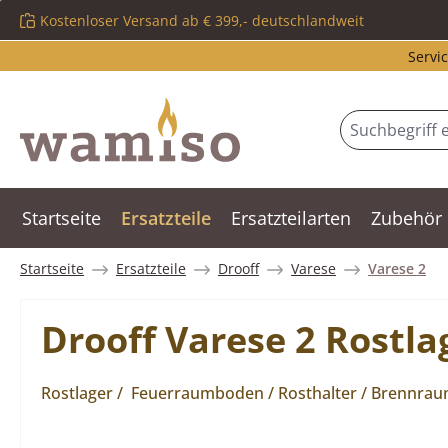
Kostenloser Versand ab € 399,- deutschlandweit
m Hauptinhalt springen
Zur Suche springen
Zur Hauptnavigation springen
Servic
Startseite
Ersatzteile
Ersatzteilarten
Zubehör
Startseite
Ersatzteile
Drooff
Varese
Varese 2
Drooff Varese 2 Rostla
Rostlager / Feuerraumboden / Rosthalter / Brennrau