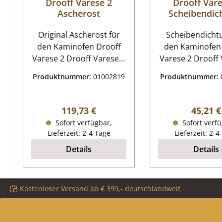
Drooff Varese 2
Drooff Vare
Ascherost
Scheibendic
Original Ascherost für
Scheibendichtung
den Kaminofen Drooff
den Kaminofen
Varese 2 Drooff Varese 2
Varese 2 Drooff Varese 2
Ascherost Eckdaten:
Scheibendic
Produktnummer:
01002819
Produktnummer:
Feuerrost, Rostgitter
Eckdaten
Maße (B/L/H) 233 mm x
Scheibendic
150 mm x 7 mm Material
Flachdichtung M
Regulärer Preis:
Regulär
119,73 €
45,21 €
Guss
4 mm Länge 
Sofort verfügbar,
Sofort verfü
selbstkleb
Lieferzeit: 2-4 Tage
Lieferzeit: 2-4
Scheibendic
Details
Details
Flachdichtung M
3 mm Länge 1
selbstkleb
Kostenloser Versand ab € 399,- deutschlandweit