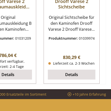
off Varese 2
Drooff Varese 2
aumauskleidun
Sichtscheibe
g B
Original
Original Sichtscheibe für
umauskleidung B
den Kaminofen Drooff
den Kaminofen
Varese 2 Drooff Varese 2
ese 2 Für den
Sichtscheibe Eckdaten:
tnummer:
01031209
Produktnummer:
01039974
Varese 2 gibt es
Glaskeramik, Scheibe
uskleidungen die
Maße (B/L/H) 462 mm x
ich nur im
417 mm x 4 mm
Regulärer Preis:
786,04 €
Regulärer Preis:
830,29 €
denbereich
Bogenlänge 512 mm
fort verfügbar,
Lieferzeit ca. 2-3 Wochen
erscheiden.
Form gebogen
erzeit: 2-4 Tage
ungsgemäß wurde
hitzebeständig
Details
Details
Auskleidung bei
Bodenbereich
hend aus einer
000 Ersatzteile im Sortiment
+10 Jahre Erfahrung
de verbaut. 7-
 Set Drooff Varese
raumauskleidung