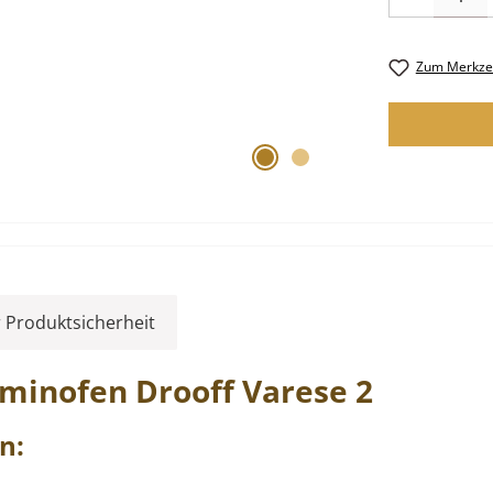
Zum Merkzet
 Produktsicherheit
aminofen
Drooff
Varese
2
n: