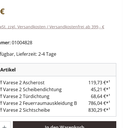
eis:
 €
wSt. zzgl. Versandkosten / Versandkostenfrei ab 399,- €
mmer:
01004828
ügbar, Lieferzeit: 2-4 Tage
Artikel
f Varese 2 Ascherost
119,73 €*¹
f Varese 2 Scheibendichtung
45,21 €*¹
f Varese 2 Türdichtung
68,64 €*¹
f Varese 2 Feuerraumauskleidung B
786,04 €*¹
f Varese 2 Sichtscheibe
830,29 €*¹
l: Gib den gewünschten Wert ein oder benutze die Schaltflächen 
In den Warenkorb