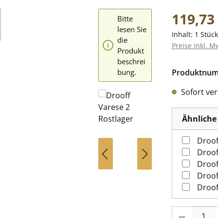
Regulärer Pr
119,73
Bitte
lesen Sie
Inhalt:
1 Stück
die
Preise inkl. M
Produkt
beschrei
bung.
Produktnu
Sofort verf
Ähnliche 
Droof
Droof
Droof
Droof
Droof
Produkt Anzah