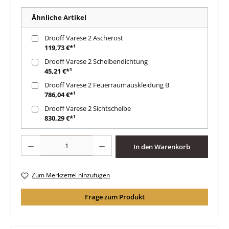
Ähnliche Artikel
Drooff Varese 2 Ascherost
119,73 €*¹
Drooff Varese 2 Scheibendichtung
45,21 €*¹
Drooff Varese 2 Feuerraumauskleidung B
786,04 €*¹
Drooff Varese 2 Sichtscheibe
830,29 €*¹
Produkt Anzahl: Gib den gewünschten Wert ein oder benutze die Schaltfläche
In den Warenkorb
Zum Merkzettel hinzufügen
Frage zum Produkt