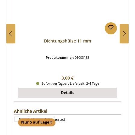
Dichtungshülse 11 mm
Produktnummer:
01003133
Regulärer Preis:
3,00 €
Sofort verfügbar, Lieferzeit: 2-4 Tage
Details
Produktgalerie überspringen
Ähnliche Artikel
Nur 5 auf Lager!