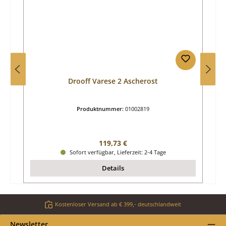
Drooff Varese 2 Ascherost
Produktnummer:
01002819
Regulärer Preis:
119,73 €
Sofort verfügbar, Lieferzeit: 2-4 Tage
Details
Kostenloser Versand ab € 399,- deutschlandweit
Newsletter