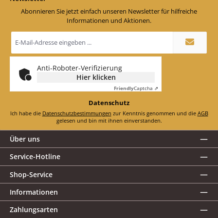
Abonnieren Sie jetzt einfach unseren Newsletter für hilfreiche
Informationen und Aktionen.
E-
Mail-
Adresse
*
Anti-Roboter-Verifizierung
Hier klicken
Friendly
Captcha ⇗
Datenschutz
Ich habe die
Datenschutzbestimmungen
zur Kenntnis genommen und die
AGB
gelesen und bin mit ihnen einverstanden.
Über uns
Service-Hotline
Shop-Service
Informationen
Zahlungsarten