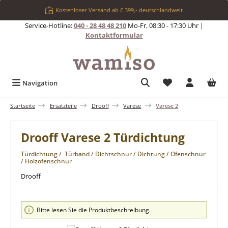
Zum Hauptinhalt springen
Kostenloser Versand ab € 399,- deutschlandweit
Service-Hotline:
040 - 28 48 48 210
Mo-Fr, 08:30 - 17:30 Uhr |
Kontaktformular
Du hast 0 Produkt
Navigation
Startseite
Ersatzteile
Drooff
Varese
Varese 2
Drooff Varese 2 Türdichtung
Türdichtung / Türband / Dichtschnur / Dichtung / Ofenschnur
/ Holzofenschnur
Drooff
Bildergalerie überspringen
Bitte lesen Sie die Produktbeschreibung.