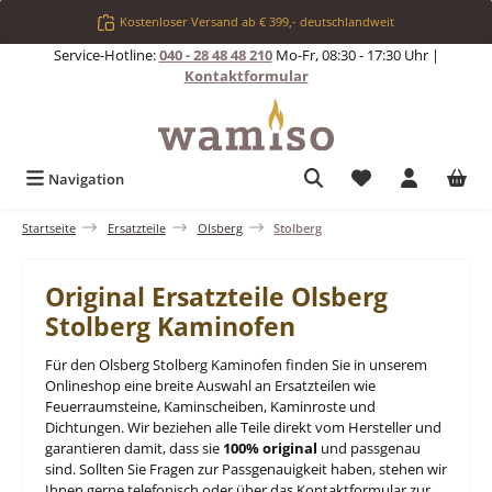
Zum Hauptinhalt springen
Kostenloser Versand ab € 399,- deutschlandweit
Service-Hotline:
040 - 28 48 48 210
Mo-Fr, 08:30 - 17:30 Uhr |
Kontaktformular
Du hast 0 Produkt
Navigation
Startseite
Ersatzteile
Olsberg
Stolberg
Original Ersatzteile Olsberg
Stolberg Kaminofen
Für den Olsberg Stolberg Kaminofen finden Sie in unserem
Onlineshop eine breite Auswahl an Ersatzteilen wie
Feuerraumsteine, Kaminscheiben, Kaminroste und
Dichtungen. Wir beziehen alle Teile direkt vom Hersteller und
garantieren damit, dass sie
100% original
und passgenau
sind. Sollten Sie Fragen zur Passgenauigkeit haben, stehen wir
Ihnen gerne telefonisch oder über das Kontaktformular zur