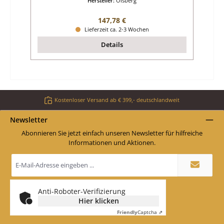
Hersteller:
Olsberg
Regulärer Preis:
147,78 €
Lieferzeit ca. 2-3 Wochen
Details
Kostenloser Versand ab € 399,- deutschlandweit
Newsletter
Abonnieren Sie jetzt einfach unseren Newsletter für hilfreiche
Informationen und Aktionen.
E-
Mail-
Adresse
*
Anti-Roboter-Verifizierung
Hier klicken
Friendly
Captcha ⇗