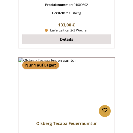
Produktnummer:
01000602
Hersteller:
Olsberg
Regulärer Preis:
133,00 €
Lieferzeit ca. 2-3 Wochen
Details
Nur 1 auf Lager!
Olsberg Tecapa Feuerraumtür