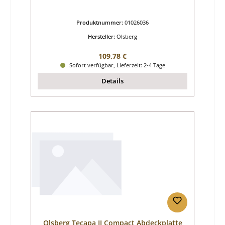
Produktnummer:
01026036
Hersteller:
Olsberg
Regulärer Preis:
109,78 €
Sofort verfügbar, Lieferzeit: 2-4 Tage
Details
Olsberg Tecapa II Compact Abdeckplatte