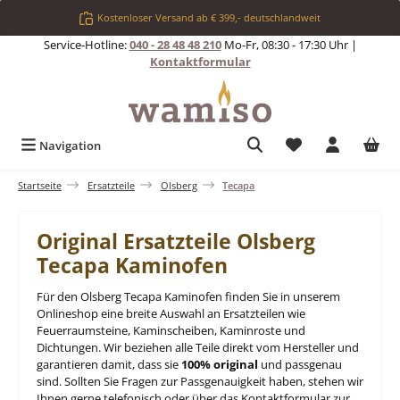
Zum Hauptinhalt springen
Kostenloser Versand ab € 399,- deutschlandweit
Service-Hotline:
040 - 28 48 48 210
Mo-Fr, 08:30 - 17:30 Uhr |
Kontaktformular
Du hast 0 Produkt
Navigation
Startseite
Ersatzteile
Olsberg
Tecapa
Original Ersatzteile Olsberg
Tecapa Kaminofen
Für den Olsberg Tecapa Kaminofen finden Sie in unserem
Onlineshop eine breite Auswahl an Ersatzteilen wie
Feuerraumsteine, Kaminscheiben, Kaminroste und
Dichtungen. Wir beziehen alle Teile direkt vom Hersteller und
garantieren damit, dass sie
100% original
und passgenau
sind. Sollten Sie Fragen zur Passgenauigkeit haben, stehen wir
Ihnen gerne telefonisch oder über das Kontaktformular zur