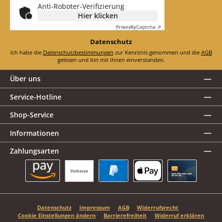
Anti-Roboter-Verifizierung
Hier klicken
Friendly
Captcha ⇗
Datenschutz
Ich habe die
Datenschutzbestimmungen
zur Kenntnis genommen und die
AGB
gelesen und bin mit ihnen einverstanden.
Über uns
Service-Hotline
Shop-Service
Informationen
Zahlungsarten
Vorkasse
Amazon Pay
PayPal
Apple Pay
Kreditkarte
Datenschutz
Impressum
AGB
Widerrufsrecht
Cookie Einstellungen ändern
Barrierefreiheit
Widerruf erklären