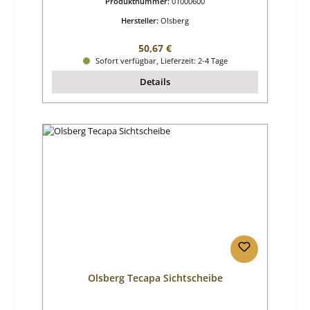
Produktnummer:
01000600
Hersteller:
Olsberg
Regulärer Preis:
50,67 €
Sofort verfügbar, Lieferzeit: 2-4 Tage
Details
Olsberg Tecapa Sichtscheibe