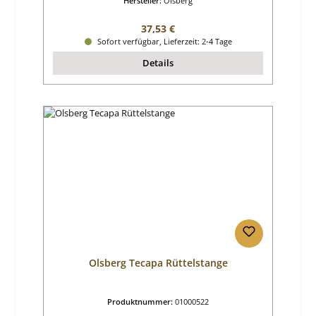
Hersteller:
Olsberg
Regulärer Preis:
37,53 €
Sofort verfügbar, Lieferzeit: 2-4 Tage
Details
Olsberg Tecapa Rüttelstange
Produktnummer:
01000522