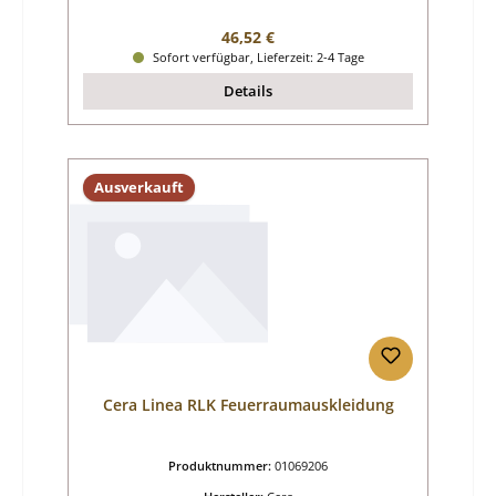
Regulärer Preis:
46,52 €
Sofort verfügbar, Lieferzeit: 2-4 Tage
Details
Ausverkauft
Cera Linea RLK Feuerraumauskleidung
Produktnummer:
01069206