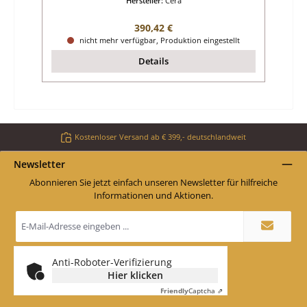
Hersteller:
Cera
Regulärer Preis:
390,42 €
nicht mehr verfügbar, Produktion eingestellt
Details
Kostenloser Versand ab € 399,- deutschlandweit
Newsletter
Abonnieren Sie jetzt einfach unseren Newsletter für hilfreiche
Informationen und Aktionen.
E-
Mail-
Adresse
*
Anti-Roboter-Verifizierung
Hier klicken
Friendly
Captcha ⇗