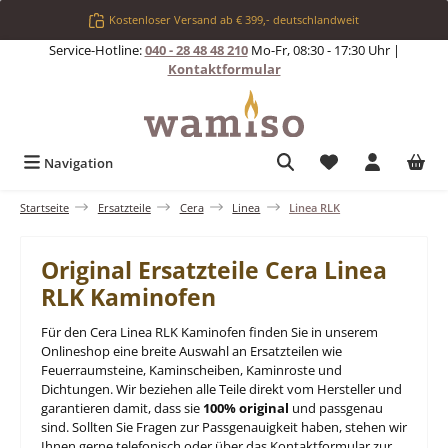
Zum Hauptinhalt springen
Kostenloser Versand ab € 399,- deutschlandweit
Service-Hotline:
040 - 28 48 48 210
Mo-Fr, 08:30 - 17:30 Uhr |
Kontaktformular
Du hast 0 Produkt
Navigation
Startseite
Ersatzteile
Cera
Linea
Linea RLK
Original Ersatzteile Cera Linea
RLK Kaminofen
Für den Cera Linea RLK Kaminofen finden Sie in unserem
Onlineshop eine breite Auswahl an Ersatzteilen wie
Feuerraumsteine, Kaminscheiben, Kaminroste und
Dichtungen. Wir beziehen alle Teile direkt vom Hersteller und
garantieren damit, dass sie
100% original
und passgenau
sind. Sollten Sie Fragen zur Passgenauigkeit haben, stehen wir
Ihnen gerne telefonisch oder über das Kontaktformular zur