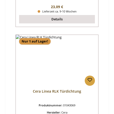
Regulärer Preis:
23,09 €
Lieferzeit ca. 9-10 Wochen
Details
Nur 1 auf Lager!
Cera Linea RLK Türdichtung
Produktnummer:
01043069
Hersteller:
Cera