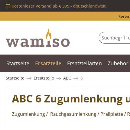
Kostenloser Versand ab € 399,- deutschlandweit
m Hauptinhalt springen
Zur Suche springen
Zur Hauptnavigation springen
Servic
Startseite
Ersatzteile
Ersatzteilarten
Zubehör
Startseite
Ersatzteile
ABC
6
ABC 6 Zugumlenkung 
Zugumlenkung / Rauchgasumlenkung / Prallplatte /