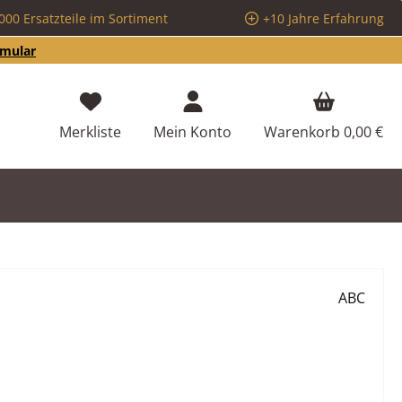
000 Ersatzteile im Sortiment
+10 Jahre Erfahrung
rmular
Du hast 0 Produkte auf dem Merkzettel
Merkliste
Mein Konto
Warenkorb
0,00 €
ABC