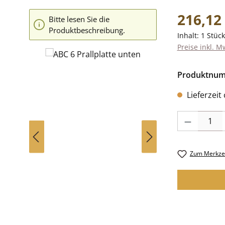
Regulärer Pr
216,12
Bitte lesen Sie die
Produktbeschreibung.
Inhalt:
1 Stück
Preise inkl. M
Produktnu
Lieferzeit
Produkt Anzah
Zum Merkzet