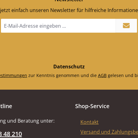
jetzt einfach unseren Newsletter für hilfreiche Information
E-
Mail-
Adresse
*
Datenschutz
estimmungen
zur Kenntnis genommen und die
AGB
gelesen und bi
tline
Shop-Service
ng und Beratung unter:
Kontakt
Versand und Zahlungsb
8 48 210