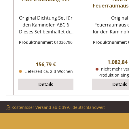
Feuerraumaus
g
Original Dichtung Set für
Original
den Kaminofen ABC 6
Feuerraumausk
Dieses Set beinhaltet die
für den Kaminof
Dichtschnüre für die
Der Hersteller 
Produktnummer:
01036796
Produktnummer:
Scheibe und die Heiztür.
Produktion d
Auch sind die
Artikels einges
Scheibenhalter inklusive
Sofern wir übe
Regulärer
1.082,84
Regulärer Preis:
156,79 €
Scheibenhalterdichtung
Restbestand verf
nicht mehr ve
Lieferzeit ca. 2-3 Wochen
enthalten. 7-teiliges Set
dieses Ersatztei
Produktion eing
ABC 6 Dichtung
erhältlich A
Details
Details
Eckdaten: Dichtband,
Feuerraumausk
Dichtungsband
Eckdaten: Ofensteine,
Ausmauerung k
Kostenloser Versand ab € 399,- deutschlandweit