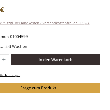
eis:
 €
wSt. zzgl. Versandkosten / Versandkostenfrei ab 399,- €
mmer:
01004599
 ca. 2-3 Wochen
l: Gib den gewünschten Wert ein oder benutze die Schaltflächen 
In den Warenkorb
tel hinzufügen
Frage zum Produkt