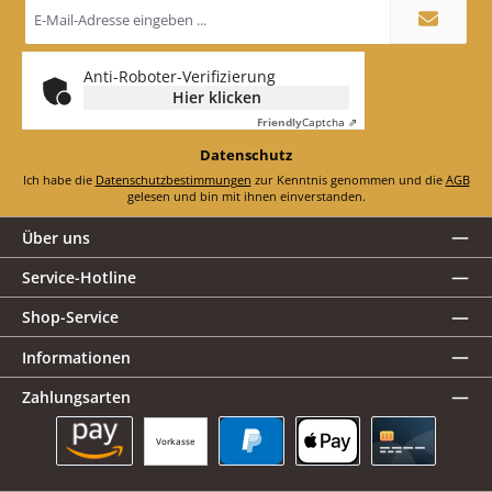
E-
Mail-
Adresse
*
Anti-Roboter-Verifizierung
Hier klicken
Friendly
Captcha ⇗
Datenschutz
Ich habe die
Datenschutzbestimmungen
zur Kenntnis genommen und die
AGB
gelesen und bin mit ihnen einverstanden.
Über uns
Service-Hotline
Shop-Service
Informationen
Zahlungsarten
Vorkasse
Amazon Pay
PayPal
Apple Pay
Kreditkarte