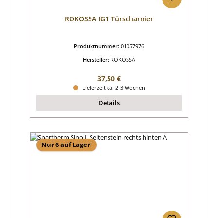
ROKOSSA IG1 Türscharnier
Produktnummer:
01057976
Hersteller:
ROKOSSA
Regulärer Preis:
37,50 €
Lieferzeit ca. 2-3 Wochen
Details
Nur 6 auf Lager!