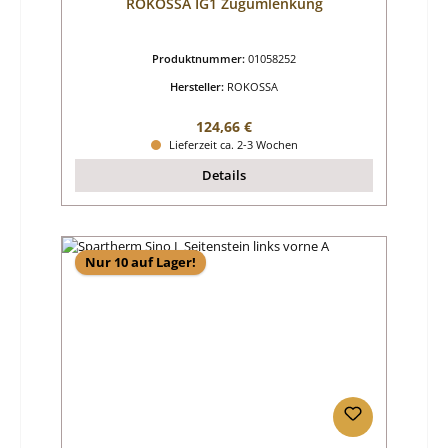
ROKOSSA IG1 Zugumlenkung
Produktnummer:
01058252
Hersteller:
ROKOSSA
Regulärer Preis:
124,66 €
Lieferzeit ca. 2-3 Wochen
Details
Nur 10 auf Lager!