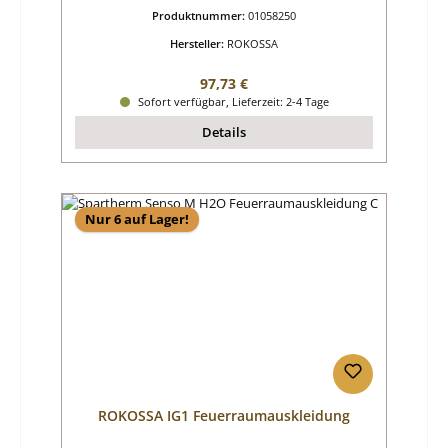
Produktnummer:
01058250
Hersteller:
ROKOSSA
Regulärer Preis:
97,73 €
Sofort verfügbar, Lieferzeit: 2-4 Tage
Details
Nur 6 auf Lager!
ROKOSSA IG1 Feuerraumauskleidung