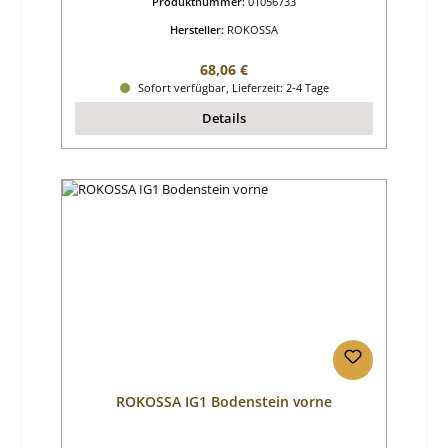
Produktnummer:
01056733
Hersteller:
ROKOSSA
Regulärer Preis:
68,06 €
Sofort verfügbar, Lieferzeit: 2-4 Tage
Details
ROKOSSA IG1 Bodenstein vorne