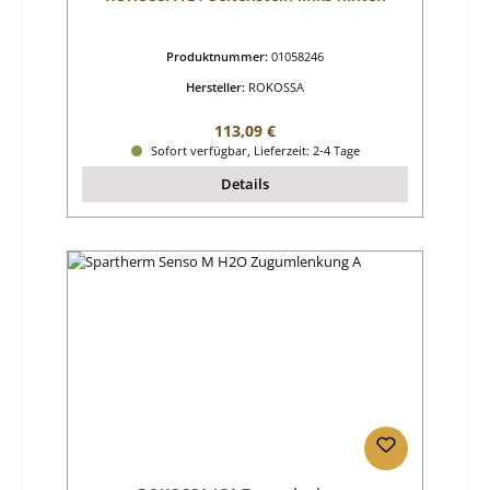
Produktnummer:
01058246
Hersteller:
ROKOSSA
Regulärer Preis:
113,09 €
Sofort verfügbar, Lieferzeit: 2-4 Tage
Details