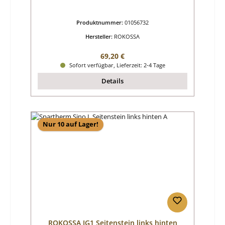
Produktnummer:
01056732
Hersteller:
ROKOSSA
Regulärer Preis:
69,20 €
Sofort verfügbar, Lieferzeit: 2-4 Tage
Details
Nur 10 auf Lager!
ROKOSSA IG1 Seitenstein links hinten