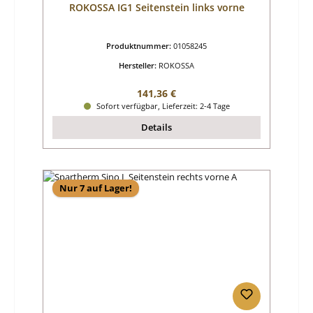
ROKOSSA IG1 Seitenstein links vorne
Produktnummer:
01058245
Hersteller:
ROKOSSA
Regulärer Preis:
141,36 €
Sofort verfügbar, Lieferzeit: 2-4 Tage
Details
Nur 7 auf Lager!