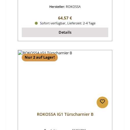
Hersteller:
ROKOSSA
Regulärer Preis:
64,57 €
Sofort verfügbar, Lieferzeit: 2-4 Tage
Details
Nur 2 auf Lager!
ROKOSSA IG1 Türscharnier B