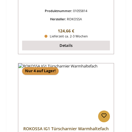
Produktnummer:
01055814
Hersteller:
ROKOSSA
Regulärer Preis:
124,66 €
Lieferzeit ca. 2-3 Wochen
Details
Nur 4 auf Lager!
ROKOSSA IG1 Türscharnier Warmhaltefach