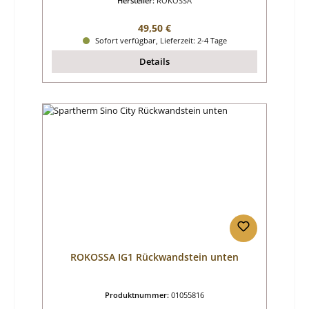
Hersteller:
ROKOSSA
Regulärer Preis:
49,50 €
Sofort verfügbar, Lieferzeit: 2-4 Tage
Details
ROKOSSA IG1 Rückwandstein unten
Produktnummer:
01055816