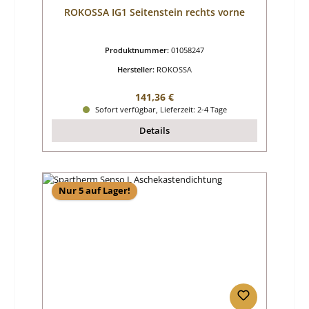
ROKOSSA IG1 Seitenstein rechts vorne
Produktnummer:
01058247
Hersteller:
ROKOSSA
Regulärer Preis:
141,36 €
Sofort verfügbar, Lieferzeit: 2-4 Tage
Details
Nur 5 auf Lager!