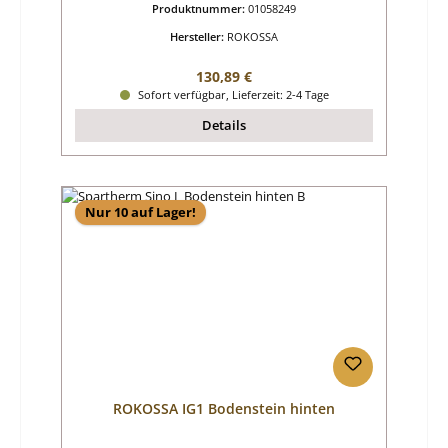
Produktnummer:
01058249
Hersteller:
ROKOSSA
Regulärer Preis:
130,89 €
Sofort verfügbar, Lieferzeit: 2-4 Tage
Details
Nur 10 auf Lager!
ROKOSSA IG1 Bodenstein hinten