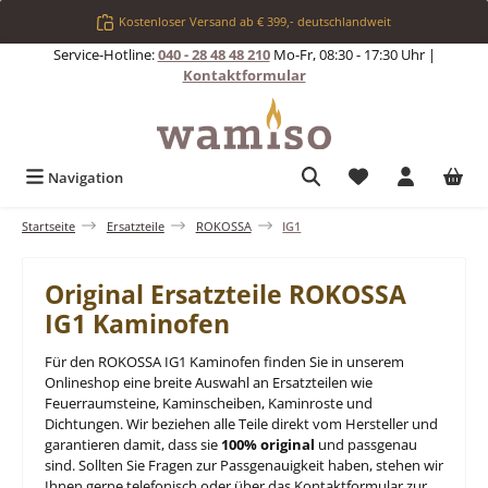
Zum Hauptinhalt springen
Kostenloser Versand ab € 399,- deutschlandweit
Service-Hotline:
040 - 28 48 48 210
Mo-Fr, 08:30 - 17:30 Uhr |
Kontaktformular
Du hast 0 Produkt
Navigation
Startseite
Ersatzteile
ROKOSSA
IG1
Original Ersatzteile ROKOSSA
IG1 Kaminofen
Für den ROKOSSA IG1 Kaminofen finden Sie in unserem
Onlineshop eine breite Auswahl an Ersatzteilen wie
Feuerraumsteine, Kaminscheiben, Kaminroste und
Dichtungen. Wir beziehen alle Teile direkt vom Hersteller und
garantieren damit, dass sie
100% original
und passgenau
sind. Sollten Sie Fragen zur Passgenauigkeit haben, stehen wir
Ihnen gerne telefonisch oder über das Kontaktformular zur