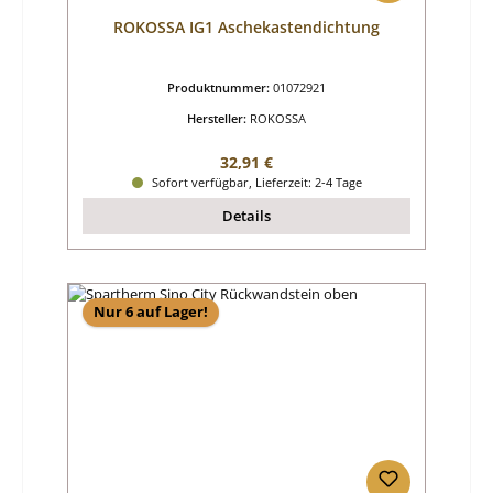
ROKOSSA IG1 Aschekastendichtung
Produktnummer:
01072921
Hersteller:
ROKOSSA
Regulärer Preis:
32,91 €
Sofort verfügbar, Lieferzeit: 2-4 Tage
Details
Nur 6 auf Lager!