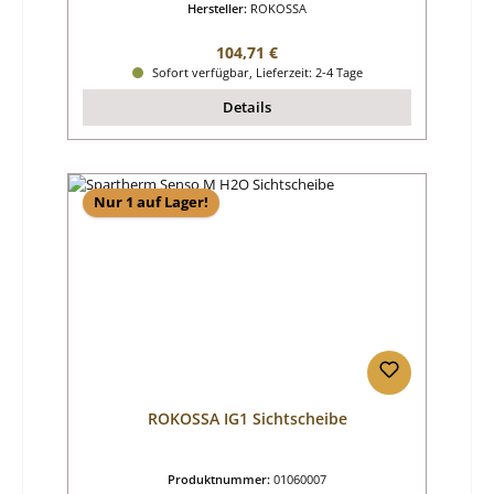
Hersteller:
ROKOSSA
Regulärer Preis:
104,71 €
Sofort verfügbar, Lieferzeit: 2-4 Tage
Details
Nur 1 auf Lager!
ROKOSSA IG1 Sichtscheibe
Produktnummer:
01060007