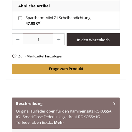
Ähnliche Artikel
Spartherm Mini Z1 Scheibendichtung
47,08 €*¹
Produkt Anzahl: Gib den gewünschten Wert ein oder benutze die Schaltfläche
In den Warenkorb
Zum Merkzettel hinzufügen
Frage zum Produkt
Beschreibung
Original Türfeder oben für den Kamineinsatz ROKOSSA
IG1 SmartClose Feder links gedreht ROKOSSA IG1
Türfeder oben Eckd…
Mehr