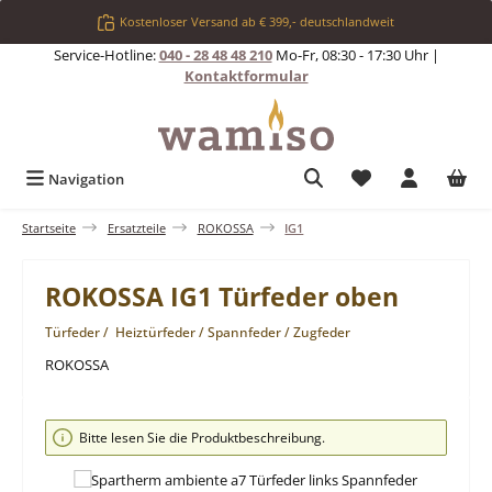
Zum Hauptinhalt springen
Kostenloser Versand ab € 399,- deutschlandweit
Service-Hotline:
040 - 28 48 48 210
Mo-Fr, 08:30 - 17:30 Uhr |
Kontaktformular
Du hast 0 Produkt
Navigation
Startseite
Ersatzteile
ROKOSSA
IG1
ROKOSSA IG1 Türfeder oben
Türfeder / Heiztürfeder / Spannfeder / Zugfeder
ROKOSSA
Bildergalerie überspringen
Bitte lesen Sie die Produktbeschreibung.