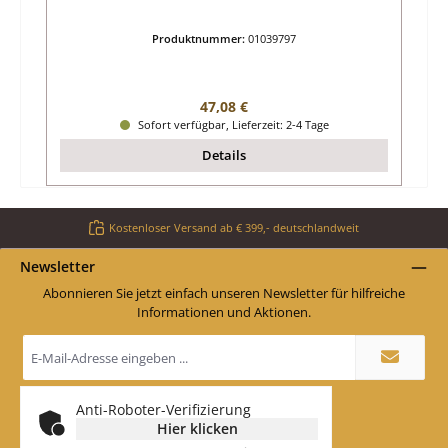
Produktnummer:
01039797
Regulärer Preis:
47,08 €
Sofort verfügbar, Lieferzeit: 2-4 Tage
Details
Kostenloser Versand ab € 399,- deutschlandweit
Newsletter
Abonnieren Sie jetzt einfach unseren Newsletter für hilfreiche
Informationen und Aktionen.
E-
Mail-
Adresse
*
Anti-Roboter-Verifizierung
Hier klicken