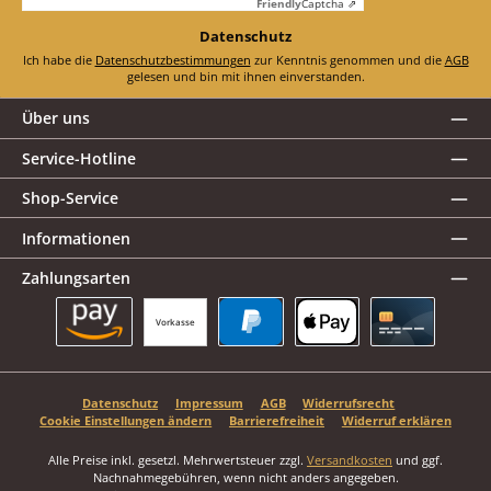
Friendly
Captcha ⇗
Datenschutz
Ich habe die
Datenschutzbestimmungen
zur Kenntnis genommen und die
AGB
gelesen und bin mit ihnen einverstanden.
Über uns
Service-Hotline
Shop-Service
Informationen
Zahlungsarten
Vorkasse
Amazon Pay
PayPal
Apple Pay
Kreditkarte
Datenschutz
Impressum
AGB
Widerrufsrecht
Cookie Einstellungen ändern
Barrierefreiheit
Widerruf erklären
Alle Preise inkl. gesetzl. Mehrwertsteuer zzgl.
Versandkosten
und ggf.
Nachnahmegebühren, wenn nicht anders angegeben.