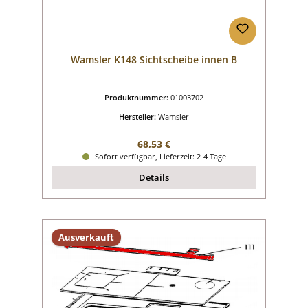
Wamsler K148 Sichtscheibe innen B
Produktnummer:
01003702
Hersteller:
Wamsler
Regulärer Preis:
68,53 €
Sofort verfügbar, Lieferzeit: 2-4 Tage
Details
Ausverkauft