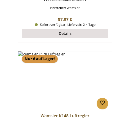
Hersteller:
Wamsler
Regulärer Preis:
97,97 €
Sofort verfügbar, Lieferzeit: 2-4 Tage
Details
Nur 6 auf Lager!
Wamsler K148 Luftregler