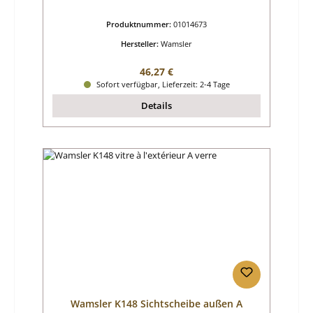
Produktnummer:
01014673
Hersteller:
Wamsler
Regulärer Preis:
46,27 €
Sofort verfügbar, Lieferzeit: 2-4 Tage
Details
Wamsler K148 Sichtscheibe außen A