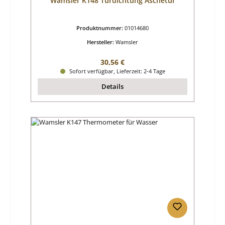
Wamsler K148 Türdichtung Aschetür
Produktnummer:
01014680
Hersteller:
Wamsler
Regulärer Preis:
30,56 €
Sofort verfügbar, Lieferzeit: 2-4 Tage
Details