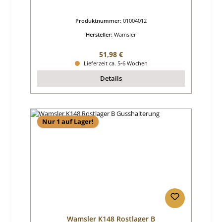
Produktnummer:
01004012
Hersteller:
Wamsler
Regulärer Preis:
51,98 €
Lieferzeit ca. 5-6 Wochen
Details
Nur 1 auf Lager!
Wamsler K148 Rostlager B