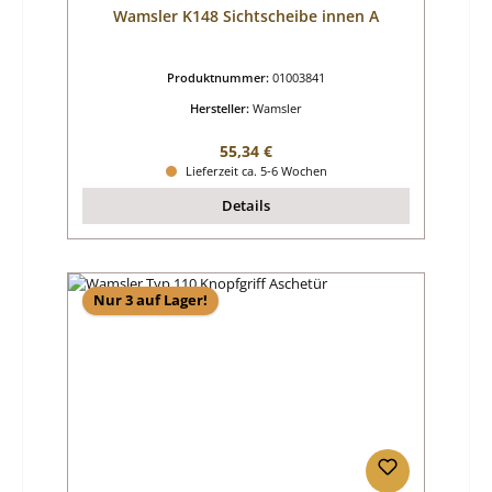
Wamsler K148 Sichtscheibe innen A
Produktnummer:
01003841
Hersteller:
Wamsler
Regulärer Preis:
55,34 €
Lieferzeit ca. 5-6 Wochen
Details
Nur 3 auf Lager!