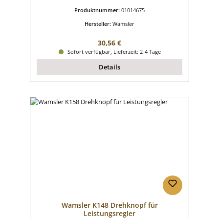
Produktnummer:
01014675
Hersteller:
Wamsler
Regulärer Preis:
30,56 €
Sofort verfügbar, Lieferzeit: 2-4 Tage
Details
Wamsler K148 Drehknopf für
Leistungsregler