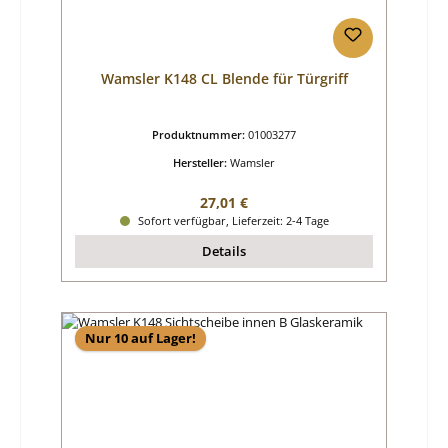
Wamsler K148 CL Blende für Türgriff
Produktnummer:
01003277
Hersteller:
Wamsler
Regulärer Preis:
27,01 €
Sofort verfügbar, Lieferzeit: 2-4 Tage
Details
Nur 10 auf Lager!