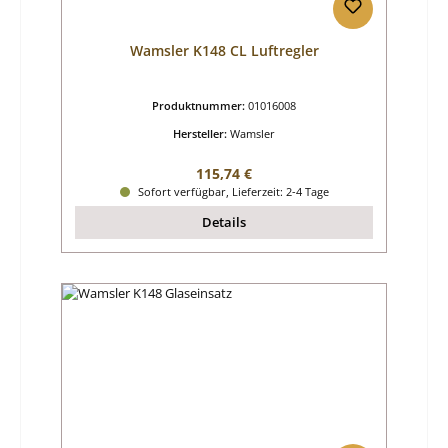
Wamsler K148 CL Luftregler
Produktnummer:
01016008
Hersteller:
Wamsler
Regulärer Preis:
115,74 €
Sofort verfügbar, Lieferzeit: 2-4 Tage
Details