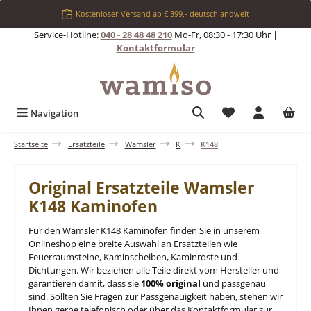
Zum Hauptinhalt springen
Kostenloser Versand ab € 399,- deutschlandweit
Service-Hotline:
040 - 28 48 48 210
Mo-Fr, 08:30 - 17:30 Uhr |
Kontaktformular
Du hast 0 Produkt
Navigation
Startseite
Ersatzteile
Wamsler
K
K148
Original Ersatzteile Wamsler
K148 Kaminofen
Für den Wamsler K148 Kaminofen finden Sie in unserem
Onlineshop eine breite Auswahl an Ersatzteilen wie
Feuerraumsteine, Kaminscheiben, Kaminroste und
Dichtungen. Wir beziehen alle Teile direkt vom Hersteller und
garantieren damit, dass sie
100% original
und passgenau
sind. Sollten Sie Fragen zur Passgenauigkeit haben, stehen wir
Ihnen gerne telefonisch oder über das Kontaktformular zur