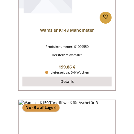
Wamsler K148 Manometer
Produktnummer:
01009550
Hersteller:
Wamsler
Regulärer Preis:
199,86 €
Lieferzeit ca. 5-6 Wochen
Details
Nur 9 auf Lager!