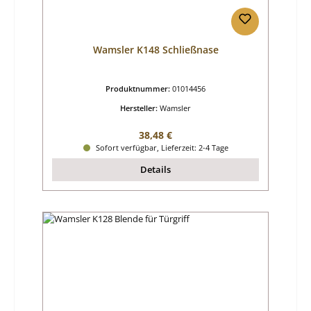
Wamsler K148 Schließnase
Produktnummer:
01014456
Hersteller:
Wamsler
Regulärer Preis:
38,48 €
Sofort verfügbar, Lieferzeit: 2-4 Tage
Details