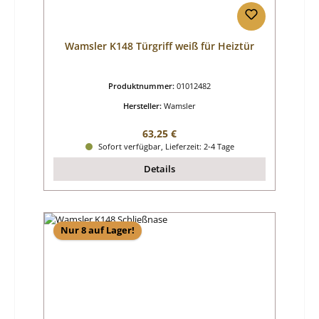
Wamsler K148 Türgriff weiß für Heiztür
Produktnummer:
01012482
Hersteller:
Wamsler
Regulärer Preis:
63,25 €
Sofort verfügbar, Lieferzeit: 2-4 Tage
Details
Nur 8 auf Lager!