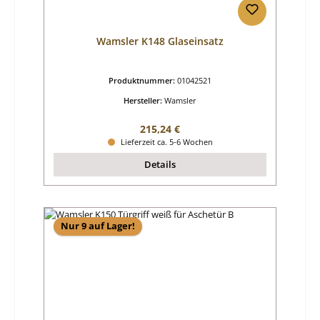
Wamsler K148 Glaseinsatz
Produktnummer:
01042521
Hersteller:
Wamsler
Regulärer Preis:
215,24 €
Lieferzeit ca. 5-6 Wochen
Details
Nur 9 auf Lager!