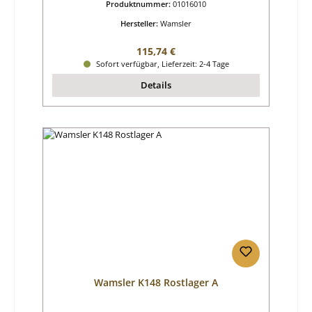
Produktnummer:
01016010
Hersteller:
Wamsler
Regulärer Preis:
115,74 €
Sofort verfügbar, Lieferzeit: 2-4 Tage
Details
Wamsler K148 Rostlager A