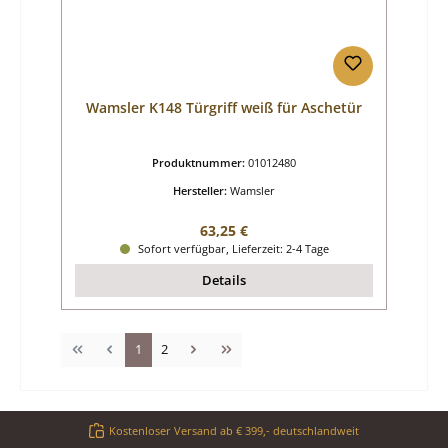
Wamsler K148 Türgriff weiß für Aschetür
Produktnummer:
01012480
Hersteller:
Wamsler
Regulärer Preis:
63,25 €
Sofort verfügbar, Lieferzeit: 2-4 Tage
Details
Seite
Seite
1
2
Kostenloser Versand ab € 399,- deutschlandweit