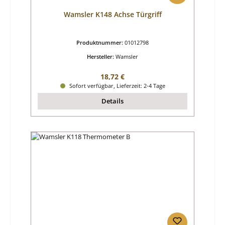
Wamsler K148 Achse Türgriff
Produktnummer:
01012798
Hersteller:
Wamsler
Regulärer Preis:
18,72 €
Sofort verfügbar, Lieferzeit: 2-4 Tage
Details