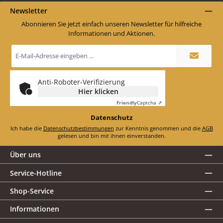
Newsletter
Abonnieren Sie jetzt einfach unseren Newsletter für hilfreiche
Informationen und Aktionen.
E-
Mail-
Adresse
*
Anti-Roboter-Verifizierung
Hier klicken
Friendly
Captcha ⇗
Datenschutz
Ich habe die
Datenschutzbestimmungen
zur Kenntnis genommen und die
AGB
gelesen und bin mit ihnen einverstanden.
Über uns
Service-Hotline
Shop-Service
Informationen