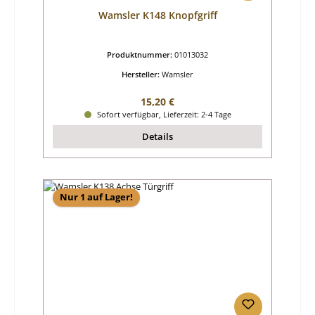
Wamsler K148 Knopfgriff
Produktnummer:
01013032
Hersteller:
Wamsler
Regulärer Preis:
15,20 €
Sofort verfügbar, Lieferzeit: 2-4 Tage
Details
Nur 1 auf Lager!