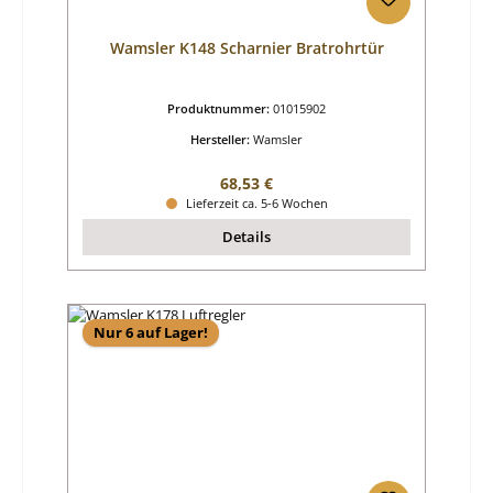
Wamsler K148 Scharnier Bratrohrtür
Produktnummer:
01015902
Hersteller:
Wamsler
Regulärer Preis:
68,53 €
Lieferzeit ca. 5-6 Wochen
Details
Nur 6 auf Lager!