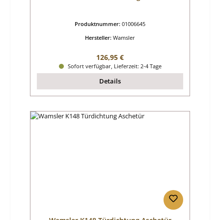
Produktnummer:
01006645
Hersteller:
Wamsler
Regulärer Preis:
126,95 €
Sofort verfügbar, Lieferzeit: 2-4 Tage
Details