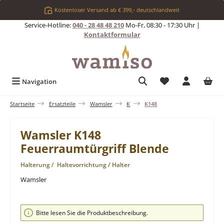
Zum Hauptinhalt springen
Kostenloser Versand ab € 399,- deutschlandweit
Service-Hotline:
040 - 28 48 48 210
Mo-Fr, 08:30 - 17:30 Uhr |
Kontaktformular
Du hast 0 Produkt
Navigation
Startseite
Ersatzteile
Wamsler
K
K148
Wamsler K148
Feuerraumtürgriff Blende
Halterung / Haltevorrichtung / Halter
Wamsler
Bildergalerie überspringen
Bitte lesen Sie die Produktbeschreibung.