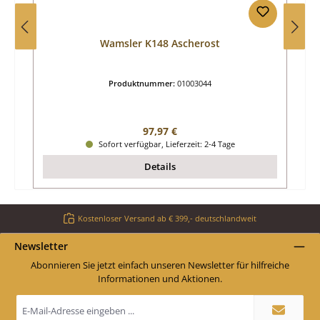
Wamsler K148 Ascherost
Produktnummer:
01003044
Regulärer Preis:
97,97 €
Sofort verfügbar, Lieferzeit: 2-4 Tage
Details
Kostenloser Versand ab € 399,- deutschlandweit
Newsletter
Abonnieren Sie jetzt einfach unseren Newsletter für hilfreiche
Informationen und Aktionen.
E-
Mail-