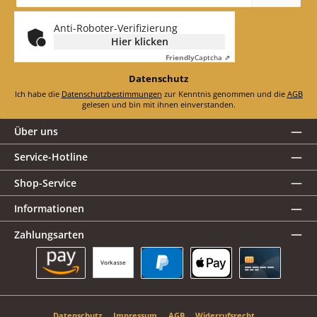
Adresse
*
Anti-Roboter-Verifizierung
Hier klicken
Friendly
Captcha ⇗
Datenschutz
Ich habe die
Datenschutzbestimmungen
zur Kenntnis genommen und die
AGB
gelesen und bin mit ihnen einverstanden.
Über uns
Service-Hotline
Shop-Service
Informationen
Zahlungsarten
Vorkasse
Amazon Pay
PayPal
Apple Pay
Kreditkarte
Datenschutz
Impressum
AGB
Widerrufsrecht