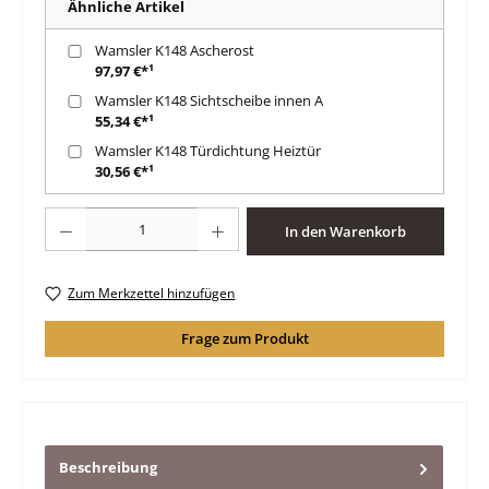
Ähnliche Artikel
Wamsler K148 Ascherost
97,97 €*¹
Wamsler K148 Sichtscheibe innen A
55,34 €*¹
Wamsler K148 Türdichtung Heiztür
30,56 €*¹
Produkt Anzahl: Gib den gewünschten Wert ein oder benutze die Schaltfläche
In den Warenkorb
Zum Merkzettel hinzufügen
Frage zum Produkt
Beschreibung