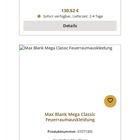
Regulärer Preis:
130,52 €
Sofort verfügbar, Lieferzeit: 2-4 Tage
Details
Max Blank Mega Classic
Feuerraumauskleidung
Produktnummer:
01071305