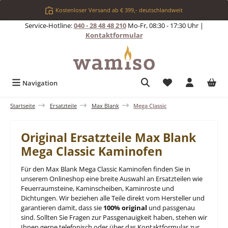
Zum Hauptinhalt springen
Kostenloser Versand ab € 399,- deutschlandweit
Service-Hotline:
040 - 28 48 48 210
Mo-Fr, 08:30 - 17:30 Uhr |
Kontaktformular
Du hast 0 Produkt
Navigation
Startseite
Ersatzteile
Max Blank
Mega Classic
Original Ersatzteile Max Blank
Mega Classic Kaminofen
Für den Max Blank Mega Classic Kaminofen finden Sie in
unserem Onlineshop eine breite Auswahl an Ersatzteilen wie
Feuerraumsteine, Kaminscheiben, Kaminroste und
Dichtungen. Wir beziehen alle Teile direkt vom Hersteller und
garantieren damit, dass sie
100% original
und passgenau
sind. Sollten Sie Fragen zur Passgenauigkeit haben, stehen wir
Ihnen gerne telefonisch oder über das Kontaktformular zur