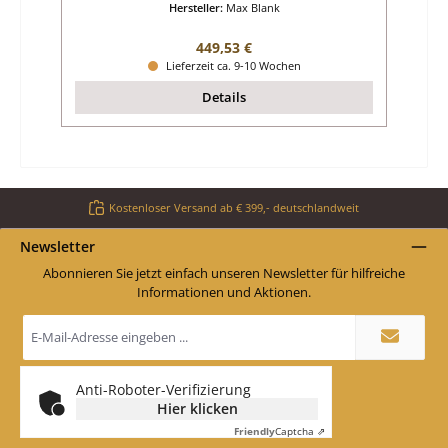
Hersteller:
Max Blank
Regulärer Preis:
449,53 €
Lieferzeit ca. 9-10 Wochen
Details
Kostenloser Versand ab € 399,- deutschlandweit
Newsletter
Abonnieren Sie jetzt einfach unseren Newsletter für hilfreiche
Informationen und Aktionen.
E-
Mail-
Adresse
*
Anti-Roboter-Verifizierung
Hier klicken
Friendly
Captcha ⇗