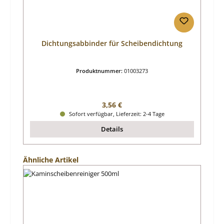
Dichtungsabbinder für Scheibendichtung
Produktnummer:
01003273
Regulärer Preis:
3,56 €
Sofort verfügbar, Lieferzeit: 2-4 Tage
Details
Produktgalerie überspringen
Ähnliche Artikel