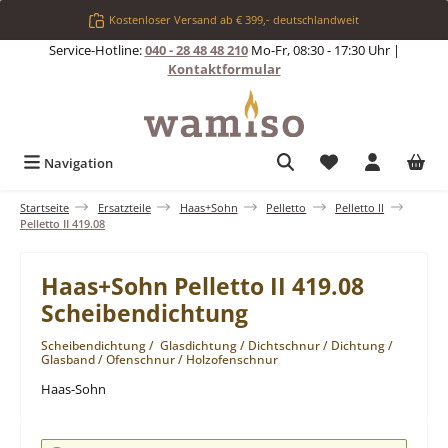
Zum Hauptinhalt springen
Kostenloser Versand ab € 399,- deutschlandweit
Service-Hotline:
040 - 28 48 48 210
Mo-Fr, 08:30 - 17:30 Uhr |
Kontaktformular
Du hast 0 Produkt
Navigation
Startseite
Ersatzteile
Haas+Sohn
Pelletto
Pelletto II
Pelletto II 419.08
Haas+Sohn Pelletto II 419.08
Scheibendichtung
Scheibendichtung / Glasdichtung / Dichtschnur / Dichtung /
Glasband / Ofenschnur / Holzofenschnur
Haas-Sohn
Bildergalerie überspringen