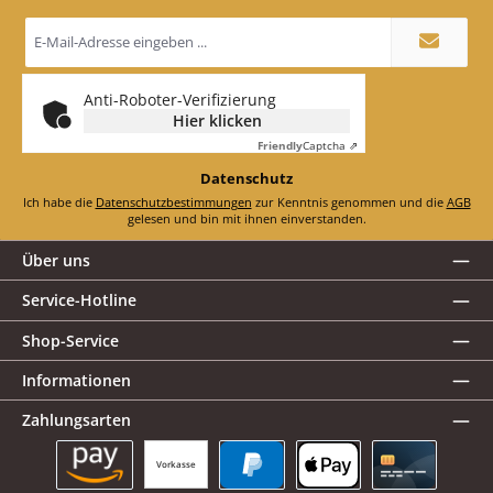
E-
Mail-
Adresse
*
Anti-Roboter-Verifizierung
Hier klicken
Friendly
Captcha ⇗
Datenschutz
Ich habe die
Datenschutzbestimmungen
zur Kenntnis genommen und die
AGB
gelesen und bin mit ihnen einverstanden.
Über uns
Service-Hotline
Shop-Service
Informationen
Zahlungsarten
Vorkasse