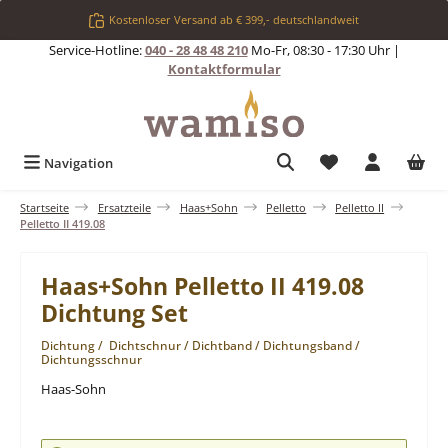
Zum Hauptinhalt springen
Kostenloser Versand ab € 399,- deutschlandweit
Service-Hotline:
040 - 28 48 48 210
Mo-Fr, 08:30 - 17:30 Uhr |
Kontaktformular
Du hast 0 Produkt
Navigation
Startseite
Ersatzteile
Haas+Sohn
Pelletto
Pelletto II
Pelletto II 419.08
Haas+Sohn Pelletto II 419.08
Dichtung Set
Dichtung / Dichtschnur / Dichtband / Dichtungsband /
Dichtungsschnur
Haas-Sohn
Bildergalerie überspringen