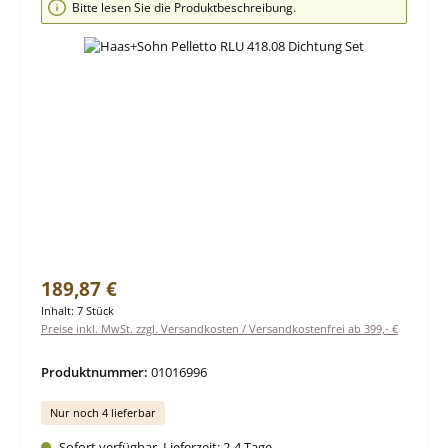
Bitte lesen Sie die Produktbeschreibung.
Regulärer Preis:
189,87 €
Inhalt:
7 Stück
Preise inkl. MwSt. zzgl. Versandkosten / Versandkostenfrei ab 399,- €
Produktnummer:
01016996
Nur noch 4 lieferbar
Sofort verfügbar, Lieferzeit: 2-4 Tage