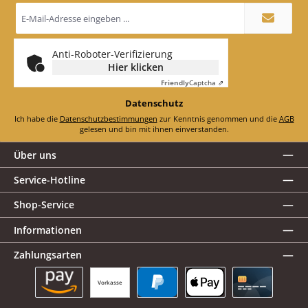
E-
Mail-
Adresse
*
Anti-Roboter-Verifizierung
Hier klicken
Friendly
Captcha ⇗
Datenschutz
Ich habe die
Datenschutzbestimmungen
zur Kenntnis genommen und die
AGB
gelesen und bin mit ihnen einverstanden.
Über uns
Service-Hotline
Shop-Service
Informationen
Zahlungsarten
Vorkasse
Amazon Pay
PayPal
Apple Pay
Kreditkarte