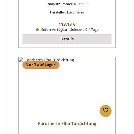
Produktnummer:
01032111
Hersteller:
Eurotherm
Regulärer Preis:
113,13 €
Sofort verfügbar, Lieferzeit: 2-4 Tage
Details
Nur 7 auf Lager!
Eurotherm Elba Türdichtung