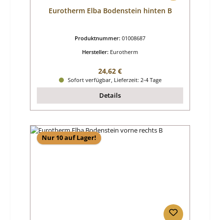
Eurotherm Elba Bodenstein hinten B
Produktnummer:
01008687
Hersteller:
Eurotherm
Regulärer Preis:
24,62 €
Sofort verfügbar, Lieferzeit: 2-4 Tage
Details
Nur 10 auf Lager!