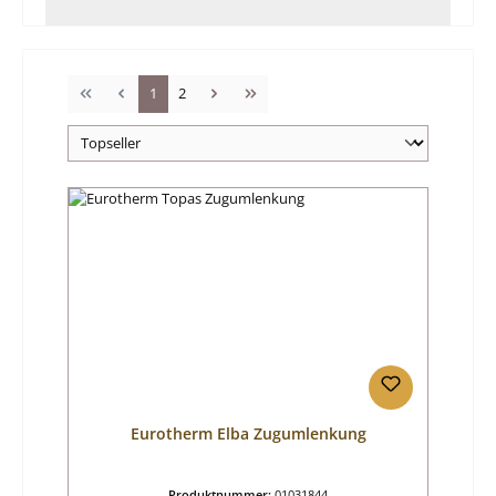
Seite
Seite
1
2
Eurotherm Elba Zugumlenkung
Produktnummer:
01031844