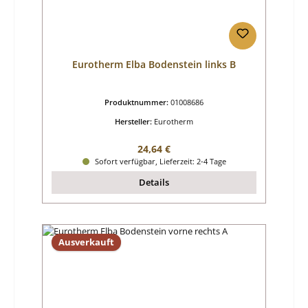
Eurotherm Elba Bodenstein links B
Produktnummer:
01008686
Hersteller:
Eurotherm
Regulärer Preis:
24,64 €
Sofort verfügbar, Lieferzeit: 2-4 Tage
Details
Ausverkauft