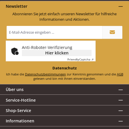
Newsletter
Abonnieren Sie jetzt einfach unseren Newsletter für hilfreiche
Informationen und Aktionen.
E-
Mail-
Adresse
*
Anti-Roboter-Verifizierung
Hier klicken
Friendly
Captcha ⇗
Datenschutz
Ich habe die
Datenschutzbestimmungen
zur Kenntnis genommen und die
AGB
gelesen und bin mit ihnen einverstanden.
Über uns
Service-Hotline
Shop-Service
Informationen