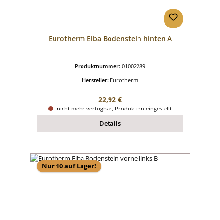
Eurotherm Elba Bodenstein hinten A
Produktnummer:
01002289
Hersteller:
Eurotherm
Regulärer Preis:
22,92 €
nicht mehr verfügbar, Produktion eingestellt
Details
Nur 10 auf Lager!