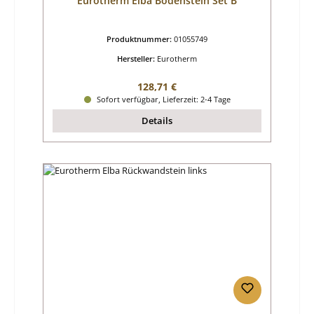
Eurotherm Elba Bodenstein Set B
Produktnummer:
01055749
Hersteller:
Eurotherm
Regulärer Preis:
128,71 €
Sofort verfügbar, Lieferzeit: 2-4 Tage
Details