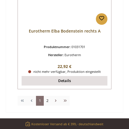
Eurotherm Elba Bodenstein rechts A
Produktnummer:
01031701
Hersteller:
Eurotherm
Regulärer Preis:
22,92 €
nicht mehr verfügbar, Produktion eingestellt
Details
Seite
Seite
1
2
Kostenloser Versand ab € 399,- deutschlandweit