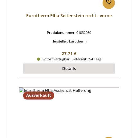
Eurotherm Elba Seitenstein rechts vorne
Produktnummer:
01032030
Hersteller:
Eurotherm
Regulärer Preis:
27,71 €
Sofort verfügbar, Lieferzeit: 2-4 Tage
Details
Ausverkauft