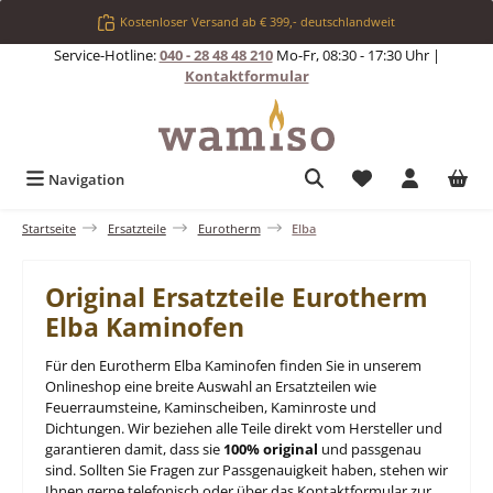
Zum Hauptinhalt springen
Kostenloser Versand ab € 399,- deutschlandweit
Service-Hotline:
040 - 28 48 48 210
Mo-Fr, 08:30 - 17:30 Uhr |
Kontaktformular
Du hast 0 Produkt
Navigation
Startseite
Ersatzteile
Eurotherm
Elba
Original Ersatzteile Eurotherm
Elba Kaminofen
Für den Eurotherm Elba Kaminofen finden Sie in unserem
Onlineshop eine breite Auswahl an Ersatzteilen wie
Feuerraumsteine, Kaminscheiben, Kaminroste und
Dichtungen. Wir beziehen alle Teile direkt vom Hersteller und
garantieren damit, dass sie
100% original
und passgenau
sind. Sollten Sie Fragen zur Passgenauigkeit haben, stehen wir
Ihnen gerne telefonisch oder über das Kontaktformular zur