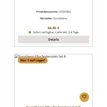
Produktnummer:
01031863
Hersteller:
Eurotherm
Regulärer Preis:
66,86 €
Sofort verfügbar, Lieferzeit: 2-4 Tage
Details
Nur 1 auf Lager!