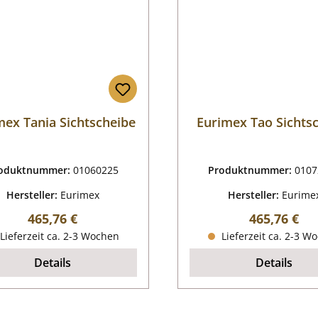
mex Tania Sichtscheibe
Eurimex Tao Sichts
oduktnummer:
01060225
Produktnummer:
0107
Hersteller:
Eurimex
Hersteller:
Eurime
Regulärer Preis:
Regulärer P
465,76 €
465,76 €
Lieferzeit ca. 2-3 Wochen
Lieferzeit ca. 2-3 W
Details
Details