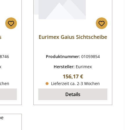
s
Eurimex Gaius Sichtscheibe
8746
Produktnummer:
01059854
x
Hersteller:
Eurimex
reis:
Regulärer Preis:
156,17 €
ochen
Lieferzeit ca. 2-3 Wochen
Details