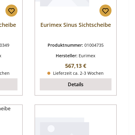
scheibe
Eurimex Sinus Sichtscheibe
0349
Produktnummer:
01004735
x
Hersteller:
Eurimex
reis:
Regulärer Preis:
567,13 €
ochen
Lieferzeit ca. 2-3 Wochen
Details