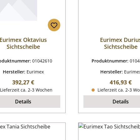
Eurimex Oktavius
Eurimex Duriu
Sichtscheibe
Sichtscheibe
oduktnummer:
01042610
Produktnummer:
0104
Hersteller:
Eurimex
Hersteller:
Eurime
Regulärer Preis:
Regulärer P
392,27 €
416,93 €
Lieferzeit ca. 2-3 Wochen
Lieferzeit ca. 2-3 W
Details
Details