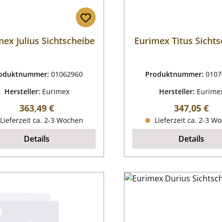
mex Julius Sichtscheibe
Eurimex Titus Sicht
oduktnummer:
01062960
Produktnummer:
0107
Hersteller:
Eurimex
Hersteller:
Eurime
Regulärer Preis:
Regulärer P
363,49 €
347,05 €
Lieferzeit ca. 2-3 Wochen
Lieferzeit ca. 2-3 W
Details
Details