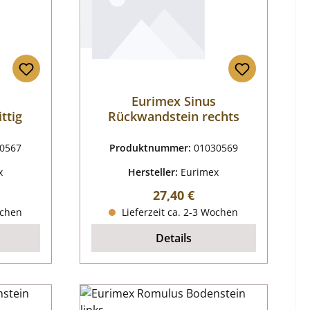
Eurimex Sinus
ttig
Rückwandstein rechts
0567
Produktnummer:
01030569
x
Hersteller:
Eurimex
reis:
Regulärer Preis:
27,40 €
ochen
Lieferzeit ca. 2-3 Wochen
Details