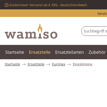
Kostenloser Versand ab € 399,- deutschlandweit
m Hauptinhalt springen
Zur Suche springen
Zur Hauptnavigation springen
Servic
Startseite
Ersatzteile
Ersatzteilarten
Zubehör
Startseite
Ersatzteile
Eurimex
Einzelsteine