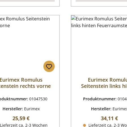
Eurimex Romulus
Eurimex Romul
tenstein rechts vorne
Seitenstein links h
oduktnummer:
01047530
Produktnummer:
0104
Hersteller:
Eurimex
Hersteller:
Eurime
Regulärer Preis:
Regulärer P
25,59 €
34,11 €
Lieferzeit ca. 2-3 Wochen
Lieferzeit ca. 2-3 W