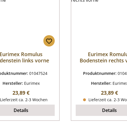
Eurimex Romulus
Eurimex Romul
denstein links vorne
Bodenstein rechts 
oduktnummer:
01047524
Produktnummer:
0104
Hersteller:
Eurimex
Hersteller:
Eurime
Regulärer Preis:
Regulärer P
23,89 €
23,89 €
Lieferzeit ca. 2-3 Wochen
Lieferzeit ca. 2-3 W
Details
Details