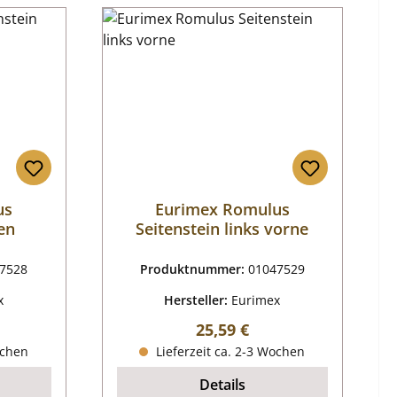
us
Eurimex Romulus
en
Seitenstein links vorne
7528
Produktnummer:
01047529
x
Hersteller:
Eurimex
reis:
Regulärer Preis:
25,59 €
ochen
Lieferzeit ca. 2-3 Wochen
Details