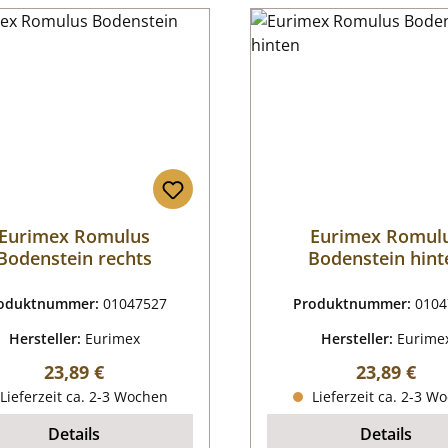
Eurimex Romulus
Eurimex Romul
Bodenstein rechts
Bodenstein hint
oduktnummer:
01047527
Produktnummer:
0104
Hersteller:
Eurimex
Hersteller:
Eurime
Regulärer Preis:
Regulärer P
23,89 €
23,89 €
Lieferzeit ca. 2-3 Wochen
Lieferzeit ca. 2-3 W
Details
Details