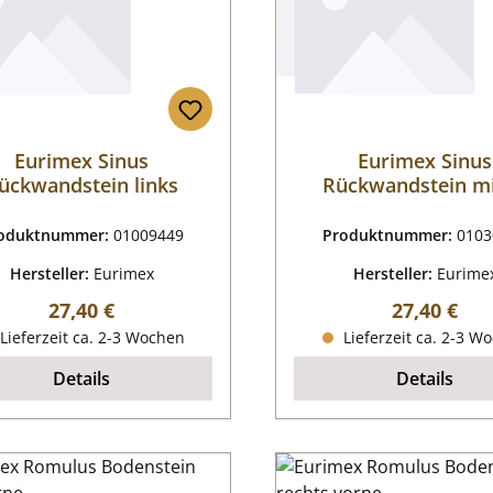
Eurimex Sinus
Eurimex Sinus
ückwandstein links
Rückwandstein mi
oduktnummer:
01009449
Produktnummer:
0103
Hersteller:
Eurimex
Hersteller:
Eurime
Regulärer Preis:
Regulärer P
27,40 €
27,40 €
Lieferzeit ca. 2-3 Wochen
Lieferzeit ca. 2-3 W
Details
Details