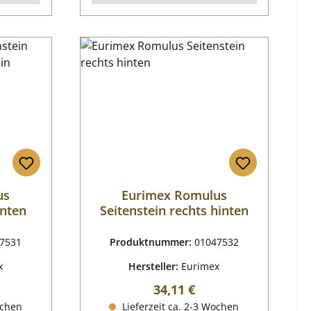
us
Eurimex Romulus
inten
Seitenstein rechts hinten
7531
Produktnummer:
01047532
x
Hersteller:
Eurimex
reis:
Regulärer Preis:
34,11 €
ochen
Lieferzeit ca. 2-3 Wochen