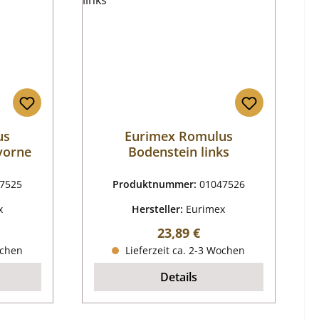
us
Eurimex Romulus
vorne
Bodenstein links
7525
Produktnummer:
01047526
x
Hersteller:
Eurimex
reis:
Regulärer Preis:
23,89 €
ochen
Lieferzeit ca. 2-3 Wochen
Details