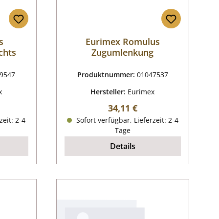
s
Eurimex Romulus
chts
Zugumlenkung
9547
Produktnummer:
01047537
x
Hersteller:
Eurimex
reis:
Regulärer Preis:
34,11 €
zeit: 2-4
Sofort verfügbar, Lieferzeit: 2-4
Tage
Details