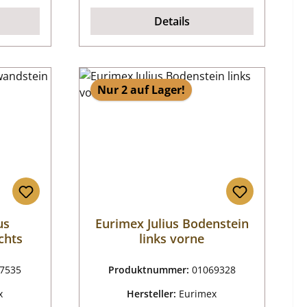
Details
Nur 2 auf Lager!
us
Eurimex Julius Bodenstein
chts
links vorne
7535
Produktnummer:
01069328
x
Hersteller:
Eurimex