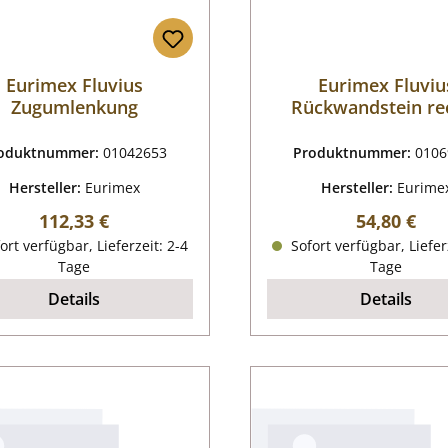
Eurimex Fluvius
Eurimex Fluviu
Zugumlenkung
Rückwandstein re
oduktnummer:
01042653
Produktnummer:
0106
Hersteller:
Eurimex
Hersteller:
Eurime
Regulärer Preis:
Regulärer P
112,33 €
54,80 €
ort verfügbar, Lieferzeit: 2-4
Sofort verfügbar, Liefer
Tage
Tage
Details
Details