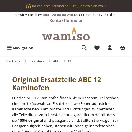
Zum Hauptinhalt springen
Kostenloser Versand ab € 399,- deutschlandweit
Service-Hotline:
040 - 28 48 48 210
Mo-Fr, 08:30 - 17:30 Uhr |
Kontaktformular
Du hast 0 Produkt
Navigation
Startseite
Ersatzteile
ABC
12
Original Ersatzteile ABC 12
Kaminofen
Für den ABC 12 Kaminofen finden Sie in unserem Onlineshop
eine breite Auswahl an Ersatzteilen wie Feuerraumsteine,
Kaminscheiben, Kaminroste und Dichtungen. Wir beziehen
alle Teile direkt vom Hersteller und garantieren damit, dass
sie
100% original
und passgenau sind. Sollten Sie Fragen zur
Passgenauigkeit haben, stehen wir Ihnen gerne telefonisch
oder über das Kontaktformular zur Verfügung.