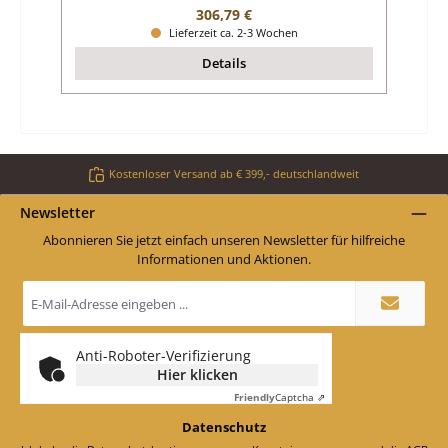
Regulärer Preis:
306,79 €
Lieferzeit ca. 2-3 Wochen
Details
Kostenloser Versand ab € 399,- deutschlandweit
Newsletter
Abonnieren Sie jetzt einfach unseren Newsletter für hilfreiche
Informationen und Aktionen.
E-
Mail-
Adresse
*
Anti-Roboter-Verifizierung
Hier klicken
Friendly
Captcha ⇗
Datenschutz